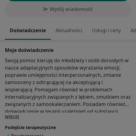
Wyślij wiadomość
Doświadczenie
Aktualności
Usługi i ceny
Ad
Moje doświadczenie
Swoją pomoc kieruję do młodzieży i osób dorosłych w
nauce adaptacyjnych sposobów wyrażania emocji,
poprawie umiejętności interpersonalnych, zmianie
samooceny z odtrącającej na akceptującą i
wspierającą. Pomagam również w problemach
internalizacyjnych związanych z lękiem, smutkiem oraz
związanych z samookaleczaniem. Posiadam również
doświadczenie w terapii uzależnień od substancji
O mnie
więcej
psychoaktywnych, uzależnień behawioralnych oraz
współuzależnienia. Pracuję również online. Obecnie
Podejście terapeutyczne
jestem w trakcie 4-letniego szkolenia