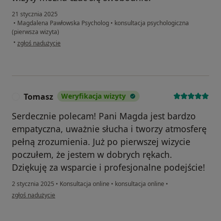
21 stycznia 2025
•
Magdalena Pawłowska Psycholog
•
konsultacja psychologiczna
(pierwsza wizyta)
w opinii użytkownika Urszula
•
zgłoś nadużycie
Tomasz
Weryfikacja wizyty
T
Serdecznie polecam! Pani Magda jest bardzo
empatyczna, uważnie słucha i tworzy atmosferę
pełną zrozumienia. Już po pierwszej wizycie
poczułem, że jestem w dobrych rękach.
Dziękuję za wsparcie i profesjonalne podejście!
2 stycznia 2025
•
Konsultacja online
•
konsultacja online
•
w opinii użytkownika Tomasz
zgłoś nadużycie