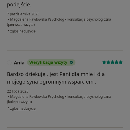
podejście.
7 października 2025
•
Magdalena Pawłowska Psycholog
•
konsultacja psychologiczna
(pierwsza wizyta)
w opinii użytkownika A.S.
•
zgłoś nadużycie
Ania
Weryfikacja wizyty
A
Bardzo dziękuję , jest Pani dla mnie i dla
mojego syna ogromnym wsparciem .
22 lipca 2025
•
Magdalena Pawłowska Psycholog
•
konsultacja psychologiczna
(kolejna wizyta)
w opinii użytkownika Ania
•
zgłoś nadużycie