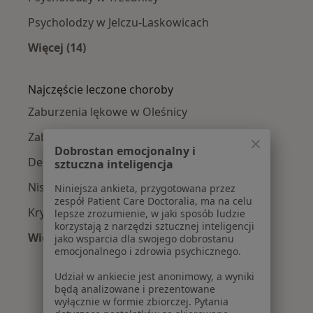
Psycholodzy w Jelczu-Laskowicach
Więcej (14)
Więcej w kategorii: W pobliżu Oleśnicy
Najczęście leczone choroby
Zaburzenia lękowe w Oleśnicy
Zaburzenia emocjonalne w Oleśnicy
Dobrostan emocjonalny i
Depresja w Oleśnicy
sztuczna inteligencja
Niskie poczucie własnej wartości w Oleśnicy
Niniejsza ankieta, przygotowana przez
zespół Patient Care Doctoralia, ma na celu
Kryzys emocjonalny w Oleśnicy
lepsze zrozumienie, w jaki sposób ludzie
korzystają z narzędzi sztucznej inteligencji
Więcej (15)
jako wsparcia dla swojego dobrostanu
emocjonalnego i zdrowia psychicznego.
Więcej w kategorii: Najczęście leczone chorob
Udział w ankiecie jest anonimowy, a wyniki
będą analizowane i prezentowane
wyłącznie w formie zbiorczej. Pytania