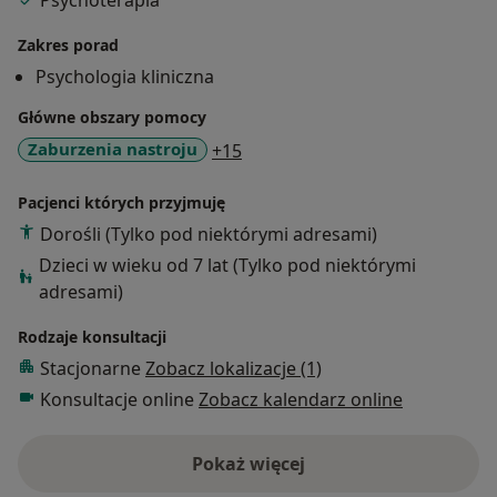
Psychoterapia
psychoterapeutycznego w Szkole Poznawczo-
Behawioralnej Uniwersytetu SWPS pod kierownictwem
Zakres porad
dr hab. Agnieszki Popiel i dr Ewy Pragłowskiej i w
Psychologia kliniczna
związku z tym pracuję z wykorzystaniem technik
Główne obszary pomocy
modalności poznawczo – behawioralnej.
a11y_sr_more_diseases
Zaburzenia nastroju
+15
Pacjenci których przyjmuję
Dorośli (Tylko pod niektórymi adresami)
Dzieci w wieku od 7 lat (Tylko pod niektórymi
adresami)
Rodzaje konsultacji
Stacjonarne
Zobacz lokalizacje (1)
Konsultacje online
Zobacz kalendarz online
Pokaż więcej
o doświadczeniu