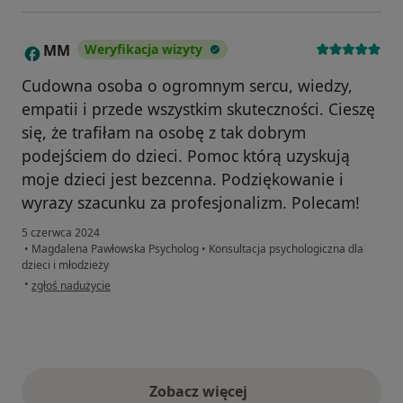
MM
Weryfikacja wizyty
M
Cudowna osoba o ogromnym sercu, wiedzy,
empatii i przede wszystkim skuteczności. Cieszę
się, że trafiłam na osobę z tak dobrym
podejściem do dzieci. Pomoc którą uzyskują
moje dzieci jest bezcenna. Podziękowanie i
wyrazy szacunku za profesjonalizm. Polecam!
5 czerwca 2024
•
Magdalena Pawłowska Psycholog
•
Konsultacja psychologiczna dla
dzieci i młodzieży
w opinii użytkownika MM
•
zgłoś nadużycie
Zobacz więcej
opinie powyżej