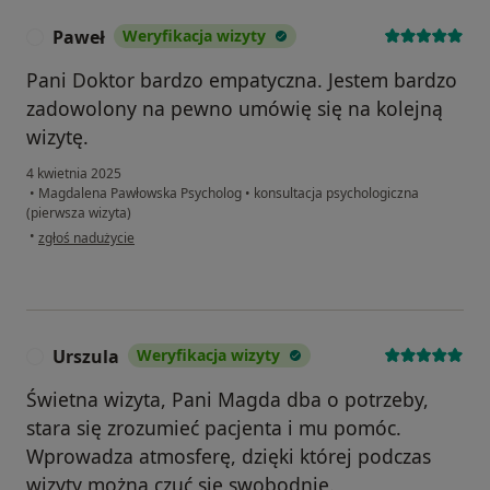
Paweł
Weryfikacja wizyty
P
Pani Doktor bardzo empatyczna. Jestem bardzo
zadowolony na pewno umówię się na kolejną
wizytę.
4 kwietnia 2025
•
Magdalena Pawłowska Psycholog
•
konsultacja psychologiczna
(pierwsza wizyta)
w opinii użytkownika Paweł
•
zgłoś nadużycie
Urszula
Weryfikacja wizyty
U
Świetna wizyta, Pani Magda dba o potrzeby,
stara się zrozumieć pacjenta i mu pomóc.
Wprowadza atmosferę, dzięki której podczas
wizyty można czuć się swobodnie.