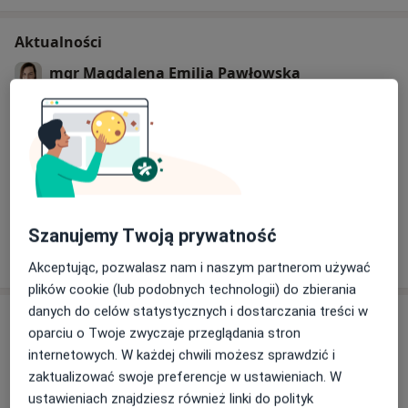
Aktualności
mgr Magdalena Emilia Pawłowska
Spacerowa 1, 56-400 Oleśnica
Jestem mgr psychologii klinicznej i
psychoterapeutką w trakcie szkolenia w nurcie
poznawczo-behawioralnym. Swoją pomoc kieruję
do młodzieży i osób dorosłych w nauce
adaptacyjnych sposobów wyrażania emocji,
poprawie umiejętności interpersonalnych,
Dowiedz się więcej
Szanujemy Twoją prywatność
zmianie samooceny z odtrącającej na akceptującą
16/12/2025
Akceptując, pozwalasz nam i naszym partnerom używać
i wspierającą. Pracuję z osobami uzależnionymi
plików cookie (lub podobnych technologii) do zbierania
od substancji psychoaktywnych, hazardu,
danych do celów statystycznych i dostarczania treści w
Usługi i ceny
technologii.
oparciu o Twoje zwyczaje przeglądania stron
Konsultacja psychologiczna
internetowych. W każdej chwili możesz sprawdzić i
(pierwsza wizyta)
Umów wizytę
zaktualizować swoje preferencje w ustawieniach. W
180 zł
Szczegóły
ustawieniach znajdziesz również linki do polityk