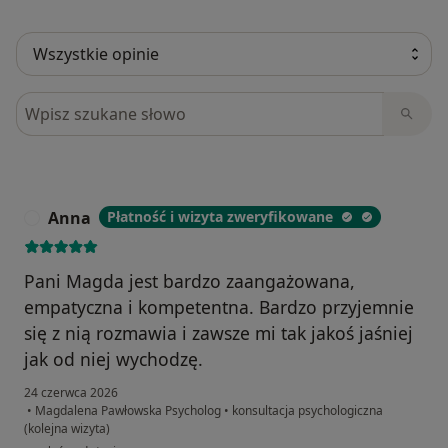
Szukaj w opiniach
Anna
Płatność i wizyta zweryfikowane
A
Pani Magda jest bardzo zaangażowana,
empatyczna i kompetentna. Bardzo przyjemnie
się z nią rozmawia i zawsze mi tak jakoś jaśniej
jak od niej wychodzę.
24 czerwca 2026
•
Magdalena Pawłowska Psycholog
•
konsultacja psychologiczna
(kolejna wizyta)
w opinii użytkownika Anna