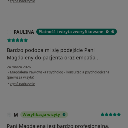
•
zgłoś nadużycie
PAULINA
Płatność i wizyta zweryfikowane
P
Bardzo podoba mi się podejście Pani
Magdaleny do pacjenta oraz empatia .
24 marca 2026
•
Magdalena Pawłowska Psycholog
•
konsultacja psychologiczna
(pierwsza wizyta)
w opinii użytkownika PAULINA
•
zgłoś nadużycie
M
Weryfikacja wizyty
Pani Magdalena jest bardzo profesjonalna,