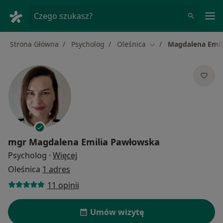
Me
Czego szukasz?
Strona Główna
Psycholog
Oleśnica
Magdalena Emil
Zmień miasto
mgr
Magdalena Emilia Pawłowska
O specjalizacjach
Psycholog
·
Więcej
Oleśnica
1 adres
11 opinii
Umów wizytę