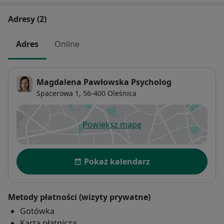
Adresy (2)
Adres
Online
Magdalena Pawłowska Psycholog
Spacerowa 1,
56-400
Oleśnica
Powiększ mapę
otwiera się w nowej karcie
Dostępność
Pokaż kalendarz
Metody płatności (wizyty prywatne)
Gotówka
Karta płatnicza