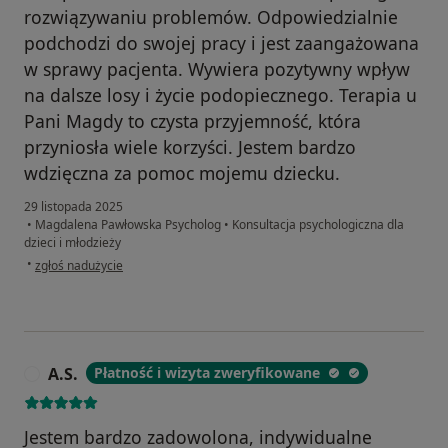
rozwiązywaniu problemów. Odpowiedzialnie
podchodzi do swojej pracy i jest zaangażowana
w sprawy pacjenta. Wywiera pozytywny wpływ
na dalsze losy i życie podopiecznego. Terapia u
Pani Magdy to czysta przyjemność, która
przyniosła wiele korzyści. Jestem bardzo
wdzięczna za pomoc mojemu dziecku.
29 listopada 2025
•
Magdalena Pawłowska Psycholog
•
Konsultacja psychologiczna dla
dzieci i młodzieży
w opinii użytkownika Wiola
•
zgłoś nadużycie
A.S.
Płatność i wizyta zweryfikowane
A
Jestem bardzo zadowolona, indywidualne