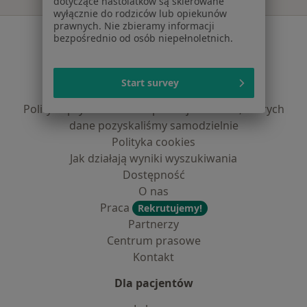
dotyczące nastolatków są skierowane
wyłącznie do rodziców lub opiekunów
prawnych. Nie zbieramy informacji
Serwis
bezpośrednio od osób niepełnoletnich.
Regulamin
Polityka prywatności pacjentów
Start survey
Polityka prywatności profesjonalistów
Polityka prywatności dla profesjonalistów, których
dane pozyskaliśmy samodzielnie
Polityka cookies
Jak działają wyniki wyszukiwania
Dostępność
O nas
Praca
Rekrutujemy!
Partnerzy
Centrum prasowe
Kontakt
Dla pacjentów