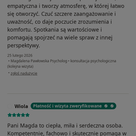
empatyczna i tworzy atmosferę, w której łatwo
się otworzyć. Czuć szczere zaangażowanie i
uważność, co daje poczucie zrozumienia i
komfortu. Spotkania są wartościowe i
pomagają spojrzeć na wiele spraw z innej
perspektywy.
25 lutego 2026
•
Magdalena Pawłowska Psycholog
•
konsultacja psychologiczna
(kolejna wizyta)
w opinii użytkownika M
•
zgłoś nadużycie
Wiola
Płatność i wizyta zweryfikowane
W
Pani Magda to ciepła, miła i serdeczna osoba.
Kompetentnie, fachowo i skutecznie pomaga w