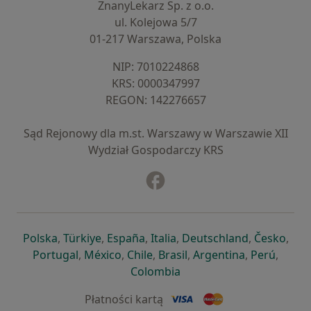
ZnanyLekarz Sp. z o.o.
ul. Kolejowa 5/7
01-217 Warszawa, Polska
NIP: ⁠7010224868
KRS: ⁠0000347997
REGON: ⁠142276657
Sąd Rejonowy dla m.st. Warszawy w Warszawie XII
Wydział Gospodarczy KRS
Facebook
otwiera się w nowej karcie
otwiera się w nowej karcie
otwiera się w nowej karcie
otwiera się w nowej karcie
otwiera się w nowej karci
otwiera się
otwi
Polska
,
Türkiye
,
España
,
Italia
,
Deutschland
,
Česko
,
otwiera się w nowej karcie
otwiera się w nowej karcie
otwiera się w nowej karcie
otwiera się w nowej kar
otwiera się 
otwier
Portugal
,
México
,
Chile
,
Brasil
,
Argentina
,
Perú
,
otwiera się w nowej karc
Colombia
Płatności kartą