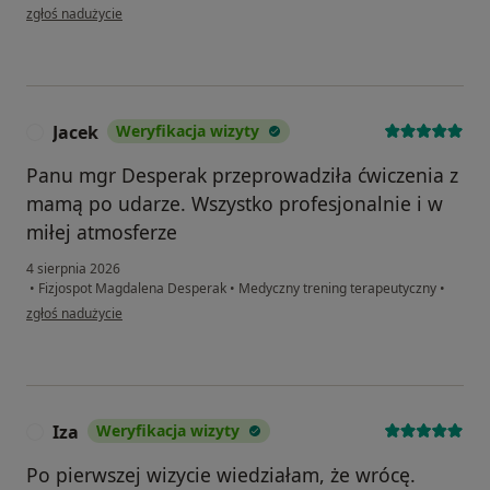
w opinii użytkownika Tetiana
zgłoś nadużycie
Jacek
Weryfikacja wizyty
J
Panu mgr Desperak przeprowadziła ćwiczenia z
mamą po udarze. Wszystko profesjonalnie i w
miłej atmosferze
4 sierpnia 2026
•
Fizjospot Magdalena Desperak
•
Medyczny trening terapeutyczny
•
w opinii użytkownika Jacek
zgłoś nadużycie
Iza
Weryfikacja wizyty
I
Po pierwszej wizycie wiedziałam, że wrócę.