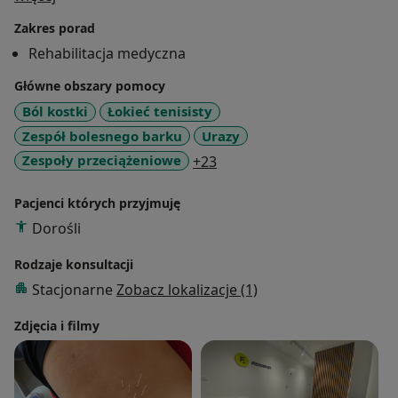
i uczę się nowych.
Zakres porad
Odbyte kursy i szkolenia:
Rehabilitacja medyczna
1) Masaż tkanek głębokich – Art Riggs, Poznań 2016.
2) Medyczny Trening Terapeutyczny – prof. Lasse Thue,
Główne obszary pomocy
Łódź 2016-2017:
Ból kostki
Łokieć tenisisty
M1: Wstęp do metod treningowych;
Zespół bolesnego barku
Urazy
M2: Program treningowy na kończyny dolne i odcinek
a11y_sr_more_diseases
Zespoły przeciążeniowe
+23
lędźwiowy
kręgosłupa;
Pacjenci których przyjmuję
M3: Program treningowy na kończyny górne, odcinek
Dorośli
piersiowy i szyjny
kręgosłupa;
Rodzaje konsultacji
M4: Trening osób młodych i starszych, żywienie, testy
Stacjonarne
Zobacz lokalizacje (1)
sensomotoryczne,
siłowe i wytrzymałościowe, programy treningowe w
Zdjęcia i filmy
wybranych jednostkach
chorobowych.
4) Fascial Manipulation M1 – Antonio Stecco, Berlin