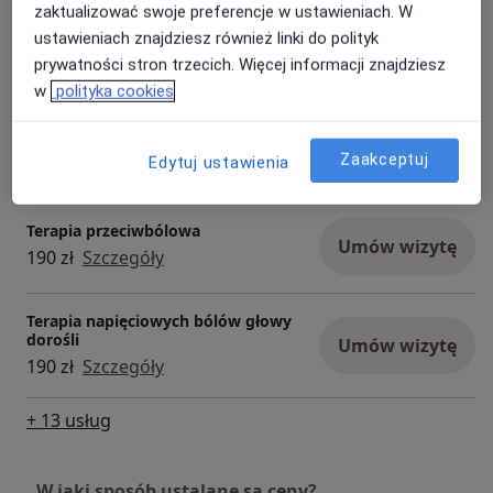
zaktualizować swoje preferencje w ustawieniach. W
Rehabilitacja domowa
ustawieniach znajdziesz również linki do polityk
Umów wizytę
220 zł
Szczegóły
prywatności stron trzecich. Więcej informacji znajdziesz
w
polityka cookies
Terapia stawów skroniowo-
żuchwowych
Umów wizytę
Zaakceptuj
Edytuj ustawienia
190 zł
Szczegóły
Terapia przeciwbólowa
Umów wizytę
190 zł
Szczegóły
Terapia napięciowych bólów głowy
dorośli
Umów wizytę
190 zł
Szczegóły
+ 13 usług
W jaki sposób ustalane są ceny?