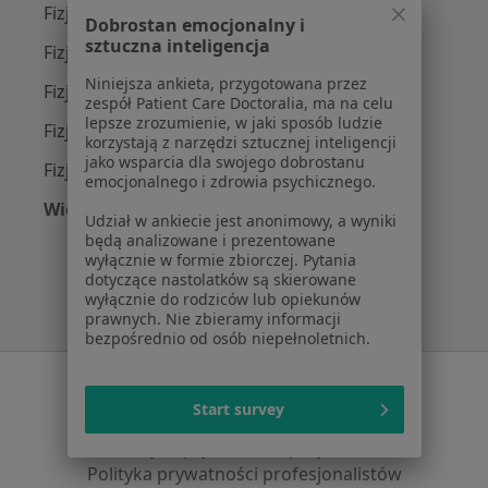
Fizjoterapeuci z Allianz w Poznaniu
Dobrostan emocjonalny i
sztuczna inteligencja
Fizjoterapeuci z PZU Zdrowie w Poznaniu
Niniejsza ankieta, przygotowana przez
Fizjoterapeuci z Enel-med w Poznaniu
zespół Patient Care Doctoralia, ma na celu
lepsze zrozumienie, w jaki sposób ludzie
Fizjoterapeuci z TELEMEDI w Poznaniu
korzystają z narzędzi sztucznej inteligencji
jako wsparcia dla swojego dobrostanu
Fizjoterapeuci z LUX MED w Poznaniu
emocjonalnego i zdrowia psychicznego.
Więcej (8)
Udział w ankiecie jest anonimowy, a wyniki
Więcej w kategorii: Najpopularniejsze ubezpie
będą analizowane i prezentowane
wyłącznie w formie zbiorczej. Pytania
dotyczące nastolatków są skierowane
wyłącznie do rodziców lub opiekunów
prawnych. Nie zbieramy informacji
bezpośrednio od osób niepełnoletnich.
Serwis
Start survey
Regulamin
Polityka prywatności pacjentów
Polityka prywatności profesjonalistów