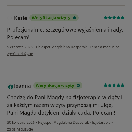
Kasia
Weryfikacja wizyty
K
Profesjonalnie, szczegółowe wyjaśnienia i rady.
Polecam!
9 czerwca 2026
•
Fizjospot Magdalena Desperak
•
Terapia manualna
•
w opinii użytkownika Kasia
zgłoś nadużycie
Joanna
Weryfikacja wizyty
J
Chodzę do Pani Magdy na fizjoterapię w ciąży i
za każdym razem wizyty przynoszą mi ulgę,
Pani Magda dotykiem działa cuda. Polecam!
30 kwietnia 2026
•
Fizjospot Magdalena Desperak
•
fizjoterapia
•
w opinii użytkownika Joanna
zgłoś nadużycie