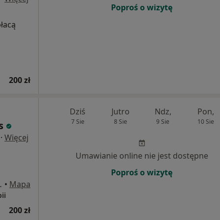
Poproś o wizytę
płacą
200 zł
Dziś
Jutro
Ndz,
Pon,
7 Sie
8 Sie
9 Sie
10 Sie
s
·
Więcej
Umawianie online nie jest dostępne
Poproś o wizytę
 piętro), Poznań
•
Mapa
ii
200 zł