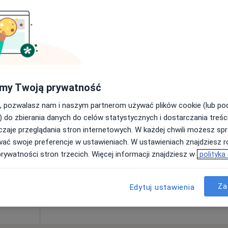
230 zł
Dziś
Jutro
Ndz,
Pon,
my Twoją prywatność
7 Sie
8 Sie
9 Sie
10 Sie
, pozwalasz nam i naszym partnerom używać plików cookie (lub p
·
Więcej
) do zbierania danych do celów statystycznych i dostarczania treśc
zaje przeglądania stron internetowych. W każdej chwili możesz spr
Umawianie online nie jest dostępne
wać swoje preferencje w ustawieniach. W ustawieniach znajdziesz ró
Poproś o wizytę
prywatności stron trzecich. Więcej informacji znajdziesz w
polityka
Praktyka Specjalistyczna- Wejście od strony szlabanu między budynkami nr 4 a 6- pierwszy domofon po prawej stronie drzwi.
Za
od 250 zł
Edytuj ustawienia