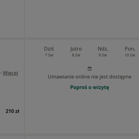
Dziś
Jutro
Ndz,
Pon,
7 Sie
8 Sie
9 Sie
10 Sie
·
Więcej
Umawianie online nie jest dostępne
Poproś o wizytę
210 zł