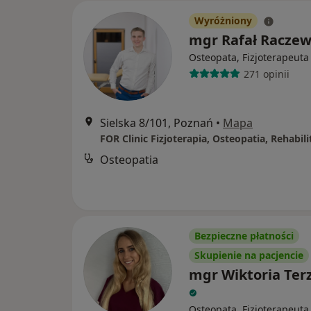
Wyróżniony
mgr Rafał Raczew
Osteopata, Fizjoterapeuta
271 opinii
Sielska 8/101, Poznań
•
Mapa
FOR Clinic Fizjoterapia, Osteopatia, Rehabili
Osteopatia
Bezpieczne płatności
Skupienie na pacjencie
mgr Wiktoria Ter
Osteopata, Fizjoterapeuta