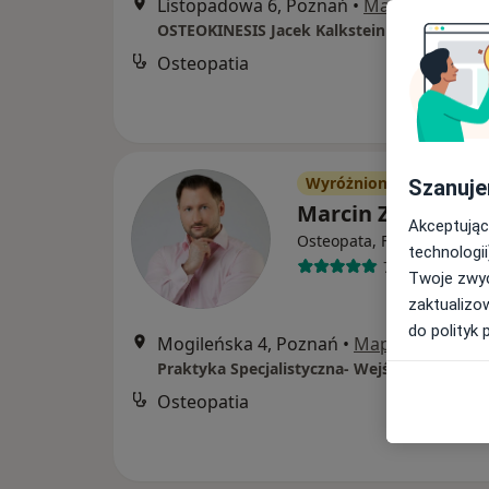
Listopadowa 6, Poznań
•
Mapa
OSTEOKINESIS Jacek Kalkstein
Osteopatia
Wyróżniony
Szanuje
Marcin Zielonka
Akceptując
Osteopata, Fizjoterapeuta
technologii
717 opinii
Twoje zwyc
zaktualizo
do polityk 
Mogileńska 4, Poznań
•
Mapa
Osteopatia