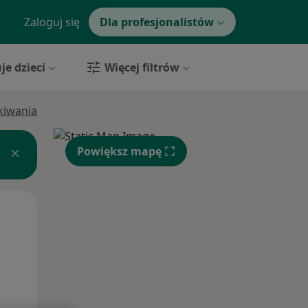
Zaloguj się
Dla profesjonalistów
je dzieci
Więcej filtrów
ukiwania
Powiększ mapę
Wt,
Śr,
Czw,
11 Sie
12 Sie
13 Sie