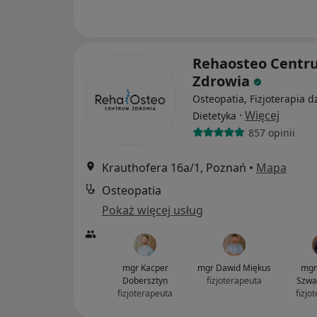
Rehaosteo Centr
Zdrowia
Osteopatia, Fizjoterapia d
·
Więcej
Dietetyka
857 opinii
Krauthofera 16a/1, Poznań
•
Mapa
Osteopatia
Pokaż więcej usług
mgr Kacper
mgr Dawid Miękus
mgr
Dobersztyn
fizjoterapeuta
Szwa
fizjoterapeuta
fizjo