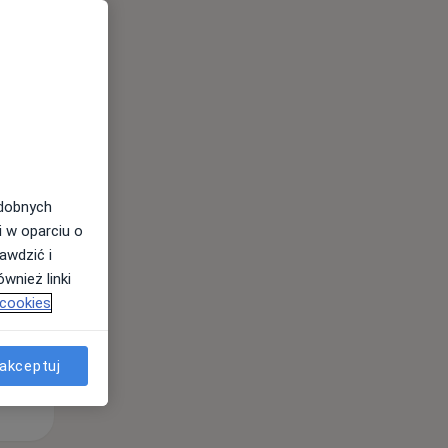
Wt,
Śr,
Czw,
11 Sie
12 Sie
13 Sie
odobnych
i w oparciu o
awdzić i
wnież linki
 cookies
akceptuj