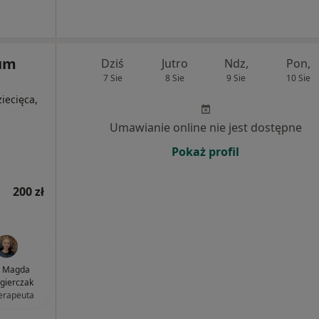
um
Dziś
Jutro
Ndz,
Pon,
7 Sie
8 Sie
9 Sie
10 Sie
ziecięca,
Umawianie online nie jest dostępne
Pokaż profil
200 zł
 Magda
gierczak
terapeuta