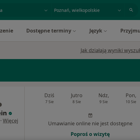
acja, badanie lub nazwisko
miasto lub dzielnica
zenie
Dostępne terminy
Język
Przyjmu
Jak działają wyniki wysz
Dziś
Jutro
Ndz,
Pon,
7 Sie
8 Sie
9 Sie
10 Sie
ein
·
Więcej
Umawianie online nie jest dostępne
Poproś o wizytę