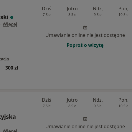
Dziś
Jutro
Ndz,
Pon,
7 Sie
8 Sie
9 Sie
10 Sie
ski
·
Więcej
Umawianie online nie jest dostępne
Poproś o wizytę
tacja
300 zł
Dziś
Jutro
Ndz,
Pon,
7 Sie
8 Sie
9 Sie
10 Sie
zyjska
Umawianie online nie jest dostępne
·
Więcej