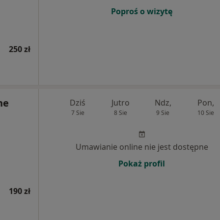
Poproś o wizytę
250 zł
ne
Dziś
Jutro
Ndz,
Pon,
7 Sie
8 Sie
9 Sie
10 Sie
Umawianie online nie jest dostępne
Pokaż profil
190 zł