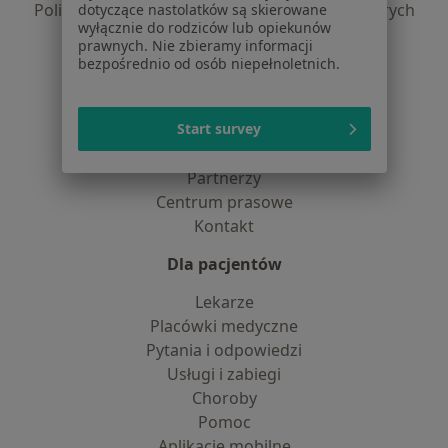
Polityka prywatności dla profesjonalistów, których
dotyczące nastolatków są skierowane
wyłącznie do rodziców lub opiekunów
dane pozyskaliśmy samodzielnie
prawnych. Nie zbieramy informacji
Polityka cookies
bezpośrednio od osób niepełnoletnich.
Jak działają wyniki wyszukiwania
Dostępność
Start survey
O nas
Praca
Rekrutujemy!
Partnerzy
Centrum prasowe
Kontakt
Dla pacjentów
Lekarze
Placówki medyczne
Pytania i odpowiedzi
Usługi i zabiegi
Choroby
Pomoc
Aplikacje mobilne