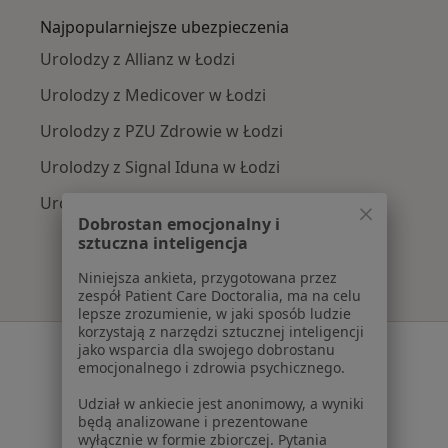
Najpopularniejsze ubezpieczenia
Urolodzy z Allianz w Łodzi
Urolodzy z Medicover w Łodzi
Urolodzy z PZU Zdrowie w Łodzi
Urolodzy z Signal Iduna w Łodzi
Urolodzy z Compensa w Łodzi
Dobrostan emocjonalny i
sztuczna inteligencja
Niniejsza ankieta, przygotowana przez
zespół Patient Care Doctoralia, ma na celu
lepsze zrozumienie, w jaki sposób ludzie
korzystają z narzędzi sztucznej inteligencji
Serwis
jako wsparcia dla swojego dobrostanu
emocjonalnego i zdrowia psychicznego.
Regulamin
Udział w ankiecie jest anonimowy, a wyniki
Polityka prywatności pacjentów
będą analizowane i prezentowane
Polityka prywatności profesjonalistów
wyłącznie w formie zbiorczej. Pytania