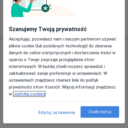
Zobacz galerię (1)
Pokaż więcej
o doświadczeniu
Szanujemy Twoją prywatność
Akceptując, pozwalasz nam i naszym partnerom używać
plików cookie (lub podobnych technologii) do zbierania
Usługi i ceny
danych do celów statystycznych i dostarczania treści w
Konsultacja urologiczna
oparciu o Twoje zwyczaje przeglądania stron
Umów wizytę
Od 240 zł
Szczegóły
internetowych. W każdej chwili możesz sprawdzić i
zaktualizować swoje preferencje w ustawieniach. W
ustawieniach znajdziesz również linki do polityk
Operacja stulejki
Umów wizytę
prywatności stron trzecich. Więcej informacji znajdziesz
2 500 zł
Szczegóły
w
polityka cookies
USG prostaty
Umów wizytę
Zaakceptuj
Edytuj ustawienia
0 zł - 220 zł
Szczegóły