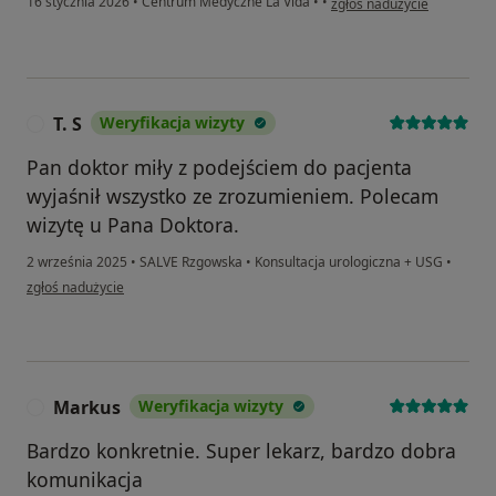
16 stycznia 2026
•
Centrum Medyczne La Vida
•
•
zgłoś nadużycie
T. S
Weryfikacja wizyty
T
Pan doktor miły z podejściem do pacjenta
wyjaśnił wszystko ze zrozumieniem. Polecam
wizytę u Pana Doktora.
2 września 2025
•
SALVE Rzgowska
•
Konsultacja urologiczna + USG
•
w opinii użytkownika T. S
zgłoś nadużycie
Markus
Weryfikacja wizyty
M
Bardzo konkretnie. Super lekarz, bardzo dobra
komunikacja