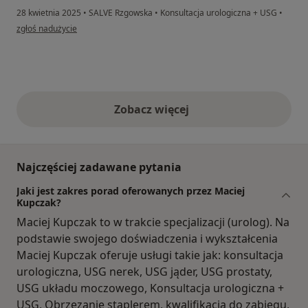
28 kwietnia 2025
•
SALVE Rzgowska
•
Konsultacja urologiczna + USG
•
w opinii użytkownika Markus
zgłoś nadużycie
Zobacz więcej
opinie powyżej
Najczęściej zadawane pytania
Jaki jest zakres porad oferowanych przez Maciej
Kupczak?
Maciej Kupczak to w trakcie specjalizacji (urolog). Na
podstawie swojego doświadczenia i wykształcenia
Maciej Kupczak oferuje usługi takie jak: konsultacja
urologiczna, USG nerek, USG jąder, USG prostaty,
USG układu moczowego, Konsultacja urologiczna +
USG, Obrzezanie staplerem, kwalifikacja do zabiegu,