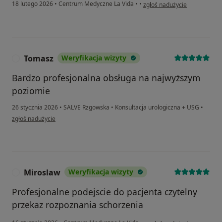
w opinii użytkownika Pacjent
18 lutego 2026
•
Centrum Medyczne La Vida
•
•
zgłoś nadużycie
Tomasz
Weryfikacja wizyty
T
Bardzo profesjonalna obsługa na najwyższym
poziomie
26 stycznia 2026
•
SALVE Rzgowska
•
Konsultacja urologiczna + USG
•
w opinii użytkownika Tomasz
zgłoś nadużycie
Miroslaw
Weryfikacja wizyty
M
Profesjonalne podejscie do pacjenta czytelny
przekaz rozpoznania schorzenia
w opinii użytkownika Miros