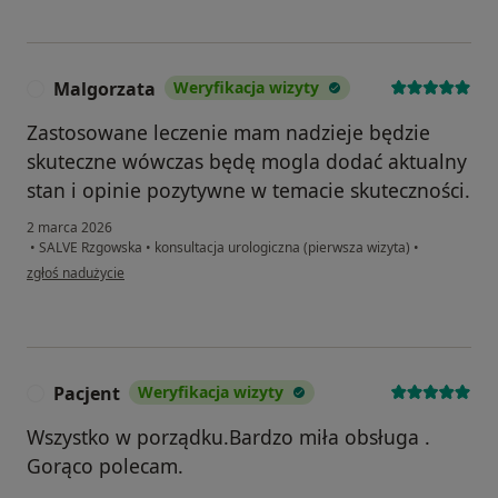
Malgorzata
Weryfikacja wizyty
M
Zastosowane leczenie mam nadzieje będzie
skuteczne wówczas będę mogla dodać aktualny
stan i opinie pozytywne w temacie skuteczności.
2 marca 2026
•
SALVE Rzgowska
•
konsultacja urologiczna (pierwsza wizyta)
•
w opinii użytkownika Malgorzata
zgłoś nadużycie
Pacjent
Weryfikacja wizyty
P
Wszystko w porządku.Bardzo miła obsługa .
Gorąco polecam.