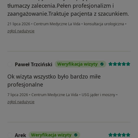
tłumaczy zalecenia.Pełen profesjonalizm i
zaangażowanie.Traktuje pacjenta z szacunkiem.
21 lipca 2026
•
Centrum Medyczne La Vida
•
konsultacja urologiczna
•
w opinii użytkownika Beata
zgłoś nadużycie
Paweł Trzciński
Weryfikacja wizyty
P
Ok wizyta wszystko było bardzo miłe
profesjonalne
7 lipca 2026
•
Centrum Medyczne La Vida
•
USG jąder i moszny
•
w opinii użytkownika Paweł Trzciński
zgłoś nadużycie
Arek
Weryfikacja wizyty
A