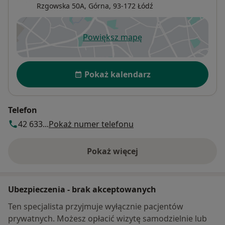
Rzgowska 50A,
Górna
, 93-172
Łódź
Powiększ mapę
otwiera się w nowej karcie
Dostępność
Pokaż kalendarz
Telefon
42 633...
Pokaż numer telefonu
Pokaż więcej
o adresie
Ubezpieczenia - brak akceptowanych
Ten specjalista przyjmuje wyłącznie pacjentów
prywatnych. Możesz opłacić wizytę samodzielnie lub