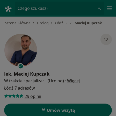
Me
Czego szukasz?
Strona Główna
Urolog
Łódź
Maciej Kupczak
Zmień miasto
lek.
Maciej Kupczak
O specjalizacjach
W trakcie specjalizacji (Urolog)
·
Więcej
Łódź
7 adresów
29 opinii
Umów wizytę