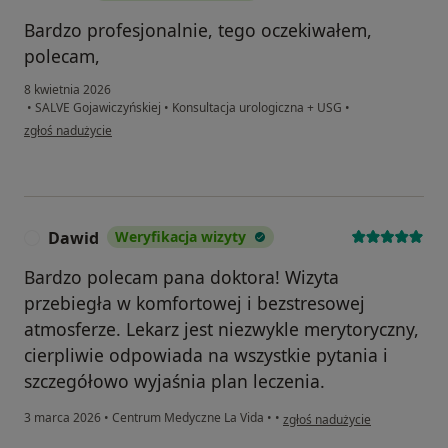
Bardzo profesjonalnie, tego oczekiwałem,
polecam,
8 kwietnia 2026
•
SALVE Gojawiczyńskiej
•
Konsultacja urologiczna + USG
•
w opinii użytkownika Arek
zgłoś nadużycie
Dawid
Weryfikacja wizyty
D
Bardzo polecam pana doktora! Wizyta
przebiegła w komfortowej i bezstresowej
atmosferze. Lekarz jest niezwykle merytoryczny,
cierpliwie odpowiada na wszystkie pytania i
szczegółowo wyjaśnia plan leczenia.
w opinii użytkownika Dawid
3 marca 2026
•
Centrum Medyczne La Vida
•
•
zgłoś nadużycie