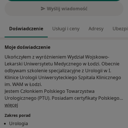
Wyślij wiadomość
Doświadczenie
Usługi i ceny
Adresy
Ubezpi
Moje doświadczenie
Ukończyłem z wyróżnieniem Wydział Wojskowo-
Lekarski Uniwersytetu Medycznego w Łodzi. Obecnie
odbywam szkolenie specjalizacyjne z Urologii w I.
Klinice Urologii Uniwersyteckiego Szpitala Klinicznego
im. WAM w Łodzi.
Jestem Członkiem Polskiego Towarzystwa
Urologicznego (PTU). Posiadam certyfikaty Polskiego
O mnie
Towarzystwa Ultrasonograficznego z zakresu USG
więcej
układu moczowego, gruczołu krokowego i moszny.
Zakres porad
Zajmuję się diagnostyką, leczeniem zabiegowym oraz
Urologia
profilaktyką schorzeń układu moczowo-płciowego u