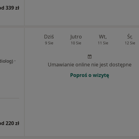
od 339 zł
Dziś
Jutro
Wt,
Śr,
9 Sie
10 Sie
11 Sie
12 Sie
·
diolog)
Umawianie online nie jest dostępne
Poproś o wizytę
od 220 zł