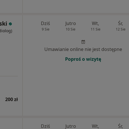
ski
Dziś
Jutro
Wt,
Śr,
9 Sie
10 Sie
11 Sie
12 Sie
diolog)
Umawianie online nie jest dostępne
Poproś o wizytę
200 zł
Dziś
Jutro
Wt,
Śr,