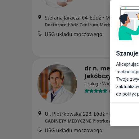
Stefana Jaracza 64, Łódź
•
Mapa
Doctorpro Łódź Centrum Medyczne
USG układu moczowego
Szanuje
Akceptując
dr n. med. Bartło
technologii
Jakóbczyk
Twoje zwyc
·
Więcej
Urolog
zaktualizo
697 opinii
do polityk 
Ul. Piotrkowska 228, Łódź
•
Mapa
GABINETY MEDYCZNE Piotrkowska 228
USG układu moczowego