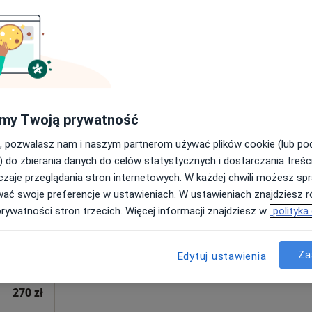
Poproś o wizytę
230 zł
my Twoją prywatność
, pozwalasz nam i naszym partnerom używać plików cookie (lub p
miej
Dziś
Jutro
Wt,
Śr,
) do zbierania danych do celów statystycznych i dostarczania treśc
9 Sie
10 Sie
11 Sie
12 Sie
zaje przeglądania stron internetowych. W każdej chwili możesz spr
wać swoje preferencje w ustawieniach. W ustawieniach znajdziesz ró
prywatności stron trzecich. Więcej informacji znajdziesz w
polityka
Umawianie online nie jest dostępne
Poproś o wizytę
Za
Edytuj ustawienia
270 zł