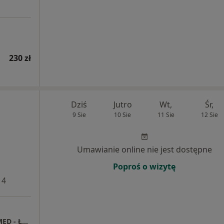
230 zł
Dziś
Jutro
Wt,
Śr,
9 Sie
10 Sie
11 Sie
12 Sie
Umawianie online nie jest dostępne
Poproś o wizytę
 4
PROFEMED Centrum Medyczne Grupa LUX MED - Łódź, ul. Milionowa 2G