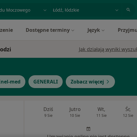
acja, badanie lub nazwisko
miasto lub dzielnica
zenie
Dostępne terminy
Język
Przyjmu
odzi
Jak działają wyniki wysz
Enel-med
GENERALI
Zobacz więcej
Dziś
Jutro
Wt,
Śr,
9 Sie
10 Sie
11 Sie
12 Sie
Umawianie online nie jest dostępne