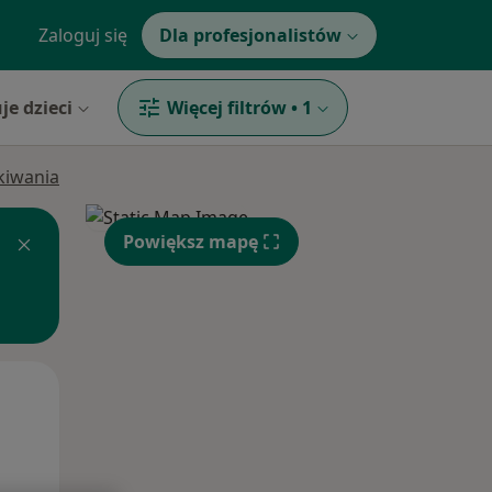
Zaloguj się
Dla profesjonalistów
je dzieci
Więcej filtrów
•
1
ukiwania
Powiększ mapę
Czw,
Pt,
Sob,
13 Sie
14 Sie
15 Sie