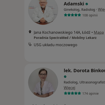
Adamski
·
Wię
Ginekolog, Radiolog
108 opinii
Jana Kochanowskiego 14A, Łódź
•
Mapa
Poradnia SpectraMed / Mobilny Lekarz
USG układu moczowego
lek. Dorota Bink
Radiolog, Ultrasonografis
Więcej
174 opinie