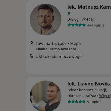
lek. Mateusz Kam
·
Więcej
Urolog
444 opinie
Tuwima 15, Łódź
•
Mapa
Klinika Intima Art&Este
USG układu moczowego
lek. Liavon Novik
Lekarz bez specjalizacji,
·
Więce
Ultrasonografista
51 opinii