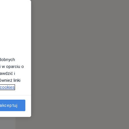
odobnych
Czw,
Pt,
Sob,
i w oparciu o
13 Sie
14 Sie
15 Sie
awdzić i
wnież linki
 cookies
akceptuj