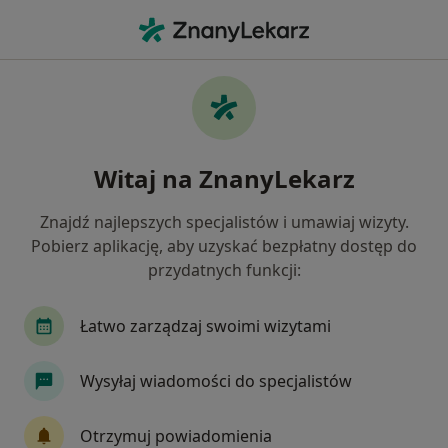
Me
Rak Prostaty • Łódź, łódzkie
Filtry
• 1
Ubezpieczenie
Map
Rak prostaty specjaliści w Łodzi
Witaj na ZnanyLekarz
Jak działają wyniki wyszukiwania
Znajdź najlepszych specjalistów i umawiaj wizyty.
Pobierz aplikację, aby uzyskać bezpłatny dostęp do
Jakiego specjalisty szukasz?
przydatnych funkcji:
Urolog
Chirurg
Kardiolog
Onkolog
Łatwo zarządzaj swoimi wizytami
Wysyłaj wiadomości do specjalistów
Otrzymuj powiadomienia