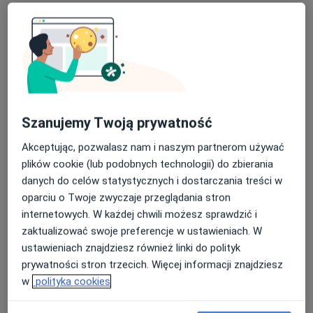
lek. Marcin Frynas
Szanujemy Twoją prywatność
·
Więcej
Urolog
69 opinii
Akceptując, pozwalasz nam i naszym partnerom używać
plików cookie (lub podobnych technologii) do zbierania
Adres 1
Adres 2
Adres 3
danych do celów statystycznych i dostarczania treści w
oparciu o Twoje zwyczaje przeglądania stron
Drewnowska 58, Łódź
•
Mapa
internetowych. W każdej chwili możesz sprawdzić i
Centrum Medyczne Enel-Med S.A. Oddział Łódź - Manufaktura
zaktualizować swoje preferencje w ustawieniach. W
ustawieniach znajdziesz również linki do polityk
Konsultacja urologiczna
272 zł
prywatności stron trzecich. Więcej informacji znajdziesz
Specjalista nie oferuje umawiania online pod tym adresem.
w
polityka cookies
Poproś o wizytę