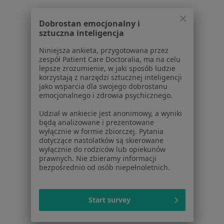
Rak prostaty w Pabianicach
Rak prostaty w Zgierzu
Dobrostan emocjonalny i
sztuczna inteligencja
Rak prostaty w Tomaszowie Mazowieckim
Niniejsza ankieta, przygotowana przez
Rak prostaty w Konstantynowie Łódzkim
zespół Patient Care Doctoralia, ma na celu
lepsze zrozumienie, w jaki sposób ludzie
Rak prostaty w Piotrkowie Trybunalskim
korzystają z narzędzi sztucznej inteligencji
jako wsparcia dla swojego dobrostanu
Więcej (6)
emocjonalnego i zdrowia psychicznego.
Więcej w kategorii: W pobliżu Łodzi
Udział w ankiecie jest anonimowy, a wyniki
będą analizowane i prezentowane
Schorzenia w Łodzi
wyłącznie w formie zbiorczej. Pytania
Zmiany skórne w Łodzi
dotyczące nastolatków są skierowane
wyłącznie do rodziców lub opiekunów
Przepuklina w Łodzi
prawnych. Nie zbieramy informacji
bezpośrednio od osób niepełnoletnich.
Choroby chirurgiczne w Łodzi
Znamiona w Łodzi
Start survey
Rak jelita grubego w Łodzi