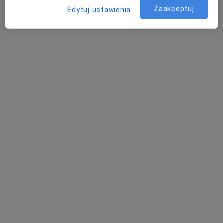
Zaakceptuj
Edytuj ustawienia
lek. Michał Janiszewski
·
Urolog, Lekarz wykonujący zabiegi medycyny estetycznej
Więcej
501 opinii
Adres 1
Adres 2
Online 1
Online 2
Łagiewnicka 77, Łódź
•
Mapa
MedExpert
Konsultacja urologiczna
280 zł