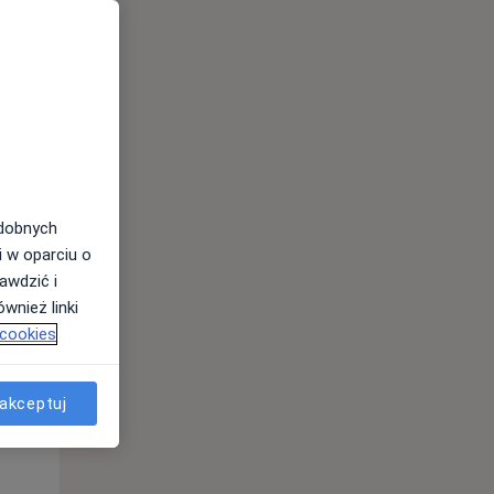
odobnych
Śr,
Czw,
Pt,
i w oparciu o
12 Sie
13 Sie
14 Sie
awdzić i
wnież linki
 cookies
akceptuj