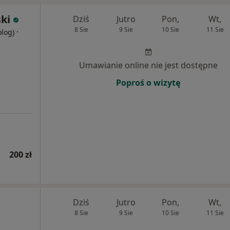
ski
Dziś
Jutro
Pon,
Wt,
8 Sie
9 Sie
10 Sie
11 Sie
·
olog)
Umawianie online nie jest dostępne
Poproś o wizytę
200 zł
Dziś
Jutro
Pon,
Wt,
8 Sie
9 Sie
10 Sie
11 Sie