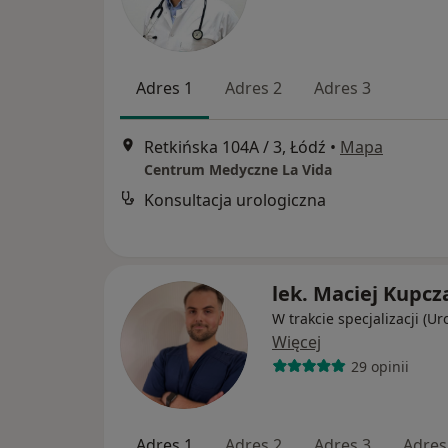
Adres 1
Adres 2
Adres 3
Retkińska 104A / 3, Łódź
•
Mapa
Centrum Medyczne La Vida
Konsultacja urologiczna
lek. Maciej Kupcz
W trakcie specjalizacji (Ur
Więcej
29 opinii
Adres 1
Adres 2
Adres 3
Adres