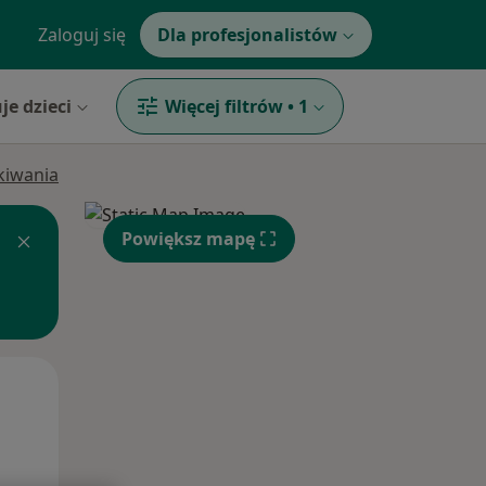
Zaloguj się
Dla profesjonalistów
je dzieci
Więcej filtrów
•
1
ukiwania
Powiększ mapę
Śr,
Czw,
Pt,
12 Sie
13 Sie
14 Sie