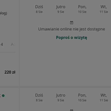
Dziś
Jutro
Pon,
Wt,
8 Sie
9 Sie
10 Sie
11 Sie
olog)
Umawianie online nie jest dostępne
Poproś o wizytę
 4
Adres 5
220 zł
k
Dziś
Jutro
Pon,
Wt,
8 Sie
9 Sie
10 Sie
11 Sie