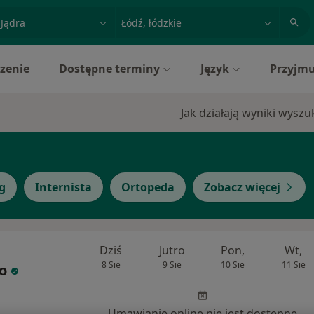
acja, badanie lub nazwisko
miasto lub dzielnica
zenie
Dostępne terminy
Język
Przyjmu
Jak działają wyniki wysz
g
Internista
Ortopeda
Zobacz więcej
Dziś
Jutro
Pon,
Wt,
8 Sie
9 Sie
10 Sie
11 Sie
o
Umawianie online nie jest dostępne