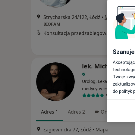
Strycharska 24/122, Łódź
•
Mapa
BIOFAM
Konsultacja przedzabiegowa
Szanuje
Akceptując
lek. Michał Janis
technologii
Twoje zwyc
Urolog, Lekarz wykonujący
zaktualizo
·
Wi
medycyny estetycznej
do polityk 
501 opinii
Adres 1
Adres 2
Online 1
Łagiewnicka 77, Łódź
•
Mapa