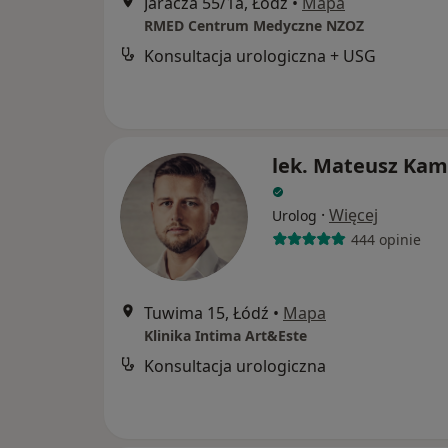
Jaracza 55/1a, Łódź
•
Mapa
RMED Centrum Medyczne NZOZ
Konsultacja urologiczna + USG
lek. Mateusz Kam
·
Więcej
Urolog
444 opinie
Tuwima 15, Łódź
•
Mapa
Klinika Intima Art&Este
Konsultacja urologiczna