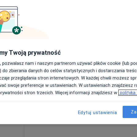
Poproś o wizytę
200 zł
my Twoją prywatność
, pozwalasz nam i naszym partnerom używać plików cookie (lub p
zewski
Dziś
Jutro
Pon,
Wt,
) do zbierania danych do celów statystycznych i dostarczania treśc
8 Sie
9 Sie
10 Sie
11 Sie
zaje przeglądania stron internetowych. W każdej chwili możesz spr
 zabiegi
wać swoje preferencje w ustawieniach. W ustawieniach znajdziesz ró
ęcej
prywatności stron trzecich. Więcej informacji znajdziesz w
polityka
Umawianie online nie jest dostępne
Poproś o wizytę
Za
Edytuj ustawienia
Online 2