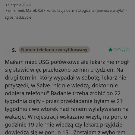
3 sierpnia 2026
•
dr n. med. Marek Kot
•
konsultacja dermatologiczna (pierwsza wizyta)
•
w opinii użytkownika Grzegorz
zgłoś nadużycie
S.
Numer telefonu zweryfikowany
S
Miałam mieć USG połówkowe ale lekarz nie mógł
się stawić więc przełożono termin o tydzień. Na
drugi termin, który wypadał w sobotę, lekarz nie
przyszedł, w Salve "nic nie wiedzą, doktor nie
odbiera telefonu".Badanie trzeba zrobić do 22
tygodnia ciąży - przez przekladanie byłam w 21
tygodniu i we wtorek nad ranem wylatywałam na
wakacje. W rejestracji wskazano wizytę na pon. o
godzinie 19 ale "nie wiedzą czy lekarz przyjdzie,
dowiedzą się w pon. o 15". Zostałam z wyborem: