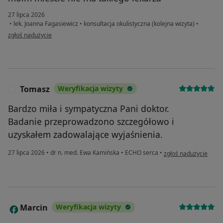
27 lipca 2026
•
lek. Joanna Fagasiewicz
•
konsultacja okulistyczna (kolejna wizyta)
•
w opinii użytkownika Ewelina
zgłoś nadużycie
Tomasz
Weryfikacja wizyty
T
Bardzo miła i sympatyczna Pani doktor.
Badanie przeprowadzono szczegółowo i
uzyskałem zadowalające wyjaśnienia.
w opinii użytkownika
27 lipca 2026
•
dr n. med. Ewa Kamińska
•
ECHO serca
•
zgłoś nadużycie
Marcin
Weryfikacja wizyty
M