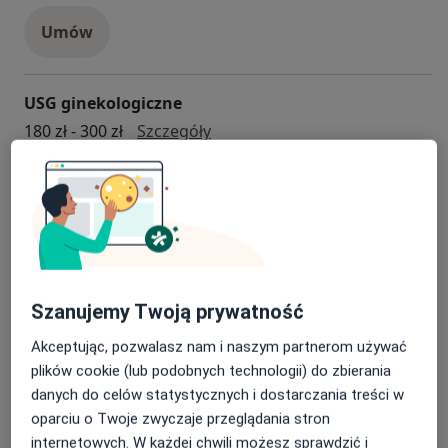
Umów
USG ginekologiczne
USG ginekologiczne
180 zł - 300 zł
Szczegóły
Umów
USG jąder
USG jąder
180 zł - 220 zł
Szczegóły
Szanujemy Twoją prywatność
Umów
Akceptując, pozwalasz nam i naszym partnerom używać
plików cookie (lub podobnych technologii) do zbierania
USG tarczycy
danych do celów statystycznych i dostarczania treści w
USG tarczycy
oparciu o Twoje zwyczaje przeglądania stron
180 zł - 220 zł
Szczegóły
internetowych. W każdej chwili możesz sprawdzić i