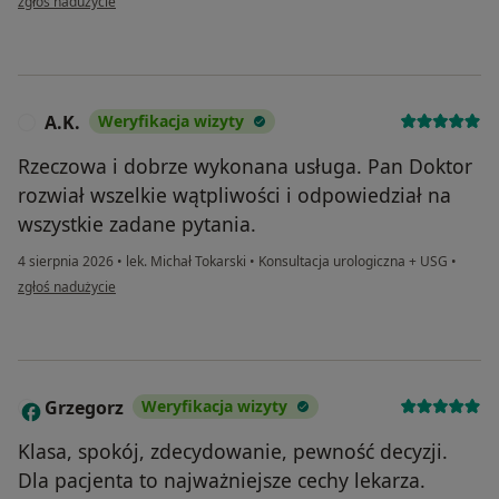
zgłoś nadużycie
A.K.
Weryfikacja wizyty
A
Rzeczowa i dobrze wykonana usługa. Pan Doktor
rozwiał wszelkie wątpliwości i odpowiedział na
wszystkie zadane pytania.
4 sierpnia 2026
•
lek. Michał Tokarski
•
Konsultacja urologiczna + USG
•
w opinii użytkownika A.K.
zgłoś nadużycie
Grzegorz
Weryfikacja wizyty
G
Klasa, spokój, zdecydowanie, pewność decyzji.
Dla pacjenta to najważniejsze cechy lekarza.