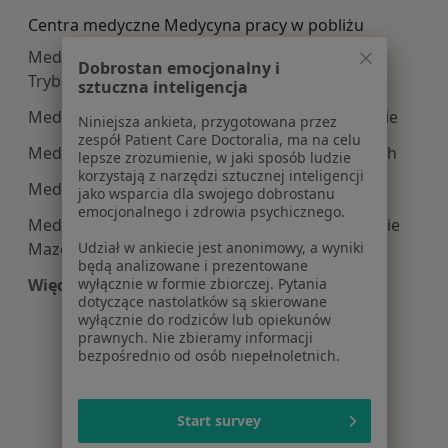
Centra medyczne Medycyna pracy w pobliżu
Medycyna pracy centra medyczne w Piotrkowie
Dobrostan emocjonalny i
Trybunalskim
sztuczna inteligencja
Medycyna pracy centra medyczne w Bełchatowie
Niniejsza ankieta, przygotowana przez
zespół Patient Care Doctoralia, ma na celu
Medycyna pracy centra medyczne w Pabianicach
lepsze zrozumienie, w jaki sposób ludzie
korzystają z narzędzi sztucznej inteligencji
Medycyna pracy centra medyczne w Zgierzu
jako wsparcia dla swojego dobrostanu
emocjonalnego i zdrowia psychicznego.
Medycyna pracy centra medyczne w Tomaszowie
Udział w ankiecie jest anonimowy, a wyniki
Mazowieckim
będą analizowane i prezentowane
wyłącznie w formie zbiorczej. Pytania
Więcej (8)
dotyczące nastolatków są skierowane
Więcej w kategorii: Centra medyczne Medycyna 
wyłącznie do rodziców lub opiekunów
prawnych. Nie zbieramy informacji
bezpośrednio od osób niepełnoletnich.
Start survey