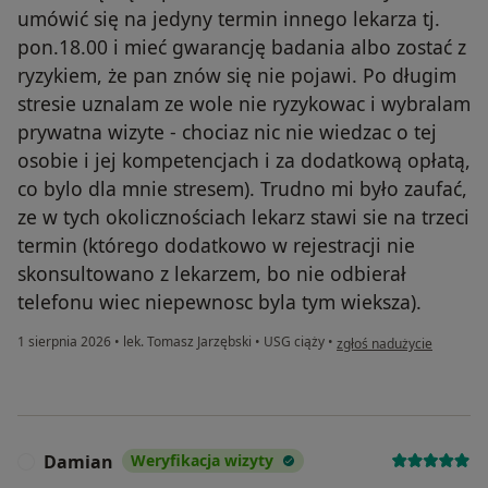
umówić się na jedyny termin innego lekarza tj.
pon.18.00 i mieć gwarancję badania albo zostać z
ryzykiem, że pan znów się nie pojawi. Po długim
stresie uznalam ze wole nie ryzykowac i wybralam
prywatna wizyte - chociaz nic nie wiedzac o tej
osobie i jej kompetencjach i za dodatkową opłatą,
co bylo dla mnie stresem). Trudno mi było zaufać,
ze w tych okolicznościach lekarz stawi sie na trzeci
termin (którego dodatkowo w rejestracji nie
skonsultowano z lekarzem, bo nie odbierał
telefonu wiec niepewnosc byla tym wieksza).
w opinii użytkownika S.
1 sierpnia 2026
•
lek. Tomasz Jarzębski
•
USG ciąży
•
zgłoś nadużycie
Damian
Weryfikacja wizyty
D