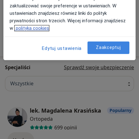
Umów
zaktualizować swoje preferencje w ustawieniach. W
ustawieniach znajdziesz również linki do polityk
prywatności stron trzecich. Więcej informacji znajdziesz
+ 122 usługi
w
polityka cookies
W jaki sposób ustalane są ceny?
Zaakceptuj
Edytuj ustawienia
Specjaliści
Sprawdź swoje ubezpieczenie
Wszystkie
lek. Magdalena Krasińska
Popularny
Ortopeda
699 opinii