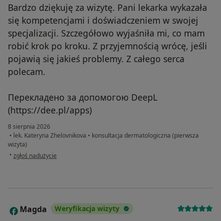
Bardzo dziękuję za wizytę. Pani lekarka wykazała
się kompetencjami i doświadczeniem w swojej
specjalizacji. Szczegółowo wyjaśniła mi, co mam
robić krok po kroku. Z przyjemnością wrócę, jeśli
pojawią się jakieś problemy. Z całego serca
polecam.
Перекладено за допомогою DeepL
(https://dee.pl/apps)
8 sierpnia 2026
•
lek. Kateryna Zhelovnikova
•
konsultacja dermatologiczna (pierwsza
wizyta)
w opinii użytkownika O.R.
•
zgłoś nadużycie
Magda
Weryfikacja wizyty
M