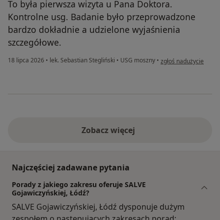
To była pierwsza wizyta u Pana Doktora.
Kontrolne usg. Badanie było przeprowadzone
bardzo dokładnie a udzielone wyjaśnienia
szczegółowe.
w opinii użytkownika 
18 lipca 2026
•
lek. Sebastian Stegliński
•
USG moszny
•
zgłoś nadużycie
Zobacz więcej
Najczęściej zadawane pytania
Porady z jakiego zakresu oferuje SALVE
Gojawiczyńskiej, Łódź?
SALVE Gojawiczyńskiej, Łódź dysponuje dużym
zespołem o następujących zakresach porad: