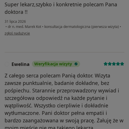
Super lekarz,szybko i konkretnie polecam Pana
doktora !!
31 lipca 2026
•
dr n. med. Marek Kot
•
konsultacja dermatologiczna (pierwsza wizyta)
•
w opinii użytkownika Damian
zgłoś nadużycie
Ewelina
Weryfikacja wizyty
E
Z całego serca polecam Panią doktor. Wizyta
zawsze punktualnie, badanie dokładne, bez
pośpiechu. Starannie przeprowadzony wywiad i
szczegółowa odpowiedź na każde pytanie i
wątpliwość. Wszystko cierpliwie i dokładnie
wytłumaczone. Pani doktor pełna empatii i
bardzo zaangażowana w swoją pracę. Żałuję że w
moim mieście nie ma takiego lekarza