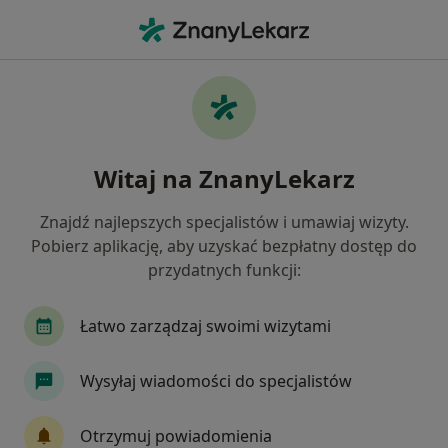
Me
Urolog • Łódź-Górna, Łódź, łódzkie
Filtry
Ubezpieczenie
Mapa
Urolodzy Łódź Łódź-Górna
Witaj na ZnanyLekarz
Jak działają wyniki wyszukiwania
Znajdź najlepszych specjalistów i umawiaj wizyty.
Pobierz aplikację, aby uzyskać bezpłatny dostęp do
Wybierz swoje ubezpieczenie
przydatnych funkcji:
Allianz
Compensa
Medicover
PZU Zd
Łatwo zarządzaj swoimi wizytami
Wysyłaj wiadomości do specjalistów
Otrzymuj powiadomienia