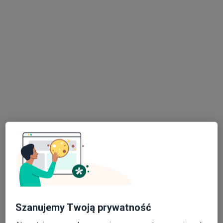
Multi Clinic Centrum Medyczne Księży Młyn
Konsultacja urologiczna
220 zł
Specjalista nie oferuje umawiania online pod tym adresem.
Poproś o wizytę
Bezpieczne płatności
lek. Michele Amico
·
Więcej
Urolog
Szanujemy Twoją prywatność
56 opinii