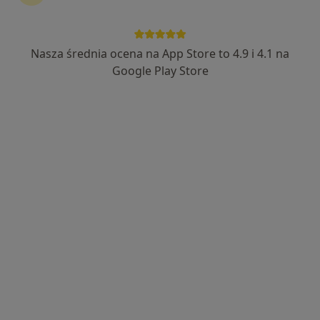
Nasza średnia ocena na App Store to 4.9 i 4.1 na
Wyróżniony
Google Play Store
lek. Maciej Kupczak
·
Więcej
W trakcie specjalizacji (Urolog)
29 opinii
Adres 1
Adres 2
Rzgowska 50A, Łódź
•
Mapa
SALVE Rzgowska
Konsultacja urologiczna (kolejna wizyta)
240 zł
Specjalista nie oferuje umawiania online pod tym adresem.
Poproś o wizytę