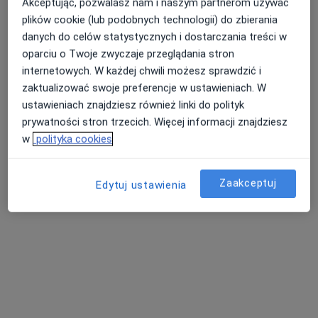
Strycharska 24/122, Łódź
•
Mapa
Akceptując, pozwalasz nam i naszym partnerom używać
BIOFAM
plików cookie (lub podobnych technologii) do zbierania
danych do celów statystycznych i dostarczania treści w
Konsultacja przedzabiegowa
200 zł
oparciu o Twoje zwyczaje przeglądania stron
Specjalista nie oferuje umawiania online pod tym adresem.
internetowych. W każdej chwili możesz sprawdzić i
zaktualizować swoje preferencje w ustawieniach. W
Poproś o wizytę
ustawieniach znajdziesz również linki do polityk
prywatności stron trzecich. Więcej informacji znajdziesz
w
polityka cookies
Zaakceptuj
Edytuj ustawienia
lek. Michał Tokarski
·
Więcej
W trakcie specjalizacji (Urolog)
14 opinii
Poli Gojawiczyńskiej 1/3, Łódź
•
Mapa