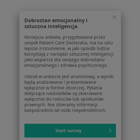
·
Więcej
Urologia, Ginekologia, Dermatologia
1633 opinie
Dobrostan emocjonalny i
Sosnowa 4, Łódź
•
Mapa
sztuczna inteligencja
Konsultacja urologiczna
220 zł
Niniejsza ankieta, przygotowana przez
zespół Patient Care Doctoralia, ma na celu
Pokaż więcej usług
lepsze zrozumienie, w jaki sposób ludzie
korzystają z narzędzi sztucznej inteligencji
jako wsparcia dla swojego dobrostanu
emocjonalnego i zdrowia psychicznego.
lek. Jakub Bojar
lek. Agnieszka
urolog
Skrzypek-Mikulska
Udział w ankiecie jest anonimowy, a wyniki
urolog
będą analizowane i prezentowane
wyłącznie w formie zbiorczej. Pytania
Brak dostępnych specjalistów z wolnymi terminami w tym centrum medycznym.
dotyczące nastolatków są skierowane
wyłącznie do rodziców lub opiekunów
prawnych. Nie zbieramy informacji
Pokaż profil
bezpośrednio od osób niepełnoletnich.
Start survey
1
2
3