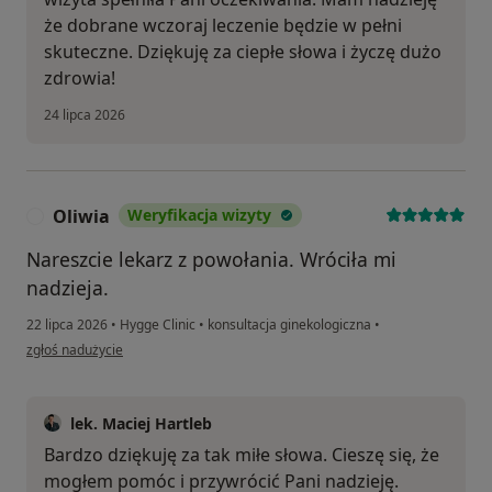
że dobrane wczoraj leczenie będzie w pełni
skuteczne. Dziękuję za ciepłe słowa i życzę dużo
zdrowia!
24 lipca 2026
Oliwia
Weryfikacja wizyty
O
Nareszcie lekarz z powołania. Wróciła mi
nadzieja.
22 lipca 2026
•
Hygge Clinic
•
konsultacja ginekologiczna
•
w opinii użytkownika Oliwia
zgłoś nadużycie
lek. Maciej Hartleb
Bardzo dziękuję za tak miłe słowa. Cieszę się, że
mogłem pomóc i przywrócić Pani nadzieję.