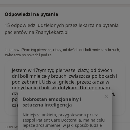
Odpowiedzi na pytania
15 odpowiedzi udzielonych przez lekarza na pytania
pacjentów na ZnanyLekarz.pl
Jestem w 17tym tyg pierwszej ciązy, od dwóch dni boli mnie cały brzuch,
zwłaszcza po bokach i pod że
Jestem w 17tym tyg pierwszej ciązy, od dwóch
dni boli mnie cały brzuch, zwłaszcza po bokach i
pod żebrami. Uciska, gniecie, przeszkadza w
oddychaniu i boli jak dotykam. Do tego mam
dziwne ataki bólu w plecach (na środku i wyżej,
po prawej) który przechodzi na bok i prawą
Dobrostan emocjonalny i
sztuczna inteligencja
część brzucha. Nie moge…
Niniejsza ankieta, przygotowana przez
zespół Patient Care Doctoralia, ma na celu
lepsze zrozumienie, w jaki sposób ludzie
ODPOWIEDŹ LEKARZA: