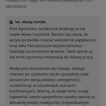
4 sierpnia 2026
•
Hygge Clinic
•
konsultacja ginekologiczna + USG
•
w opinii użytkownika Agnieszka
zgłoś nadużycie
lek. Maciej Hartleb
Pani Agnieszko, serdecznie dziękuję za tak
ciepłe słowa i zaufanie. Bardzo się cieszę, że
wizyta pozwoliła rozwiać wieloletnie wątpliwości
oraz dała Pani poczucie bezpieczeństwa i
nadzieję na skuteczne leczenie. Takie opinie są
dla mnie ogromną motywacją do dalszej pracy.
Medycyna nieustannie się rozwija, dlatego
również po uzyskaniu tytułu specjalisty stale
poszerzam swoją wiedzę i umiejętności,
uczestnicząc w szkoleniach, kursach i
konferencjach. Wierzę, że dzięki temu mogę
zapewniać swoim pacjentkom opiekę opartą na
aktualnej wiedzy medycznej i indywidualnym