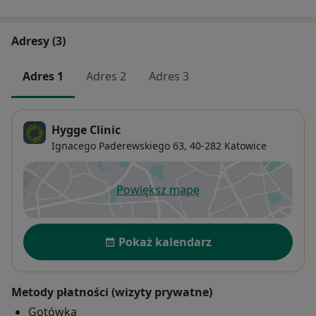
efektów. Dodatkowo w Hygge Clinic mam dostęp do
sali zabiegowej wyposażonej w profesjonalny aparat
Adresy (3)
do znieczuleń i wykwalifikowany zespół lekarzy
anestezjologów, w związku z czym w tej placówce
Adres 1
Adres 2
Adres 3
jestem w stanie przeprowadzać zarówno zabiegi w
znieczuleniu miejscowym, jak i analgosedacji.
Hygge Clinic
Ignacego Paderewskiego 63,
40-282
Katowice
Powiększ mapę
otwiera się w nowej karcie
Dostępność
Pokaż kalendarz
Metody płatności (wizyty prywatne)
Gotówka