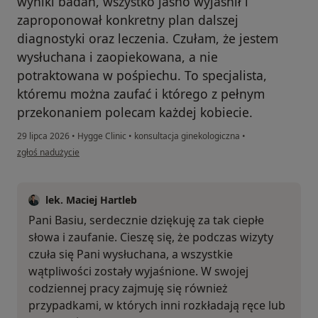
wyniki badań, wszystko jasno wyjaśnił i
zaproponował konkretny plan dalszej
diagnostyki oraz leczenia. Czułam, że jestem
wysłuchana i zaopiekowana, a nie
potraktowana w pośpiechu. To specjalista,
któremu można zaufać i którego z pełnym
przekonaniem polecam każdej kobiecie.
29 lipca 2026
•
Hygge Clinic
•
konsultacja ginekologiczna
•
w opinii użytkownika Basia
zgłoś nadużycie
lek. Maciej Hartleb
Pani Basiu, serdecznie dziękuję za tak ciepłe
słowa i zaufanie. Cieszę się, że podczas wizyty
czuła się Pani wysłuchana, a wszystkie
wątpliwości zostały wyjaśnione. W swojej
codziennej pracy zajmuję się również
przypadkami, w których inni rozkładają ręce lub