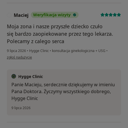
Maciej
Weryfikacja wizyty
M
Moja zona i nasze przyszłe dziecko czuło
się bardzo zaopiekowane przez tego lekarza.
Polecamy z calego serca
9 lipca 2026
•
Hygge Clinic
•
konsultacja ginekologiczna + USG
•
w opinii użytkownika Maciej
zgłoś nadużycie
Hygge Clinic
Panie Macieju, serdecznie dziękujemy w imieniu
Pana Doktora. Życzymy wszystkiego dobrego,
Hygge Clinic
9 lipca 2026