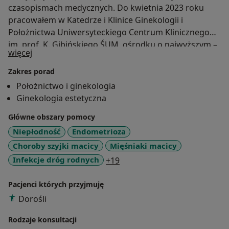
czasopismach medycznych. Do kwietnia 2023 roku
pracowałem w Katedrze i Klinice Ginekologii i
Położnictwa Uniwersyteckiego Centrum Klinicznego
im. prof. K. Gibińskiego ŚUM, ośrodku o najwyższym –
O mnie
więcej
III stopniu referencyjności w obrębie Oddziału
Patologii Ciąży, Bloku Porodowego, Położnictwa i
Zakres porad
Ginekologii Onkologicznej, gdzie realizowałem
Położnictwo i ginekologia
szkolenie specjalizacyjne. Aktualnie większość
Ginekologia estetyczna
zabiegów przeprowadzam w placówce Hygge Clinic, w
Główne obszary pomocy
której prowadzę również konsultacje 5 dni w tygodniu.
Wyposażenie sali zabiegowej tej placówki pozwala na
Niepłodność
Endometrioza
przeprowadzanie kolposkopii z biopsją, LEEP,
Choroby szyjki macicy
Mięśniaki macicy
usuwania zmian z okolicy pochwy i sromu, zabiegów
a11y_sr_more_diseases
Infekcje dróg rodnych
+19
wyłyżeczkowania jamy i kanału szyjki macicy,
implantacji antykoncepcyjnych systemów
Pacjenci których przyjmuję
wewnątrzmacicznych, labioplastyki, hymenoplastyki,
Dorośli
leczenie pochwicy toksyną botulinową, marsupializacji
torbieli gruczołu Bartholiniego, a także wszelkich
Rodzaje konsultacji
innych drobnych zabiegów ginekologicznych.