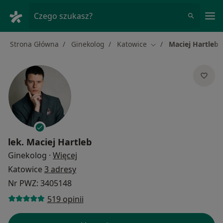
Me
Czego szukasz?
Strona Główna
Ginekolog
Katowice
Maciej Hartleb
Zmień miasto
lek.
Maciej Hartleb
O specjalizacjach
Ginekolog
·
Więcej
Katowice
3 adresy
Nr PWZ: 3405148
519 opinii