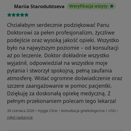
Mariia Starodubtseva
Weryfikacja wizyty
M
Chciałabym serdecznie podziękować Panu
Doktorowi za pełen profesjonalizm, życzliwe
podejście oraz wysoką jakość opieki. Wszystko
było na najwyższym poziomie – od konsultacji
aż po leczenie. Doktor dokładnie wszystko
wyjaśnił, odpowiedział na wszystkie moje
pytania i stworzył spokojną, pełną zaufania
atmosferę. Widać ogromne doświadczenie oraz
szczere zaangażowanie w pomoc pacjentki.
Dziękuję za doskonałą opiekę medyczną. Z
pełnym przekonaniem polecam tego lekarza!
30 czerwca 2026
•
Hygge Clinic
•
konsultacja ginekologiczna + USG
•
w opinii użytkownika Mariia Starodubtseva
zgłoś nadużycie