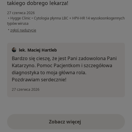
takiego dobrego lekarza!
27 czerwca 2026
•
Hygge Clinic
•
Cytologia płynna LBC + HPV-HR 14 wysokoonkogennych
typów wirusa
w opinii użytkownika Kasia
•
zgłoś nadużycie
lek. Maciej Hartleb
Bardzo się cieszę, że jest Pani zadowolona Pani
Katarzyno. Pomoc Pacjentkom i szczegółowa
diagnostyka to moja główna rola.
Pozdrawiam serdecznie!
27 czerwca 2026
Zobacz więcej
opinie powyżej