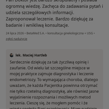
ogromną wiedzę. Zachęca do zadawania pytań i
udziela szczegółowych informacji.
Zaproponował leczenie. Bardzo dziękuję za
badanie i wnikliwą konsultacje.
24 lipca 2026
•
BetaMed S.A.
•
konsultacja ginekologiczna + USG
•
w opinii użytkownika Ania
zgłoś nadużycie
lek. Maciej Hartleb
Serdecznie dziękuję za tak życzliwą opinię i
zaufanie. Od wielu lat szczególne miejsce w
mojej praktyce zajmuje diagnostyka i leczenie
endometriozy. To wymagająca choroba, dlatego
uważam, że każda Pacjentka powinna otrzymać
nie tylko rzetelną diagnostykę, ale również jasne
wyjaśnienie rozpoznania i możliwych metod
leczenia. Cieszę się, że mogłem pomóc i że
wizyta spełniła Pani oczekiwania. Mam nadzieję