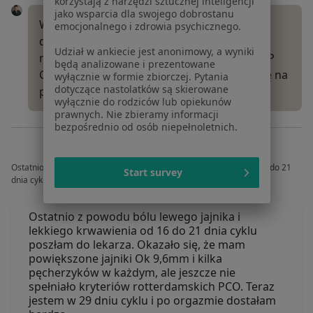
korzystają z narzędzi sztucznej inteligencji
jako wsparcia dla swojego dobrostanu
Witam serdecznie. Opisywane przez Panią
emocjonalnego i zdrowia psychicznego.
dolegliwości mogą wskazywać na atak kolki
Udział w ankiecie jest anonimowy, a wyniki
nerkowej. Proszę zgłosić się do najbliższej IP
będą analizowane i prezentowane
Gin-Poł, aby postawiono dokładną diagnozę na
wyłącznie w formie zbiorczej. Pytania
dotyczące nastolatków są skierowane
podstawie badań laboratoryjnych…
Więcej
wyłącznie do rodziców lub opiekunów
prawnych. Nie zbieramy informacji
bezpośrednio od osób niepełnoletnich.
Ostatnio z powodu bólu lewego jajnika i lekkiego krwawienia od 16 do 21
Start survey
dnia cyklu poszłam do lekarz
Ostatnio z powodu bólu lewego jajnika i
lekkiego krwawienia od 16 do 21 dnia cyklu
poszłam do lekarza. Okazało się, że mam
powiększone jajniki Ok 9,6mm i kilka
pęcherzyków w każdym, ale jeszcze nie
spełniało kryteriów rotterdamskich PCO. Teraz
jestem w 29 dniu cyklu i po orgazmie dostałam