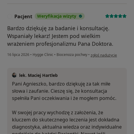
Pacjent
Weryfikacja wizyty
P
Bardzo dziękuję za badanie i konsultację.
Wspaniały lekarz! Jestem pod wielkim
wrażeniem profesjonalizmu Pana Doktora.
w opinii użytkownika Pacje
16 lipca 2026
•
Hygge Clinic
•
Biocenoza pochwy
•
zgłoś nadużycie
lek. Maciej Hartleb
Pani Agnieszko, bardzo dziękuję za tak miłe
słowa i zaufanie. Cieszę się, że konsultacja
spełniła Pani oczekiwania i że mogłem pomóc.
W swojej pracy wychodzę z założenia, że
kluczem do skutecznego leczenia jest dokładna
diagnostyka, aktualna wiedza oraz indywidualne
podejście do każdej Pacjentki. Nawet jeśli