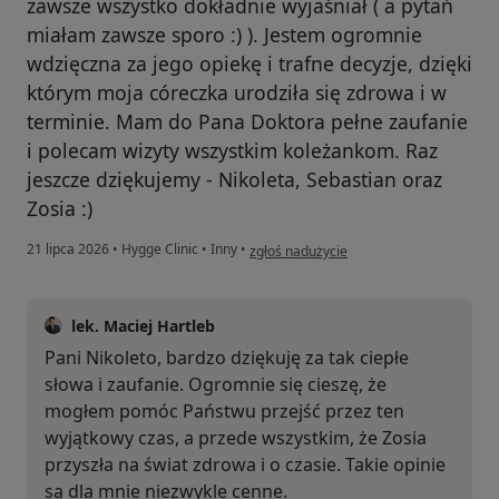
zawsze wszystko dokładnie wyjaśniał ( a pytań
miałam zawsze sporo :) ). Jestem ogromnie
wdzięczna za jego opiekę i trafne decyzje, dzięki
którym moja córeczka urodziła się zdrowa i w
terminie. Mam do Pana Doktora pełne zaufanie
i polecam wizyty wszystkim koleżankom. Raz
jeszcze dziękujemy - Nikoleta, Sebastian oraz
Zosia :)
w opinii użytkownika Nikoleta P-B
21 lipca 2026
•
Hygge Clinic
•
Inny
•
zgłoś nadużycie
lek. Maciej Hartleb
Pani Nikoleto, bardzo dziękuję za tak ciepłe
słowa i zaufanie. Ogromnie się cieszę, że
mogłem pomóc Państwu przejść przez ten
wyjątkowy czas, a przede wszystkim, że Zosia
przyszła na świat zdrowa i o czasie. Takie opinie
są dla mnie niezwykle cenne.