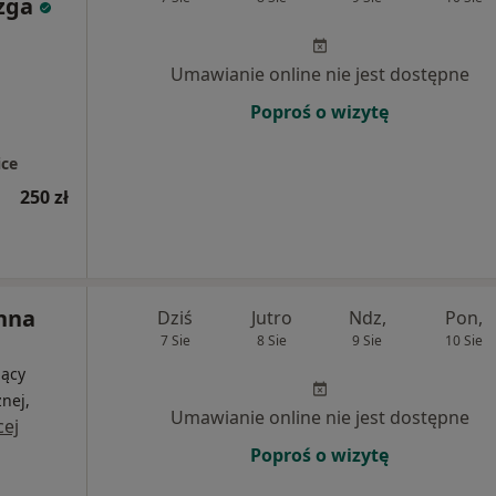
zga
Umawianie online nie jest dostępne
Poproś o wizytę
ce
250 zł
Anna
Dziś
Jutro
Ndz,
Pon,
7 Sie
8 Sie
9 Sie
10 Sie
jący
nej,
Umawianie online nie jest dostępne
cej
Poproś o wizytę