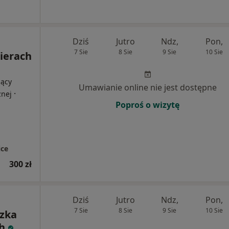
Dziś
Jutro
Ndz,
Pon,
7 Sie
8 Sie
9 Sie
10 Sie
Kierach
jący
Umawianie online nie jest dostępne
·
znej
Poproś o wizytę
ce
300 zł
Dziś
Jutro
Ndz,
Pon,
7 Sie
8 Sie
9 Sie
10 Sie
szka
h