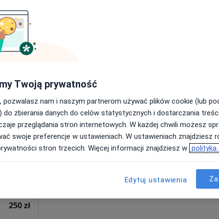
Poproś o wizytę
250 zł
my Twoją prywatność
, pozwalasz nam i naszym partnerom używać plików cookie (lub p
Dziś
Jutro
Ndz,
Pon,
) do zbierania danych do celów statystycznych i dostarczania treśc
7 Sie
8 Sie
9 Sie
10 Sie
orona
zaje przeglądania stron internetowych. W każdej chwili możesz spr
·
ny
wać swoje preferencje w ustawieniach. W ustawieniach znajdziesz ró
prywatności stron trzecich. Więcej informacji znajdziesz w
polityka
Umawianie online nie jest dostępne
Poproś o wizytę
Za
Edytuj ustawienia
ce
250 zł