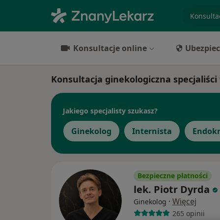
specjaliz
Konsultacje online
Ubezpiec
Konsultacja ginekologiczna specjaliśc
Jakiego specjalisty szukasz?
Ginekolog
Internista
Endokr
Bezpieczne płatności
lek. Piotr Dyrda
·
Więcej
Ginekolog
265 opinii