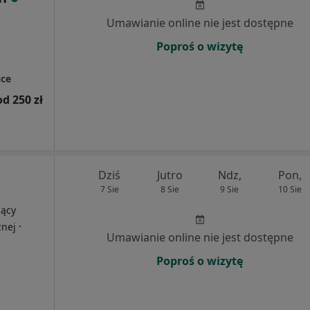
Umawianie online nie jest dostępne
Poproś o wizytę
ce
od 250 zł
Dziś
Jutro
Ndz,
Pon,
7 Sie
8 Sie
9 Sie
10 Sie
jący
·
znej
Umawianie online nie jest dostępne
Poproś o wizytę