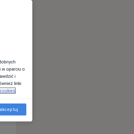
odobnych
Wt,
Śr,
Czw,
i w oparciu o
11 Sie
12 Sie
13 Sie
awdzić i
wnież linki
 cookies
akceptuj