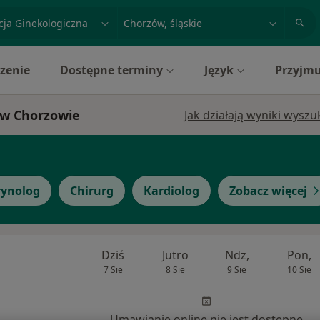
acja, badanie lub nazwisko
miasto lub dzielnica
zenie
Dostępne terminy
Język
Przyjmu
i w Chorzowie
Jak działają wyniki wysz
ynolog
Chirurg
Kardiolog
Zobacz więcej
Dziś
Jutro
Ndz,
Pon,
7 Sie
8 Sie
9 Sie
10 Sie
Umawianie online nie jest dostępne