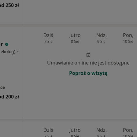
od 250 zł
Dziś
Jutro
Ndz,
Pon,
7 Sie
8 Sie
9 Sie
10 Sie
er
·
nekolog)
Umawianie online nie jest dostępne
Poproś o wizytę
ce
od 200 zł
Dziś
Jutro
Ndz,
Pon,
7 Sie
8 Sie
9 Sie
10 Sie