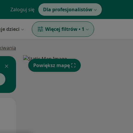
Zaloguj się
Dla profesjonalistów
je dzieci
Więcej filtrów
•
1
ukiwania
Powiększ mapę
Wt,
Śr,
Czw,
11 Sie
12 Sie
13 Sie