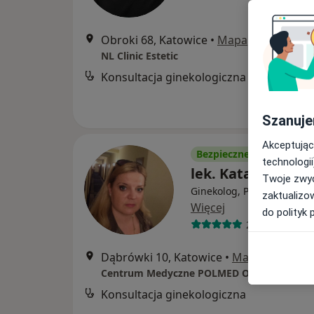
Obroki 68, Katowice
•
Mapa
NL Clinic Estetic
Konsultacja ginekologiczna
Szanuje
Akceptując
Bezpieczne płatności
technologii
lek. Katarzyna K
Twoje zwyc
Ginekolog, Położna/położ
zaktualizo
Więcej
do polityk 
261 opinii
Dąbrówki 10, Katowice
•
Mapa
Centrum Medyczne POLMED Oddział Katowi
Konsultacja ginekologiczna