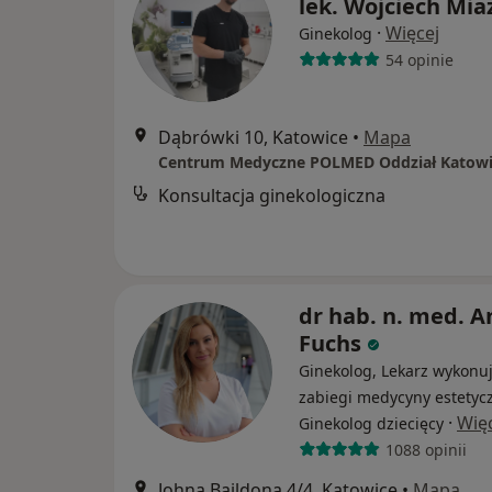
lek. Wojciech Mia
·
Więcej
Ginekolog
54 opinie
Dąbrówki 10, Katowice
•
Mapa
Centrum Medyczne POLMED Oddział Katowi
Konsultacja ginekologiczna
dr hab. n. med. 
Fuchs
Ginekolog, Lekarz wykonu
zabiegi medycyny estetycz
·
Wię
Ginekolog dziecięcy
1088 opinii
Johna Baildona 4/4, Katowice
•
Mapa