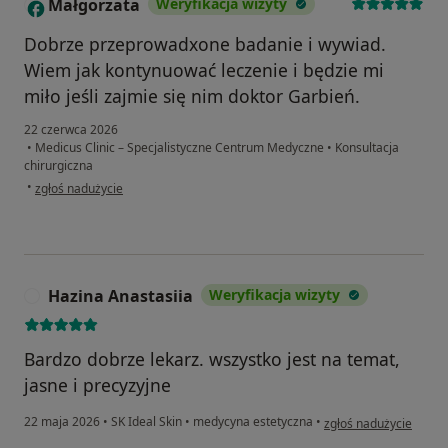
Małgorzata
Weryfikacja wizyty
M
Dobrze przeprowadxone badanie i wywiad.
Wiem jak kontynuować leczenie i będzie mi
miło jeśli zajmie się nim doktor Garbień.
22 czerwca 2026
•
Medicus Clinic – Specjalistyczne Centrum Medyczne
•
Konsultacja
chirurgiczna
w opinii użytkownika Małgorzata
•
zgłoś nadużycie
Hazina Anastasiia
Weryfikacja wizyty
H
Bardzo dobrze lekarz. wszystko jest na temat,
jasne i precyzyjne
w opinii użytkownika 
22 maja 2026
•
SK Ideal Skin
•
medycyna estetyczna
•
zgłoś nadużycie