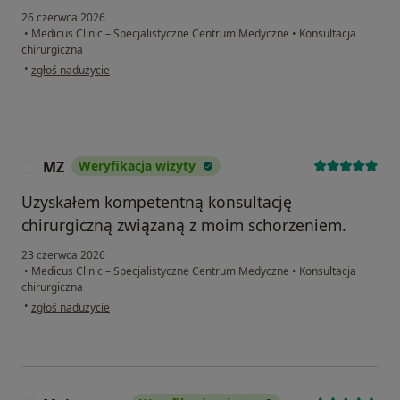
26 czerwca 2026
•
Medicus Clinic – Specjalistyczne Centrum Medyczne
•
Konsultacja
chirurgiczna
w opinii użytkownika Anna
•
zgłoś nadużycie
MZ
Weryfikacja wizyty
M
Uzyskałem kompetentną konsultację
chirurgiczną związaną z moim schorzeniem.
23 czerwca 2026
•
Medicus Clinic – Specjalistyczne Centrum Medyczne
•
Konsultacja
chirurgiczna
w opinii użytkownika MZ
•
zgłoś nadużycie