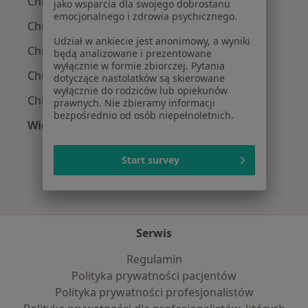
Chirurdzy w Wrocławiu
jako wsparcia dla swojego dobrostanu
emocjonalnego i zdrowia psychicznego.
Chirurdzy w Oleśnicy
Udział w ankiecie jest anonimowy, a wyniki
Chirurdzy w Oławie
będą analizowane i prezentowane
wyłącznie w formie zbiorczej. Pytania
Chirurdzy w Strzelinie
dotyczące nastolatków są skierowane
wyłącznie do rodziców lub opiekunów
Chirurdzy w Trzebnicy
prawnych. Nie zbieramy informacji
bezpośrednio od osób niepełnoletnich.
Więcej (14)
Więcej w kategorii: W pobliżu Jelcza-Laskowic
Start survey
Serwis
Regulamin
Polityka prywatności pacjentów
Polityka prywatności profesjonalistów