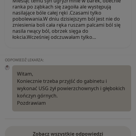
Miesiąc temu syn ugryzł mnie w barek, obecnie
ranka po ząbkach się zagoiła ale występują
nasilające bóle całej ręki .Czasami tylko
pobolewania.W dniu dzisiejszym ból jest nie do
zniesienia boli cała ręka ruszam palcami ból się
nasila rwący ból, obrzek sięga do
łokcia.Wcześniej odczuwałam tylko…
ODPOWIEDŹ LEKARZA:
Witam,
Koniecznie trzeba przyjść do gabinetu i
wykonać USG żył powierzchownych i głębokich
kończyn górnych.
Pozdrawiam
Zobacz wszystkie odpowiedzi