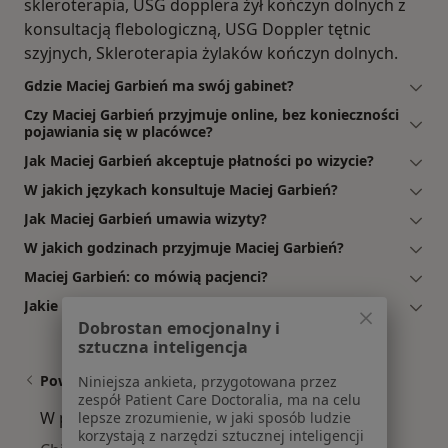
skleroterapia, USG dopplera żył kończyn dolnych z
konsultacją flebologiczną, USG Doppler tętnic
szyjnych, Skleroterapia żylaków kończyn dolnych.
Gdzie Maciej Garbień ma swój gabinet?
Czy Maciej Garbień przyjmuje online, bez konieczności
pojawiania się w placówce?
Jak Maciej Garbień akceptuje płatności po wizycie?
W jakich językach konsultuje Maciej Garbień?
Jak Maciej Garbień umawia wizyty?
W jakich godzinach przyjmuje Maciej Garbień?
Maciej Garbień: co mówią pacjenci?
Jakie ubezpieczenia akceptuje Maciej Garbień?
Dobrostan emocjonalny i
sztuczna inteligencja
Powiązane wyszukiwania
Niniejsza ankieta, przygotowana przez
zespół Patient Care Doctoralia, ma na celu
W pobliżu Jelcza-Laskowic
lepsze zrozumienie, w jaki sposób ludzie
korzystają z narzędzi sztucznej inteligencji