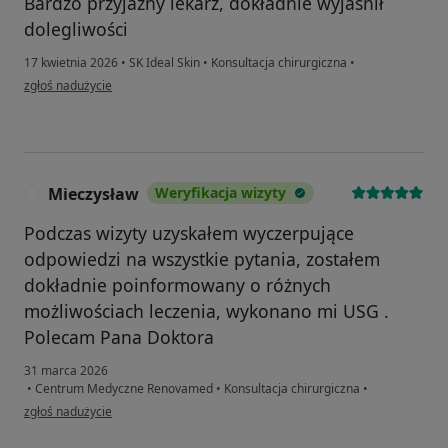
Bardzo przyjazny lekarz, dokładnie wyjaśnił
dolegliwości
17 kwietnia 2026
•
SK Ideal Skin
•
Konsultacja chirurgiczna
•
w opinii użytkownika Marzena Kuliś
zgłoś nadużycie
Mieczysław
Weryfikacja wizyty
M
Podczas wizyty uzyskałem wyczerpujące
odpowiedzi na wszystkie pytania, zostałem
dokładnie poinformowany o różnych
możliwościach leczenia, wykonano mi USG .
Polecam Pana Doktora
31 marca 2026
•
Centrum Medyczne Renovamed
•
Konsultacja chirurgiczna
•
w opinii użytkownika Mieczysław
zgłoś nadużycie