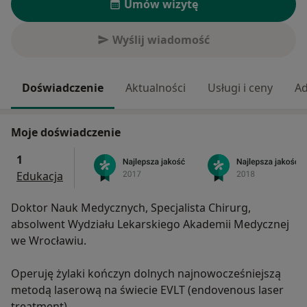
Umów wizytę
Wyślij wiadomość
Doświadczenie
Aktualności
Usługi i ceny
Ad
Moje doświadczenie
1
Edukacja
Doktor Nauk Medycznych, Specjalista Chirurg,
absolwent Wydziału Lekarskiego Akademii Medycznej
we Wrocławiu.
Operuję żylaki kończyn dolnych najnowocześniejszą
metodą laserową na świecie EVLT (endovenous laser
treatment).