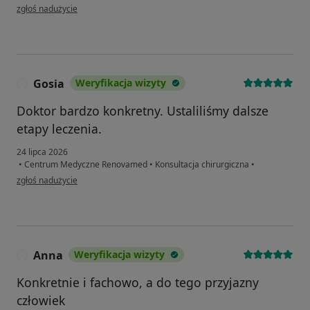
w opinii użytkownika Barbara
zgłoś nadużycie
Gosia
Weryfikacja wizyty
G
Doktor bardzo konkretny. Ustaliliśmy dalsze
etapy leczenia.
24 lipca 2026
•
Centrum Medyczne Renovamed
•
Konsultacja chirurgiczna
•
w opinii użytkownika Gosia
zgłoś nadużycie
Anna
Weryfikacja wizyty
A
Konkretnie i fachowo, a do tego przyjazny
człowiek