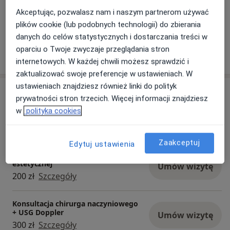
z Chirurgii Ogólnej
Akceptując, pozwalasz nam i naszym partnerom używać
1998 – 2000 pracowałem w Szpitalu Kolejowym we
plików cookie (lub podobnych technologii) do zbierania
Wrocławiu na Oddziale Chirurgii Ogólnej i
danych do celów statystycznych i dostarczania treści w
Onkologicznej
oparciu o Twoje zwyczaje przeglądania stron
1998 ukończyłem Akademię Medyczną na Wydziale
internetowych. W każdej chwili możesz sprawdzić i
Lekarskim we Wrocławiu. Odbyłem staż podyplomowy
zaktualizować swoje preferencje w ustawieniach. W
w Szpitalu Kolejowym we Wrocławiu pod
ustawieniach znajdziesz również linki do polityk
Usługi i ceny
kierownictwem dr n. med. W. Durka.
prywatności stron trzecich. Więcej informacji znajdziesz
w
polityka cookies
Konsultacja chirurgiczna
Drogi pacjencie, internetowe zapisy tylko na
Umów wizytę
200 zł - 300 zł
Szczegóły
konsultacje.
Na ewentualny zabieg umówimy się w gabinecie.
Zaakceptuj
Edytuj ustawienia
Konsultacja z zakresu medycyny
estetycznej
Umów wizytę
200 zł
Szczegóły
Konsultacja chirurga naczyniowego
+ USG Doppler
Umów wizytę
300 zł
Szczegóły