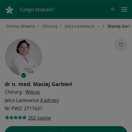
Me
Czego szukasz?
Strona Główna
Chirurg
Jelcz-Laskowice
Maciej Garb
Zmień miasto
dr n. med.
Maciej Garbień
O specjalizacjach
Chirurg
·
Więcej
Jelcz-Laskowice
4 adresy
Nr PWZ: 2711631
262 opinie