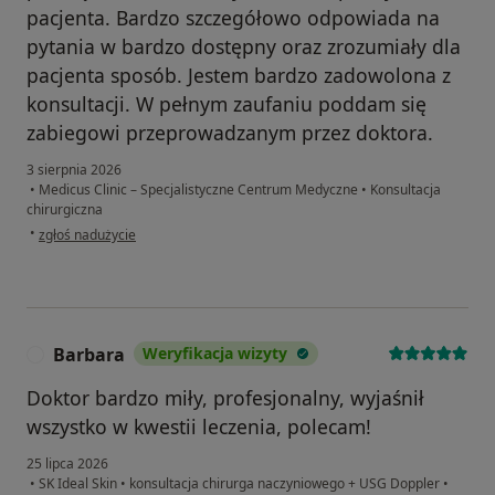
pacjenta. Bardzo szczegółowo odpowiada na
pytania w bardzo dostępny oraz zrozumiały dla
pacjenta sposób. Jestem bardzo zadowolona z
konsultacji. W pełnym zaufaniu poddam się
zabiegowi przeprowadzanym przez doktora.
3 sierpnia 2026
•
Medicus Clinic – Specjalistyczne Centrum Medyczne
•
Konsultacja
chirurgiczna
w opinii użytkownika M.Dz.
•
zgłoś nadużycie
Barbara
Weryfikacja wizyty
B
Doktor bardzo miły, profesjonalny, wyjaśnił
wszystko w kwestii leczenia, polecam!
25 lipca 2026
•
SK Ideal Skin
•
konsultacja chirurga naczyniowego + USG Doppler
•