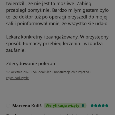
twierdzili, że nie jest to możliwe. Zabieg
przebiegł pomyślnie. Bardzo miłym gestem było
to, że doktor tuż po operacji przyszedł do mojej
sali i poinformował mnie, że wszystko się udało.
Lekarz konkretny i zaangażowany. W przystępny
sposób tłumaczy przebieg leczenia i wzbudza
zaufanie.
Zdecydowanie polecam.
17 kwietnia 2026
•
SK Ideal Skin
•
Konsultacja chirurgiczna
•
w opinii użytkownika Olga
zgłoś nadużycie
Marzena Kuliś
Weryfikacja wizyty
M