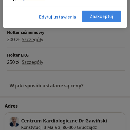
EKG - elektrokardiografia
150 zł
Szczegóły
Zaakceptuj
Edytuj ustawienia
Holter ciśnieniowy
200 zł
Szczegóły
Holter EKG
250 zł
Szczegóły
W jaki sposób ustalane są ceny?
Adres
Centrum Kardiologiczne Dr Gawiński
Konstytucji 3 Maja 3,
86-300
Grudziądz