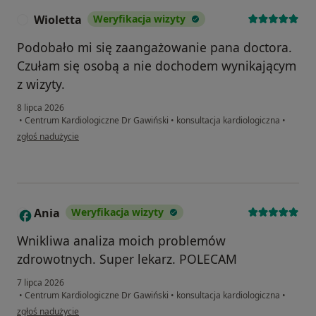
Wioletta
Weryfikacja wizyty
W
Podobało mi się zaangażowanie pana doctora.
Czułam się osobą a nie dochodem wynikającym
z wizyty.
8 lipca 2026
•
Centrum Kardiologiczne Dr Gawiński
•
konsultacja kardiologiczna
•
w opinii użytkownika Wioletta
zgłoś nadużycie
Ania
Weryfikacja wizyty
A
Wnikliwa analiza moich problemów
zdrowotnych. Super lekarz. POLECAM
7 lipca 2026
•
Centrum Kardiologiczne Dr Gawiński
•
konsultacja kardiologiczna
•
w opinii użytkownika Ania
zgłoś nadużycie