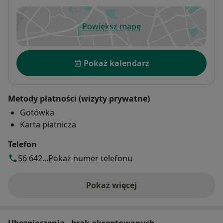
Powiększ mapę
otwiera się w nowej karcie
Dostępność
Pokaż kalendarz
Metody płatności (wizyty prywatne)
Gotówka
Karta płatnicza
Telefon
56 642...
Pokaż numer telefonu
Pokaż więcej
o adresie
Ubezpieczenia - brak akceptowanych