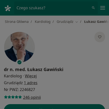
Me
Czego szukasz?
Strona Główna
Kardiolog
Grudziądz
Łukasz Gawińs
Zmień miasto
dr n. med.
Łukasz Gawiński
O specjalizacjach
Kardiolog
·
Więcej
Grudziądz
1 adres
Nr PWZ: 2246827
246 opinii