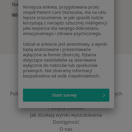
Niewydolność serca w Grudziądzu
Niniejsza ankieta, przygotowana przez
zespół Patient Care Doctoralia, ma na celu
Więcej (15)
lepsze zrozumienie, w jaki sposób ludzie
Więcej w kategorii: Najczęście leczone chorob
korzystają z narzędzi sztucznej inteligencji
jako wsparcia dla swojego dobrostanu
emocjonalnego i zdrowia psychicznego.
Udział w ankiecie jest anonimowy, a wyniki
będą analizowane i prezentowane
wyłącznie w formie zbiorczej. Pytania
dotyczące nastolatków są skierowane
Serwis
wyłącznie do rodziców lub opiekunów
prawnych. Nie zbieramy informacji
Regulamin
bezpośrednio od osób niepełnoletnich.
Polityka prywatności pacjentów
Polityka prywatności profesjonalistów
Polityka prywatności dla profesjonalistów, których
Start survey
dane pozyskaliśmy samodzielnie
Polityka cookies
Jak działają wyniki wyszukiwania
Dostępność
O nas