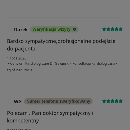
Darek
Weryfikacja wizyty
D
Bardzo sympatyczne,profesjonalne podejście
do pacjenta.
1 lipca 2026
•
Centrum Kardiologiczne Dr Gawiński
•
konsultacja kardiologiczna
•
w opinii użytkownika Darek
zgłoś nadużycie
WG
Numer telefonu zweryfikowany
W
Polecam . Pan doktor sympatyczny i
kompetentny .