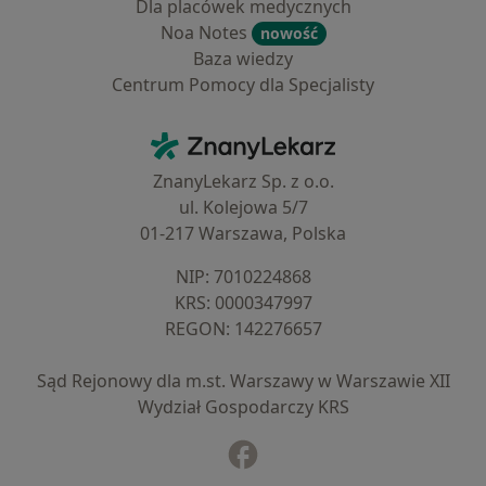
Dla placówek medycznych
Noa Notes
nowość
Baza wiedzy
Centrum Pomocy dla Specjalisty
Kontakt
ZnanyLekarz - Strona główna
ZnanyLekarz Sp. z o.o.
ul. Kolejowa 5/7
01-217 Warszawa, Polska
NIP: ⁠7010224868
KRS: ⁠0000347997
REGON: ⁠142276657
Sąd Rejonowy dla m.st. Warszawy w Warszawie XII
Wydział Gospodarczy KRS
Facebook
otwiera się w nowej karcie