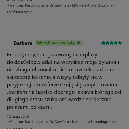
9 czerwca 2026
•
Centrum Kardiologiczne Dr Gawiński
•
EKG - elektrokardiografia
•
w opinii użytkownika WG
zgłoś nadużycie
Barbara
Weryfikacja wizyty
B
Empatyczny,zaangażowany i cierpliwy
doktor.Odpowiadał na wszystkie moje pytania i
nie zbagatelizował moich obaw.Lekarz dobrał
skuteczne leczenie,a wizyty odbyły się w
przyjaznej atmosferze.Czuję się zaopiekowana
,trafiłam na bardzo dobrego lekarza,którego od
długiego czasu szukałam.Bardzo serdecznie
polecam. polecam.
12 maja 2026
•
Centrum Kardiologiczne Dr Gawiński
•
konsultacja kardiologiczna
•
w opinii użytkownika Barbara
zgłoś nadużycie