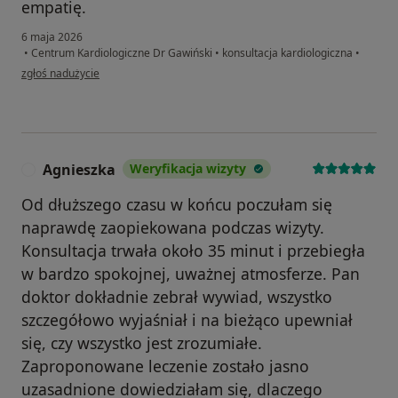
empatię.
6 maja 2026
•
Centrum Kardiologiczne Dr Gawiński
•
konsultacja kardiologiczna
•
w opinii użytkownika Joanna Ś.
zgłoś nadużycie
Agnieszka
Weryfikacja wizyty
A
Od dłuższego czasu w końcu poczułam się
naprawdę zaopiekowana podczas wizyty.
Konsultacja trwała około 35 minut i przebiegła
w bardzo spokojnej, uważnej atmosferze. Pan
doktor dokładnie zebrał wywiad, wszystko
szczegółowo wyjaśniał i na bieżąco upewniał
się, czy wszystko jest zrozumiałe.
Zaproponowane leczenie zostało jasno
uzasadnione dowiedziałam się, dlaczego