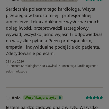
Serdecznie polecam tego kardiologa. Wizyta
przebiegła w bardzo miłej i profesjonalnej
atmosferze. Lekarz dokładnie wysłuchał moich
dolegliwości, przeprowadził szczegółowy
wywiad, wszystko jasno wyjaśnił i odpowiedział
na wszystkie pytania.Pełen profesjonalizm,
empatia i indywidualne podejście do pacjenta.
Zdecydowanie polecam.
28 lipca 2026
•
Centrum Kardiologiczne Dr Gawiński
•
konsultacja kardiologiczna
•
w opinii użytkownika M.S
zgłoś nadużycie
Ania
Weryfikacja wizyty
A
Jestem bardzo zadowolona z wizyty. Wszystko