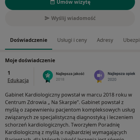
Umów wizytę
Wyślij wiadomość
Doświadczenie
Usługi i ceny
Adresy
Ubezpi
Moje doświadczenie
1
Edukacja
Gabinet Kardiologiczny powstał w marcu 2018 roku w
Centrum Zdrowia „ Na Skarpie”. Gabinet powstał z
myślą o zapewnieniu pacjentom kompleksowych usług
związanych ze specjalistyczną diagnostyką i leczeniem
schorzeń kardiologicznych. Tworzyłem Poradnię
Kardiologiczną z myślą o najbardziej wymagających
Pacjentach, dla których jakość leczenia jest równie