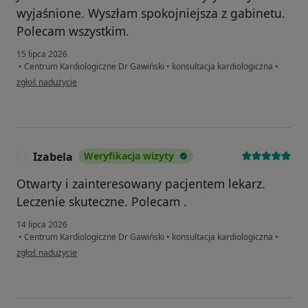
wyjaśnione. Wyszłam spokojniejsza z gabinetu.
Polecam wszystkim.
15 lipca 2026
•
Centrum Kardiologiczne Dr Gawiński
•
konsultacja kardiologiczna
•
w opinii użytkownika Ania
zgłoś nadużycie
Izabela
Weryfikacja wizyty
I
Otwarty i zainteresowany pacjentem lekarz.
Leczenie skuteczne. Polecam .
14 lipca 2026
•
Centrum Kardiologiczne Dr Gawiński
•
konsultacja kardiologiczna
•
w opinii użytkownika Izabela
zgłoś nadużycie