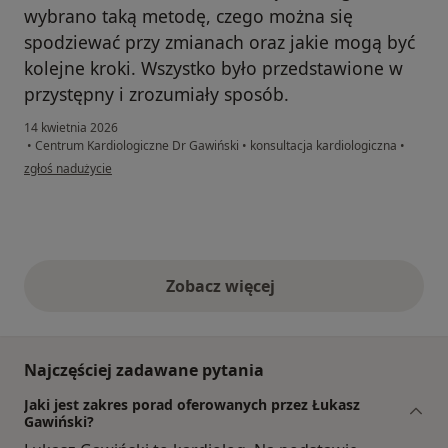
wybrano taką metodę, czego można się
spodziewać przy zmianach oraz jakie mogą być
kolejne kroki. Wszystko było przedstawione w
przystępny i zrozumiały sposób.
14 kwietnia 2026
•
Centrum Kardiologiczne Dr Gawiński
•
konsultacja kardiologiczna
•
w opinii użytkownika Agnieszka
zgłoś nadużycie
Zobacz więcej
opinie powyżej
Najczęściej zadawane pytania
Jaki jest zakres porad oferowanych przez Łukasz
Gawiński?