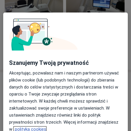
Zobacz galerię (8)
Pokaż więcej
o doświadczeniu
Szanujemy Twoją prywatność
Akceptując, pozwalasz nam i naszym partnerom używać
Usługi i ceny
plików cookie (lub podobnych technologii) do zbierania
danych do celów statystycznych i dostarczania treści w
Konsultacja kardiologiczna
oparciu o Twoje zwyczaje przeglądania stron
Umów wizytę
350 zł
Szczegóły
internetowych. W każdej chwili możesz sprawdzić i
zaktualizować swoje preferencje w ustawieniach. W
ustawieniach znajdziesz również linki do polityk
Próba wysiłkowa
Umów wizytę
prywatności stron trzecich. Więcej informacji znajdziesz
Od 250 zł
Szczegóły
w
polityka cookies