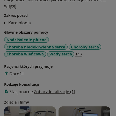
O mnie
istotna co atmosfera. Moja wiedza, doświadczenie a
więcej
przede wszystkim podmiotowe podejście do każdego
Zakres porad
Pacjenta stanowi bezcenną wartość, która daje mi
Kardiologia
radość i satysfakcję w mojej codziennej pracy, a moim
pacjentom gwarancję najwyższego poziomu
Główne obszary pomocy
świadczonych usług medycznych.
Nadciśnienie płucne
Choroba niedokrwienna serca
Choroby serca
a11y_sr_more_di
Choroba wieńcowa
Wady serca
+17
Pacjenci których przyjmuję
Dorośli
Rodzaje konsultacji
Stacjonarne
Zobacz lokalizacje (1)
Zdjęcia i filmy