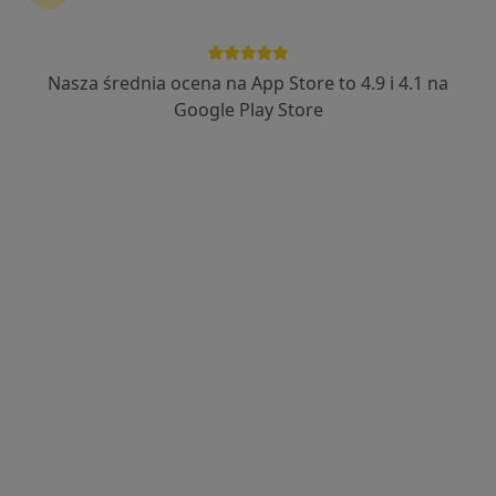
lek. Jakub Szost
·
Więcej
Kardiolog
Nasza średnia ocena na App Store to 4.9 i 4.1 na
113 opinii
Google Play Store
Mikołaja Reja 12, Sztum
•
Mapa
American Heart of Poland
Konsultacja kardiologiczna
200 zł
Specjalista nie oferuje umawiania online pod tym adresem.
Poproś o wizytę