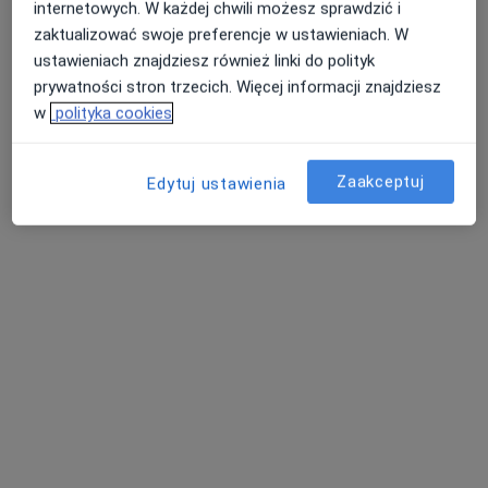
internetowych. W każdej chwili możesz sprawdzić i
zaktualizować swoje preferencje w ustawieniach. W
ustawieniach znajdziesz również linki do polityk
prywatności stron trzecich. Więcej informacji znajdziesz
Bezpieczne płatności
w
polityka cookies
dr n. med. Damian Kaufmann
·
Więcej
Kardiolog
Zaakceptuj
Edytuj ustawienia
89 opinii
Pomorska 1, Galeria Kociewska - poziom 2, Tczew
•
Mapa
Centrum Medyczne POLMED Oddział Tczew
Konsultacja kardiologiczna
300 zł
Specjalista nie oferuje umawiania online pod tym adresem.
Poproś o wizytę