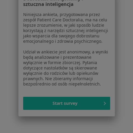
sztuczna inteligencja
Niniejsza ankieta, przygotowana przez
zespół Patient Care Doctoralia, ma na celu
Pelmed
lepsze zrozumienie, w jaki sposób ludzie
korzystają z narzędzi sztucznej inteligencji
·
Więcej
Kardiologia, Chirurgia, Stomatologia
jako wsparcia dla swojego dobrostanu
emocjonalnego i zdrowia psychicznego.
Wybickiego 14, Pelplin
•
Mapa
Udział w ankiecie jest anonimowy, a wyniki
Brak dostępnych specjalistów z wolnymi terminami w tym centrum medycznym.
będą analizowane i prezentowane
wyłącznie w formie zbiorczej. Pytania
Pokaż profil
dotyczące nastolatków są skierowane
wyłącznie do rodziców lub opiekunów
prawnych. Nie zbieramy informacji
bezpośrednio od osób niepełnoletnich.
Powiązane wyszukiwania
|
Oferty pracy - Kardiolog
W pobliżu Gniewu
Start survey
Kardiolodzy w Grudziądzu
Kardiolodzy w Starogardzie Gdańskim
Kardiolodzy w Tczewie