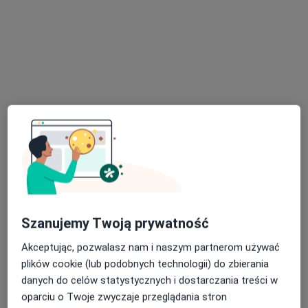
Bezpieczne płatności
dr n. med. Marcin Gawrysiak
Kardiolog
10 opinii
Pomorska 1, Galeria Kociewska - poziom 2, Tczew
•
Mapa
Centrum Medyczne POLMED Oddział Tczew
Konsultacja kardiologiczna
300 zł
Specjalista nie oferuje umawiania online pod tym adresem.
Poproś o wizytę
Szanujemy Twoją prywatność
Akceptując, pozwalasz nam i naszym partnerom używać
plików cookie (lub podobnych technologii) do zbierania
danych do celów statystycznych i dostarczania treści w
oparciu o Twoje zwyczaje przeglądania stron