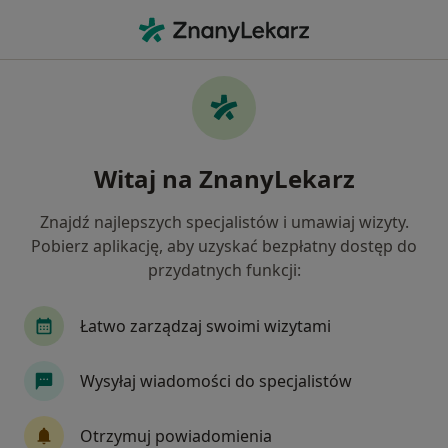
Me
Kardiolog • Gniew, pomorskie
Filtry
Ubezpieczenie
Mapa
Polecani kardiolodzy w Gniewie
Witaj na ZnanyLekarz
Jak działają wyniki wyszukiwania
Znajdź najlepszych specjalistów i umawiaj wizyty.
Pobierz aplikację, aby uzyskać bezpłatny dostęp do
Wybierz swoje ubezpieczenie
przydatnych funkcji:
Łatwo zarządzaj swoimi wizytami
Wysyłaj wiadomości do specjalistów
Otrzymuj powiadomienia