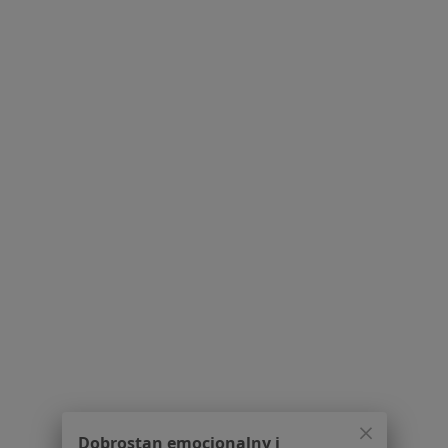
Szpital Specjalistyczny
·
Więcej
Kardiologia, Chirurgia, Pulmonologia
3 opinie
Sztum,Chełmińska 11, Sztum
•
Mapa
Brak dostępnych specjalistów z wolnymi terminami w tym centrum medycznym.
Pokaż profil
Dobrostan emocjonalny i