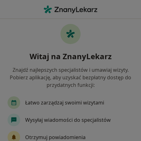
Me
Choroba Niedokrwienna Serca • Grudziądz, kujawsko-pomorskie
Filtry
• 1
Ubezpieczenie
Map
Choroba niedokrwienna serca specjaliści w
Witaj na ZnanyLekarz
Grudziądzu
Jak działają wyniki wyszukiwania
Znajdź najlepszych specjalistów i umawiaj wizyty.
Pobierz aplikację, aby uzyskać bezpłatny dostęp do
przydatnych funkcji:
Jakiego specjalisty szukasz?
Kardiolog
Dietetyk
Neurolog
Psychia
Łatwo zarządzaj swoimi wizytami
Wysyłaj wiadomości do specjalistów
Otrzymuj powiadomienia