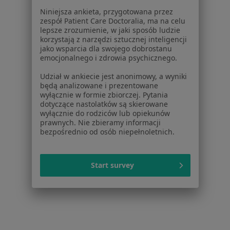
Niniejsza ankieta, przygotowana przez
zespół Patient Care Doctoralia, ma na celu
lepsze zrozumienie, w jaki sposób ludzie
korzystają z narzędzi sztucznej inteligencji
jako wsparcia dla swojego dobrostanu
emocjonalnego i zdrowia psychicznego.
Serwis
Udział w ankiecie jest anonimowy, a wyniki
Regulamin
będą analizowane i prezentowane
wyłącznie w formie zbiorczej. Pytania
Polityka prywatności pacjentów
dotyczące nastolatków są skierowane
Polityka prywatności profesjonalistów
wyłącznie do rodziców lub opiekunów
Polityka prywatności dla profesjonalistów, których
prawnych. Nie zbieramy informacji
bezpośrednio od osób niepełnoletnich.
dane pozyskaliśmy samodzielnie
Polityka cookies
Jak działają wyniki wyszukiwania
Start survey
Dostępność
O nas
Praca
Rekrutujemy!
Partnerzy
Centrum prasowe