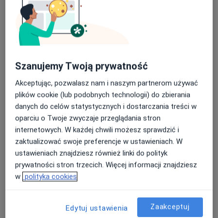
Szanujemy Twoją prywatność
Akceptując, pozwalasz nam i naszym partnerom używać
Bezpieczne płatności
plików cookie (lub podobnych technologii) do zbierania
Centrum Terapii ALMA
danych do celów statystycznych i dostarczania treści w
·
Więcej
Psychoterapia, Psychiatria, Psychologia
oparciu o Twoje zwyczaje przeglądania stron
4353 opinie
internetowych. W każdej chwili możesz sprawdzić i
zaktualizować swoje preferencje w ustawieniach. W
Ignacego Paderewskiego 135, Grudziądz
•
Mapa
ustawieniach znajdziesz również linki do polityk
Konsultacja dietetyczna dzieci
200 zł
prywatności stron trzecich. Więcej informacji znajdziesz
Pokaż więcej usług
w
polityka cookies
Zaakceptuj
Edytuj ustawienia
mgr Agata Skoroch
mgr Agata Grzona
mgr Izabela Czaja