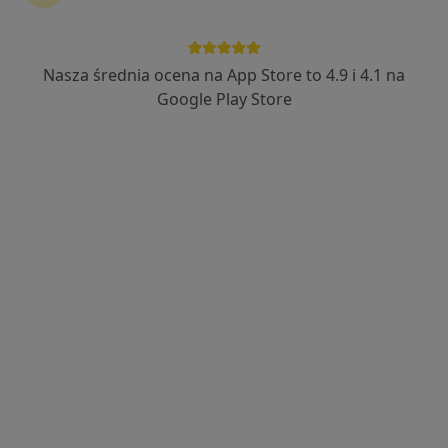
Nasza średnia ocena na App Store to 4.9 i 4.1 na
Google Play Store
Bezpieczne płatności
lek. Mirosław Jarzembski
·
Więcej
Pediatra, Kardiolog dziecięcy
20 opinii
Adres 1
Adres 2
Laskowicka 2-4, Grudziądz
•
Mapa
Radtke Clinic Centrum Medyczne
Konsultacja kardiologa dziecięcego
450 zł
Specjalista nie oferuje umawiania online pod tym adresem.
Poproś o wizytę