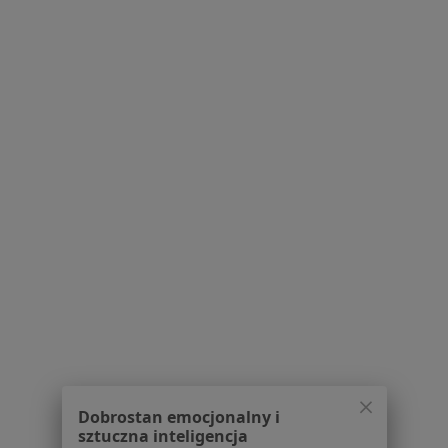
Choroba niedokrwienna serca w Brodnicy
Choroba niedokrwienna serca w Kwidzynie
Choroba niedokrwienna serca w Sztumie
Schorzenia w Grudziądzu
Cukrzyca w Grudziądzu
Zaburzenia miesiączkowania w Grudziądzu
Wymioty w Grudziądzu
Zaburzenia odżywiania w Grudziądzu
Celiakia w Grudziądzu
Więcej (14)
Więcej w kategorii: Schorzenia w Grudziądzu
Dobrostan emocjonalny i
Choroba Niedokrwienna Serca Specjaliści W Grudziądzu
sztuczna inteligencja