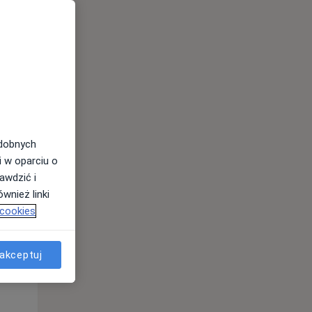
odobnych
i w oparciu o
awdzić i
Śr,
Czw,
Pt,
wnież linki
12 Sie
13 Sie
14 Sie
 cookies
akceptuj