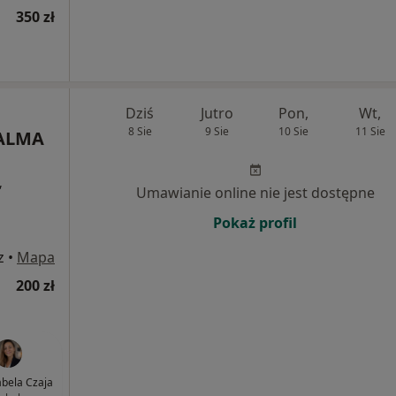
350 zł
Dziś
Jutro
Pon,
Wt,
8 Sie
9 Sie
10 Sie
11 Sie
 ALMA
,
Umawianie online nie jest dostępne
Pokaż profil
z
•
Mapa
200 zł
abela Czaja