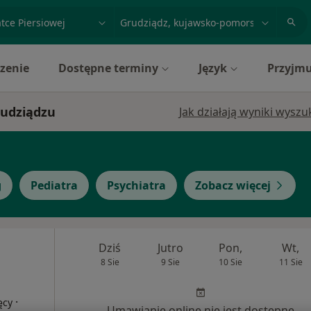
acja, badanie lub nazwisko
miasto lub dzielnica
zenie
Dostępne terminy
Język
Przyjmu
Grudziądzu
Jak działają wyniki wysz
g
Pediatra
Psychiatra
Zobacz więcej
Dziś
Jutro
Pon,
Wt,
8 Sie
9 Sie
10 Sie
11 Sie
·
ęcy
Umawianie online nie jest dostępne