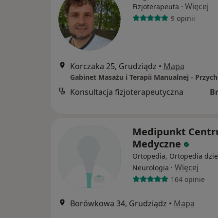
·
Więcej
Fizjoterapeuta
9 opinii
Korczaka 25, Grudziądz
•
Mapa
Konsultacja fizjoterapeutyczna
B
Medipunkt Cent
Medyczne
Ortopedia, Ortopedia dzie
·
Więcej
Neurologia
164 opinie
Borówkowa 34, Grudziądz
•
Mapa