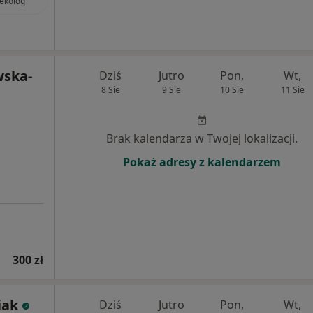
ekolog
wska-
Dziś
Jutro
Pon,
Wt,
8 Sie
9 Sie
10 Sie
11 Sie
Brak kalendarza w Twojej lokalizacji.
Pokaż adresy z kalendarzem
300 zł
iak
Dziś
Jutro
Pon,
Wt,