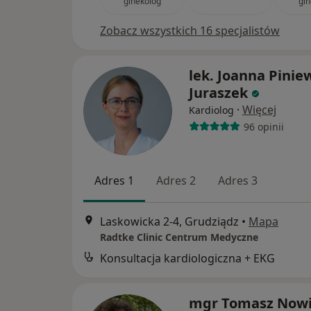
ginekolog
gin
Zobacz wszystkich 16 specjalistów
lek. Joanna Pinie
Juraszek
·
Więcej
Kardiolog
96 opinii
Adres 1
Adres 2
Adres 3
Laskowicka 2-4, Grudziądz
•
Mapa
Radtke Clinic Centrum Medyczne
Konsultacja kardiologiczna + EKG
mgr Tomasz Now