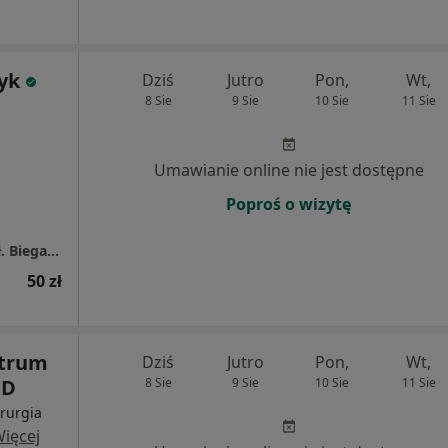
yk
Dziś
Jutro
Pon,
Wt,
8 Sie
9 Sie
10 Sie
11 Sie
Umawianie online nie jest dostępne
Poproś o wizytę
Regionalny Szpital Specjalistyczny im. dr. Wł. Biegańskiego
50 zł
ntrum
Dziś
Jutro
Pon,
Wt,
ED
8 Sie
9 Sie
10 Sie
11 Sie
rurgia
ięcej