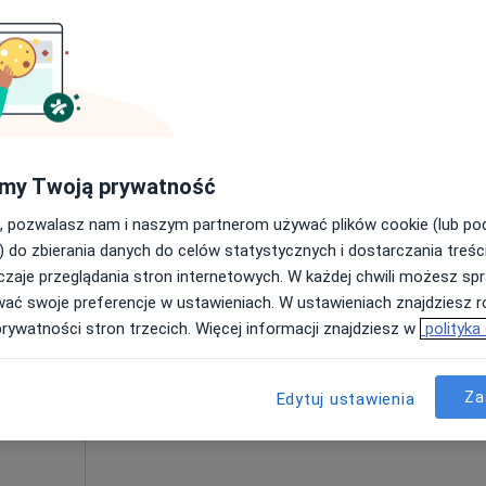
Poproś o wizytę
my Twoją prywatność
450 zł
, pozwalasz nam i naszym partnerom używać plików cookie (lub p
) do zbierania danych do celów statystycznych i dostarczania treśc
zaje przeglądania stron internetowych. W każdej chwili możesz spr
Dziś
Jutro
Pon,
Wt,
wać swoje preferencje w ustawieniach. W ustawieniach znajdziesz ró
8 Sie
9 Sie
10 Sie
11 Sie
prywatności stron trzecich. Więcej informacji znajdziesz w
polityka
Umawianie online nie jest dostępne
Za
Edytuj ustawienia
Poproś o wizytę