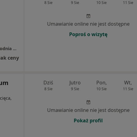
8 Sie
9 Sie
10 Sie
11 Sie
Umawianie online nie jest dostępne
Poproś o wizytę
Gabinet Masażu i Terapii Manualnej - Przychodnia na Strzemięcinie
rak ceny
rum
Dziś
Jutro
Pon,
Wt,
8 Sie
9 Sie
10 Sie
11 Sie
cięca,
Umawianie online nie jest dostępne
Pokaż profil