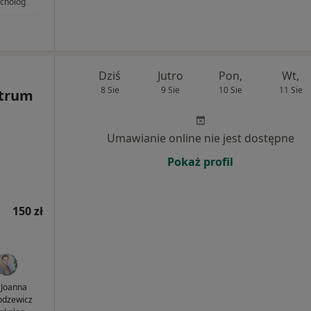
cholog
Dziś
Jutro
Pon,
Wt,
8 Sie
9 Sie
10 Sie
11 Sie
ntrum
Umawianie online nie jest dostępne
Pokaż profil
150 zł
. Joanna
dzewicz