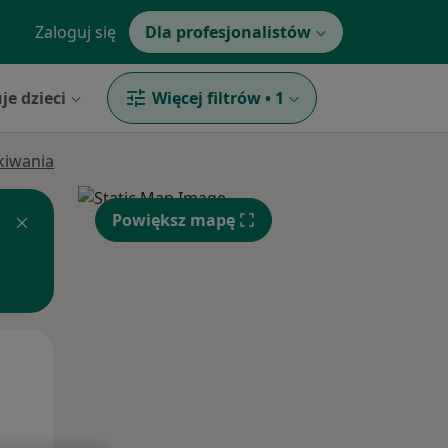
Zaloguj się
Dla profesjonalistów
je dzieci
Więcej filtrów
•
1
ukiwania
Powiększ mapę
Śr,
Czw,
Pt,
12 Sie
13 Sie
14 Sie