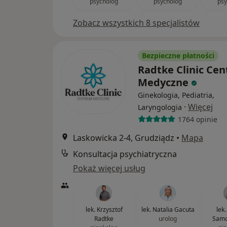
psycholog
psycholog
psy
Zobacz wszystkich 8 specjalistów
Bezpieczne płatności
Radtke Clinic Ce
Medyczne
Ginekologia, Pediatria,
·
Więcej
Laryngologia
1764 opinie
Laskowicka 2-4, Grudziądz
•
Mapa
Konsultacja psychiatryczna
Pokaż więcej usług
lek. Krzysztof
lek. Natalia Gacuta
lek
Radtke
urolog
Samo