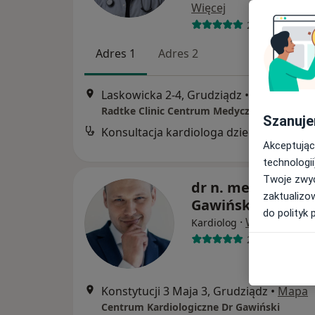
Więcej
20 opinii
Adres 1
Adres 2
Laskowicka 2-4, Grudziądz
•
Mapa
Radtke Clinic Centrum Medyczne
Szanuje
Konsultacja kardiologa dziecięcego
Akceptując
technologii
Twoje zwyc
dr n. med. Łukasz
zaktualizo
Gawiński
do polityk 
·
Więcej
Kardiolog
246 opinii
Konstytucji 3 Maja 3, Grudziądz
•
Mapa
Centrum Kardiologiczne Dr Gawiński