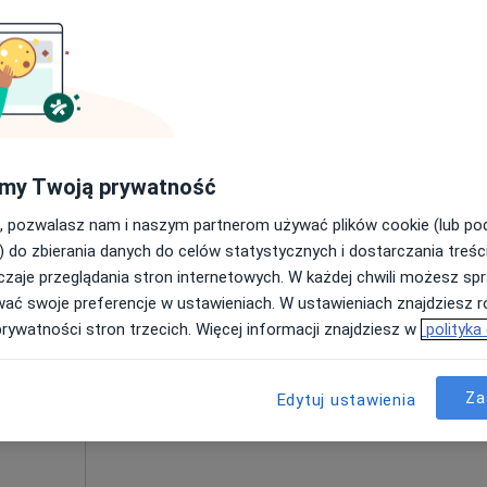
Poproś o wizytę
my Twoją prywatność
450 zł
, pozwalasz nam i naszym partnerom używać plików cookie (lub p
) do zbierania danych do celów statystycznych i dostarczania treśc
zaje przeglądania stron internetowych. W każdej chwili możesz spr
Dziś
Jutro
Ndz,
Pon,
wać swoje preferencje w ustawieniach. W ustawieniach znajdziesz ró
7 Sie
8 Sie
9 Sie
10 Sie
prywatności stron trzecich. Więcej informacji znajdziesz w
polityka
Umawianie online nie jest dostępne
Za
Edytuj ustawienia
Poproś o wizytę