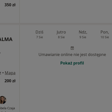
350 zł
Dziś
Jutro
Ndz,
Pon,
7 Sie
8 Sie
9 Sie
10 Sie
 ALMA
,
Umawianie online nie jest dostępne
Pokaż profil
z
•
Mapa
200 zł
abela Czaja