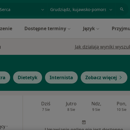
acja, badanie lub nazwisko
miasto lub dzielnica
zenie
Dostępne terminy
Język
Przyjmu
u
Jak działają wyniki wysz
tra
Dietetyk
Internista
Zobacz więcej
Dziś
Jutro
Ndz,
Pon,
7 Sie
8 Sie
9 Sie
10 Sie
·
ęcy
Umawianie online nie jest dostępne