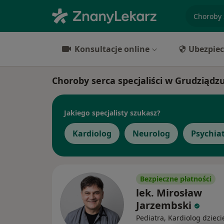
specjaliz
Konsultacje online
Ubezpiec
Choroby serca specjaliści w Grudziądz
Jakiego specjalisty szukasz?
Kardiolog
Neurolog
Psychia
Bezpieczne płatności
lek. Mirosław
Jarzembski
Pediatra, Kardiolog dzieci