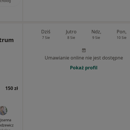
cholog
Dziś
Jutro
Ndz,
Pon,
7 Sie
8 Sie
9 Sie
10 Sie
ntrum
Umawianie online nie jest dostępne
Pokaż profil
150 zł
. Joanna
dzewicz