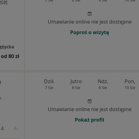
7 Sie
8 Sie
9 Sie
10 Sie
cej
Umawianie online nie jest dostępne
Poproś o wizytę
Tężycka
od 80 zł
a
Dziś
Jutro
Ndz,
Pon,
7 Sie
8 Sie
9 Sie
10 Sie
,
Umawianie online nie jest dostępne
Pokaż profil
 4
Adres 5
Adres 6
Adres 7