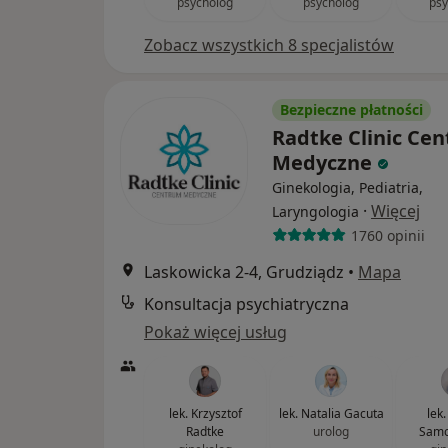
psycholog
psycholog
psy
Zobacz wszystkich 8 specjalistów
Bezpieczne płatności
Radtke Clinic Ce
Medyczne
Ginekologia, Pediatria,
·
Więcej
Laryngologia
1760 opinii
Laskowicka 2-4, Grudziądz
•
Mapa
Konsultacja psychiatryczna
Pokaż więcej usług
lek. Krzysztof
lek. Natalia Gacuta
lek
Radtke
urolog
Samo