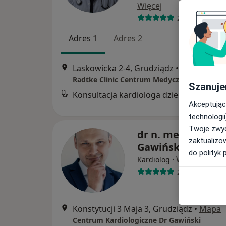
Więcej
20 opinii
Adres 1
Adres 2
Laskowicka 2-4, Grudziądz
•
Mapa
Radtke Clinic Centrum Medyczne
Szanuje
Konsultacja kardiologa dziecięcego
Akceptując
technologii
Twoje zwyc
dr n. med. Łukasz
zaktualizo
Gawiński
do polityk 
·
Więcej
Kardiolog
246 opinii
Konstytucji 3 Maja 3, Grudziądz
•
Mapa
Centrum Kardiologiczne Dr Gawiński