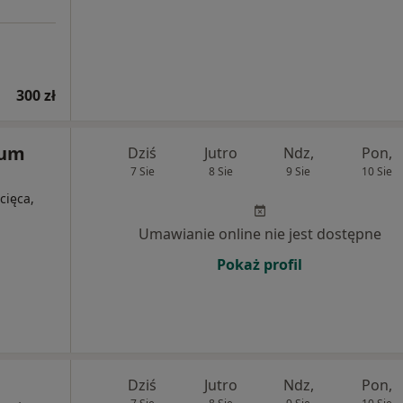
300 zł
rum
Dziś
Jutro
Ndz,
Pon,
7 Sie
8 Sie
9 Sie
10 Sie
cięca,
Umawianie online nie jest dostępne
Pokaż profil
Dziś
Jutro
Ndz,
Pon,