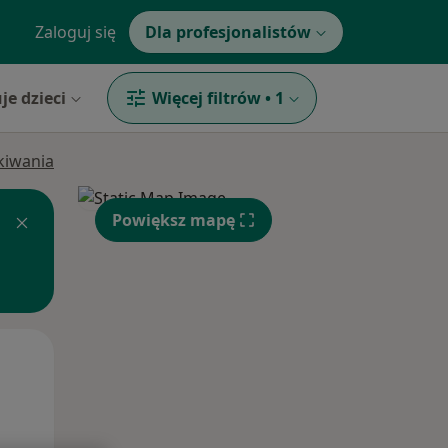
Zaloguj się
Dla profesjonalistów
je dzieci
Więcej filtrów
•
1
ukiwania
Powiększ mapę
Wt,
Śr,
Czw,
11 Sie
12 Sie
13 Sie