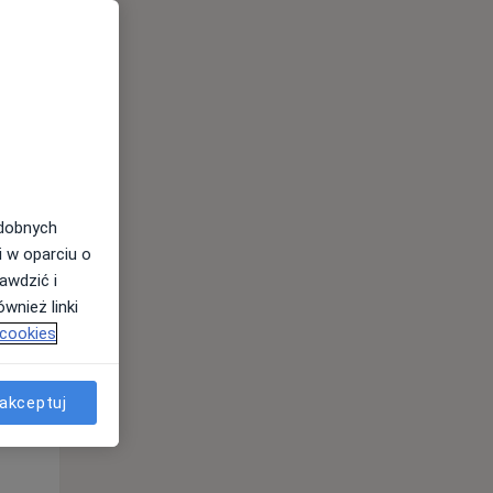
odobnych
i w oparciu o
awdzić i
Wt,
Śr,
Czw,
wnież linki
11 Sie
12 Sie
13 Sie
 cookies
akceptuj