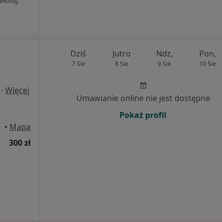
ekolog
Dziś
Jutro
Ndz,
Pon,
7 Sie
8 Sie
9 Sie
10 Sie
·
Więcej
Umawianie online nie jest dostępne
Pokaż profil
•
Mapa
300 zł