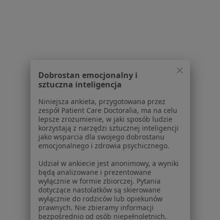
Dla placówek medycznych
Noa Notes
nowość
Baza wiedzy
Centrum Pomocy dla Specjalisty
Kontakt
ZnanyLekarz - Strona główna
Dobrostan emocjonalny i
ZnanyLekarz Sp. z o.o.
sztuczna inteligencja
ul. Kolejowa 5/7
Niniejsza ankieta, przygotowana przez
01-217 Warszawa, Polska
zespół Patient Care Doctoralia, ma na celu
lepsze zrozumienie, w jaki sposób ludzie
NIP: ⁠7010224868
korzystają z narzędzi sztucznej inteligencji
jako wsparcia dla swojego dobrostanu
KRS: ⁠0000347997
emocjonalnego i zdrowia psychicznego.
REGON: ⁠142276657
Udział w ankiecie jest anonimowy, a wyniki
będą analizowane i prezentowane
Sąd Rejonowy dla m.st. Warszawy w Warszawie XII
wyłącznie w formie zbiorczej. Pytania
Wydział Gospodarczy KRS
dotyczące nastolatków są skierowane
wyłącznie do rodziców lub opiekunów
Facebook
otwiera się w nowej karcie
prawnych. Nie zbieramy informacji
bezpośrednio od osób niepełnoletnich.