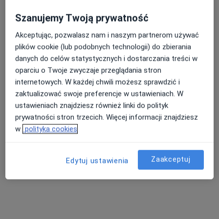
Szanujemy Twoją prywatność
Akceptując, pozwalasz nam i naszym partnerom używać
Nasza średnia ocena na App Store to 4.9 i 4.1 na
plików cookie (lub podobnych technologii) do zbierania
Google Play Store
danych do celów statystycznych i dostarczania treści w
oparciu o Twoje zwyczaje przeglądania stron
internetowych. W każdej chwili możesz sprawdzić i
zaktualizować swoje preferencje w ustawieniach. W
ustawieniach znajdziesz również linki do polityk
prywatności stron trzecich. Więcej informacji znajdziesz
w
polityka cookies
Zaakceptuj
Edytuj ustawienia
Nie znaleźliśmy specjalistów spełniających
podane kryteria