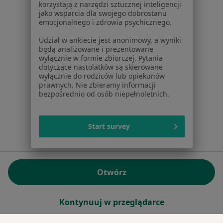
korzystają z narzędzi sztucznej inteligencji
REGON: ⁠142276657
jako wsparcia dla swojego dobrostanu
emocjonalnego i zdrowia psychicznego.
Sąd Rejonowy dla m.st. Warszawy w Warszawie XII
Udział w ankiecie jest anonimowy, a wyniki
Wydział Gospodarczy KRS
będą analizowane i prezentowane
wyłącznie w formie zbiorczej. Pytania
Facebook
otwiera się w nowej karcie
dotyczące nastolatków są skierowane
wyłącznie do rodziców lub opiekunów
prawnych. Nie zbieramy informacji
bezpośrednio od osób niepełnoletnich.
otwiera się w nowej karcie
otwiera się w nowej karcie
otwiera się w nowej karcie
otwiera się w nowej karci
otwiera się
otwi
Polska
,
Türkiye
,
España
,
Italia
,
Deutschland
,
Česko
,
otwiera się w nowej karcie
otwiera się w nowej karcie
otwiera się w nowej karcie
otwiera się w nowej kar
otwiera się 
otwier
Portugal
,
México
,
Chile
,
Brasil
,
Argentina
,
Perú
,
Start survey
otwiera się w nowej karc
Colombia
Płatności kartą
ROZPORZĄDZENIE (UE) 2022/2065 (DSA) art. 24:
Otwórz
15.395.179 użytkowników/miesiąc - Czerwiec 2026
www.znanylekarz.pl © 2026 - Znajdź lekarza i umów
Kontynuuj w przeglądarce
wizytę