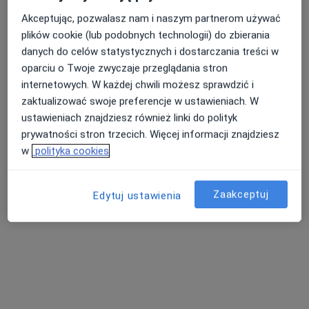
Akceptując, pozwalasz nam i naszym partnerom używać
plików cookie (lub podobnych technologii) do zbierania
Nasza średnia ocena na App Store to 4.9 i 4.1 na
danych do celów statystycznych i dostarczania treści w
Nie znaleźliśmy specjalistów spełniających
Google Play Store
oparciu o Twoje zwyczaje przeglądania stron
podane kryteria
internetowych. W każdej chwili możesz sprawdzić i
zaktualizować swoje preferencje w ustawieniach. W
Rozważ usunięcie niektórych filtrów:
ustawieniach znajdziesz również linki do polityk
prywatności stron trzecich. Więcej informacji znajdziesz
Ubezpieczenia
w
polityka cookies
Zaakceptuj
Edytuj ustawienia
Serwis
Regulamin
Polityka prywatności pacjentów