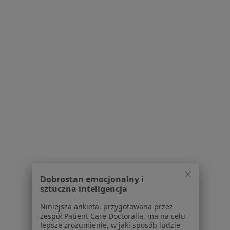
Aplikacje mobilne
Blog dla pacjentów
Dla profesjonalistów
Cennik
Dla lekarzy
Dla placówek medycznych
Noa Notes
nowość
Baza wiedzy
Centrum Pomocy dla Specjalisty
Kontakt
ZnanyLekarz - Strona główna
ZnanyLekarz Sp. z o.o.
ul. Kolejowa 5/7
Dobrostan emocjonalny i
sztuczna inteligencja
01-217 Warszawa, Polska
Niniejsza ankieta, przygotowana przez
NIP: ⁠7010224868
zespół Patient Care Doctoralia, ma na celu
KRS: ⁠0000347997
lepsze zrozumienie, w jaki sposób ludzie