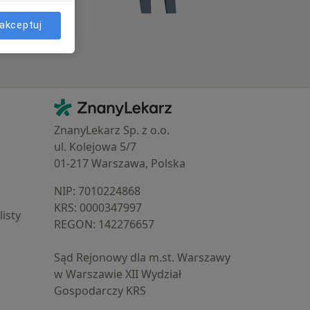
akceptuj
Kontakt
ZnanyLekarz - Strona główna
ZnanyLekarz Sp. z o.o.
ul. Kolejowa 5/7
01-217 Warszawa, Polska
NIP: ⁠7010224868
KRS: ⁠0000347997
isty
REGON: ⁠142276657
Sąd Rejonowy dla m.st. Warszawy
w Warszawie XII Wydział
Gospodarczy KRS