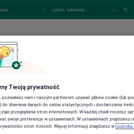
acja, badanie lub nazwisko
miasto lub dzielnica
 spełniających podane kryteria
my Twoją prywatność
, pozwalasz nam i naszym partnerom używać plików cookie (lub p
) do zbierania danych do celów statystycznych i dostarczania treśc
zaje przeglądania stron internetowych. W każdej chwili możesz spr
wać swoje preferencje w ustawieniach. W ustawieniach znajdziesz ró
prywatności stron trzecich. Więcej informacji znajdziesz w
polityka