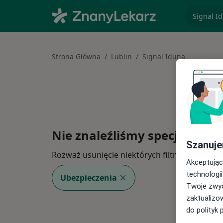
specjaliz
Strona Główna
Lublin
Signal Iduna
Nie znaleźliśmy specjalistów
Szanuje
Rozważ usunięcie niektórych filtrów:
Akceptując
technologii
Ubezpieczenia
Twoje zwyc
zaktualizo
do polityk 