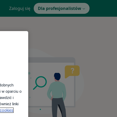
Zaloguj się
Dla profesjonalistów
odobnych
i w oparciu o
awdzić i
wnież linki
 cookies