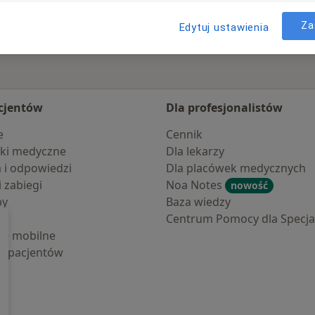
Za
Edytuj ustawienia
cjentów
Dla profesjonalistów
e
Cennik
ki medyczne
Dla lekarzy
a i odpowiedzi
Dla placówek medycznych
i zabiegi
Noa Notes
nowość
by
Baza wiedzy
Centrum Pomocy dla Specjal
cje mobilne
la pacjentów