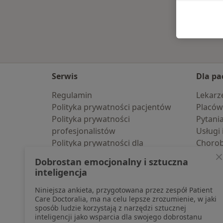
Serwis
Dla pa
Regulamin
Lekarz
Polityka prywatności pacjentów
Placów
Polityka prywatności
Pytani
profesjonalistów
Usługi 
Polityka prywatności dla
Choro
profesjonalistów, których dane
Pomoc
Dobrostan emocjonalny i sztuczna
pozyskaliśmy samodzielnie
Aplika
inteligencja
Polityka cookies
Blog d
Niniejsza ankieta, przygotowana przez zespół Patient
Jak działają wyniki wyszukiwania
Care Doctoralia, ma na celu lepsze zrozumienie, w jaki
Dostępność
sposób ludzie korzystają z narzędzi sztucznej
O nas
inteligencji jako wsparcia dla swojego dobrostanu