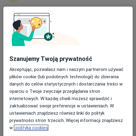
Nasza średnia ocena na App Store to 4.9 i 4.1 na
Centrum Medyczne LUX MED - Łódź, ul.
Google Play Store
Dowborczyków 30/34
·
Więcej
Interna, Pediatria, Medycyna rodzinna
525 opinii
Szanujemy Twoją prywatność
ul. Dowborczyków 30/34, Łódź
•
Mapa
Akceptując, pozwalasz nam i naszym partnerom używać
Konsultacja dietetyczna dzieci (kolejna wizyta)
od 219 zł
plików cookie (lub podobnych technologii) do zbierania
Pokaż więcej usług
danych do celów statystycznych i dostarczania treści w
oparciu o Twoje zwyczaje przeglądania stron
internetowych. W każdej chwili możesz sprawdzić i
zaktualizować swoje preferencje w ustawieniach. W
dr n. med. Marlena
dr n. med. Barbara
dr n. med. Anna
Chmielnicka
Włodarczyk
Cyniak-Magierska
ustawieniach znajdziesz również linki do polityk
dermatolog
gastrolog
endokrynolog
prywatności stron trzecich. Więcej informacji znajdziesz
w
polityka cookies
Zobacz wszystkich 13 specjalistów