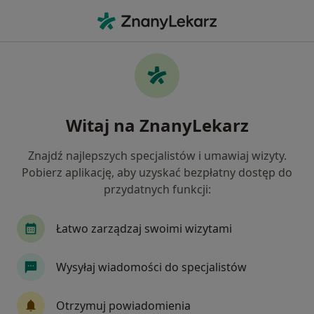
Me
Lux Med • Łódź, łódzkie
Filtry
Ubezpieczenie:
LUX MED
LUX MED, Łódź - Sprawdź opinie i umów
Witaj na ZnanyLekarz
wizytę online
Jak działają wyniki wyszukiwania
Znajdź najlepszych specjalistów i umawiaj wizyty.
Pobierz aplikację, aby uzyskać bezpłatny dostęp do
przydatnych funkcji:
Jakiego specjalisty szukasz?
Chirurg
Ginekolog
Internista
Lekarz
Łatwo zarządzaj swoimi wizytami
Wysyłaj wiadomości do specjalistów
Otrzymuj powiadomienia