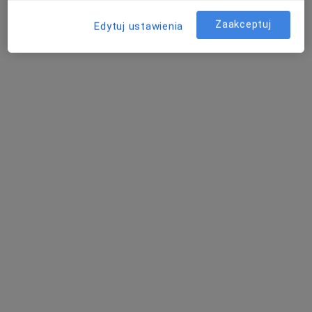
Brak dostępnych specjalistów z wolnymi terminami w tym centrum medycznym.
Zaakceptuj
Edytuj ustawienia
Pokaż profil
Centrum Medyczne LUX MED - Łódź, ul.
Milionowa 2G
·
Więcej
Interna, Ginekologia, Chirurgia
620 opinii
ul. Milionowa 2G, Łódź
•
Mapa
Konsultacja fizjoterapeutyczna
od 118 zł