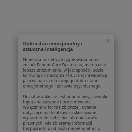
Aplikacje mobilne
Blog dla pacjentów
Dla profesjonalistów
Cennik
Dla lekarzy
Dobrostan emocjonalny i
Dla placówek medycznych
sztuczna inteligencja
Noa Notes
nowość
Niniejsza ankieta, przygotowana przez
Baza wiedzy
zespół Patient Care Doctoralia, ma na celu
Centrum Pomocy dla Specjalisty
lepsze zrozumienie, w jaki sposób ludzie
korzystają z narzędzi sztucznej inteligencji
Kontakt
jako wsparcia dla swojego dobrostanu
ZnanyLekarz - Strona główna
emocjonalnego i zdrowia psychicznego.
ZnanyLekarz Sp. z o.o.
Udział w ankiecie jest anonimowy, a wyniki
będą analizowane i prezentowane
ul. Kolejowa 5/7
wyłącznie w formie zbiorczej. Pytania
01-217 Warszawa, Polska
dotyczące nastolatków są skierowane
wyłącznie do rodziców lub opiekunów
NIP: ⁠7010224868
prawnych. Nie zbieramy informacji
KRS: ⁠0000347997
bezpośrednio od osób niepełnoletnich.