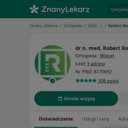
specjaliz
Strona Główna
Ortopeda
Łódź
Robert Ro
Zmień miasto
dr n. med.
Robert Ro
O spec
Ortopeda
·
Więcej
Łódź
3 adresy
Nr PWZ: 8170692
308 opinii
Umów wizytę
Doświadczenie
Usługi i ceny
Adr