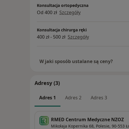
Konsultacja ortopedyczna
zastarzałych uszkodzeń ścięgien zginaczy 
Od 400 zł
Szczegóły
rekonstrukcji nerwów kończyny górnej oraz wycięcia ganglionów i guzów tkanek
miękkich ręki.
Konsultacja chirurga ręki
400 zł - 500 zł
Szczegóły
W jaki sposób ustalane są ceny?
Adresy (3)
Adres 1
Adres 2
Adres 3
RMED Centrum Medyczne NZOZ
Mikołaja Kopernika 68,
Polesie
, 90-553
Ł