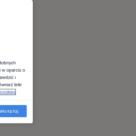
odobnych
i w oparciu o
awdzić i
wnież linki
 cookies
akceptuj
s