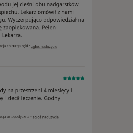
wodu jej cieśni obu nadgarstków.
śpiechu. Lekarz omówił z nami
egu. Wyczerpująco odpowiedział na
ię zaopiekowana. Pełen
 Lekarza.
w opinii użytkownika Anna
cja chirurga ręki
•
zgłoś nadużycie
y na przestrzeni 4 miesięcy i
 i zlecił leczenie. Godny
w opinii użytkownika Ola
acja ortopedyczna
•
zgłoś nadużycie