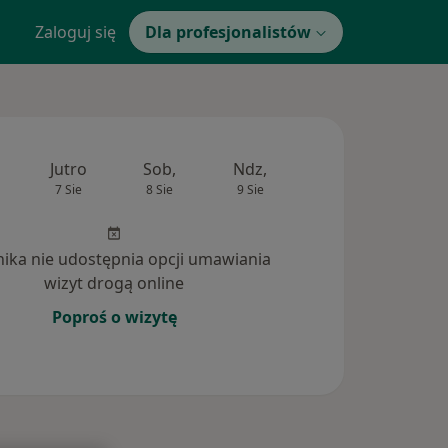
Zaloguj się
Dla profesjonalistów
Jutro
Sob,
Ndz,
Pon,
Wt,
7 Sie
8 Sie
9 Sie
10 Sie
11 Si
inika nie udostępnia opcji umawiania
wizyt drogą online
Poproś o wizytę