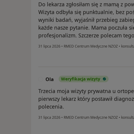
Do lekarza zgłosiłam się z mamą z po
Wizyta odbyła się punktualnie, bez po
wyniki badań, wyjaśnił przebieg zabi
każde nasze pytanie. Mama poczuła s
profesjonalizm. Szczerze polecam tego
31 lipca 2026
•
RMED Centrum Medyczne NZOZ
•
konsulta
Ola
Weryfikacja wizyty
O
Trzecia moja wizyty prywatna u ortoped
pierwszy lekarz który postawił diagnozę
polecenia.
31 lipca 2026
•
RMED Centrum Medyczne NZOZ
•
konsult