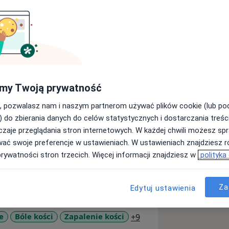
W KALENDARZU WIZYT DO
my Twoją prywatność
um Medyczne
wie, dr n.med. Robert Rokicki jest
, pozwalasz nam i naszym partnerom używać plików cookie (lub p
j. Dyplom, tytuł oraz uprawnienia
) do zbierania danych do celów statystycznych i dostarczania treśc
zymał w 1988 roku. W 1997 roku po
zaje przeglądania stron internetowych. W każdej chwili możesz spr
ząd Wojskowej Służby Zdrowia - MON)
wać swoje preferencje w ustawieniach. W ustawieniach znajdziesz ró
sie ortopedii i traumatologii. Trzy lata
prywatności stron trzecich. Więcej informacji znajdziesz w
polityka
 łodzi obronił pracę dyplomową oraz
u
Za
Edytuj ustawienia
pedii, najbardziej interesują go
zawodowe w tym zakresie zdobył m.in.
a11y_sr_more_disease
e
Bóle kości
Zapalenie kości
+9
Chirurgii Ręki Uniwersyteckiego