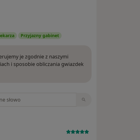
ekarza
Przyjazny gabinet
rujemy je zgodnie z naszymi
iach i sposobie obliczania gwiazdek
ięcej o opiniach
niach