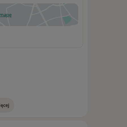
 mapę
wiera się w nowej karcie
ęcej
adresie