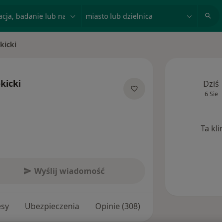
acja, badanie lub nazwisko
miasto lub dzielnica
kicki
kicki
Dziś
6 Sie
jalizacjach
Ta kl
Wyślij wiadomość
esy
Ubezpieczenia
Opinie (308)