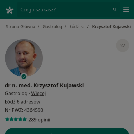
Me
Czego szukasz?
Strona Główna
Gastrolog
Łódź
Krzysztof Kujawski
Zmień miasto
dr n. med.
Krzysztof Kujawski
O specjalizacjach
Gastrolog
·
Więcej
Łódź
6 adresów
Nr PWZ: 4364590
289 opinii