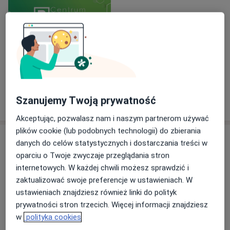
Panendoskopii (gastroskopia diagnostyczna i
zabiegowa),
Kolonoskopii (kolonoskopia diagnostyczna i
zabiegowa),
ECPW(zabiegi endoskopowe na drogach żółciowych i
Zobacz galerię (1)
trzustkowych).
Pokaż więcej
Szanujemy Twoją prywatność
o doświadczeniu
Uczestnik wielu kursów i szkoleń krajowych i
Akceptując, pozwalasz nam i naszym partnerom używać
zagranicznych z zakresu endoskopii przewodu
plików cookie (lub podobnych technologii) do zbierania
Usługi i ceny
pokarmowego. Członek Polskiego Towarzystwa
danych do celów statystycznych i dostarczania treści w
Gastroenterologii i Endoskopii (PTG-E), Europejskiego
oparciu o Twoje zwyczaje przeglądania stron
Konsultacja gastrologiczna
Towarzystwa Endoskopii Przewodu Pokarmowego
Umów wizytę
internetowych. W każdej chwili możesz sprawdzić i
Od 400 zł
Szczegóły
(ESGE) oraz Towarzystwa Internistów Polskich.
zaktualizować swoje preferencje w ustawieniach. W
ustawieniach znajdziesz również linki do polityk
Konsultacja internistyczna
prywatności stron trzecich. Więcej informacji znajdziesz
Szczegóły
w
polityka cookies