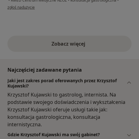
•
RMED Centrum Medyczne NZOZ
•
konsultacja gastrologiczna
•
w opinii użytkownika Seweryna
zgłoś nadużycie
Zobacz więcej
opinie powyżej
Najczęściej zadawane pytania
Jaki jest zakres porad oferowanych przez Krzysztof
Kujawski?
Krzysztof Kujawski to gastrolog, internista. Na
podstawie swojego doświadczenia i wykształcenia
Krzysztof Kujawski oferuje usługi takie jak:
konsultacja gastrologiczna, konsultacja
internistyczna.
Gdzie Krzysztof Kujawski ma swój gabinet?