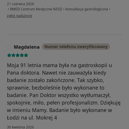
21 czerwca 2026
•
RMED Centrum Medyczne NZOZ
•
konsultacja gastrologiczna
•
w opinii użytkownika Edward
zgłoś nadużycie
Magdalena
Numer telefonu zweryfikowany
M
Moja 91 letnia mama była na gastroskopii u
Pana doktora. Nawet nie zauważyła kiedy
badanie zostało zakończone. Tak szybko,
sprawnie, bezboleśnie było wykonane to
badanie. Pan Doktor wszystko wytłumaczył,
spokojnie, miło, pełen profesjonalizm. Dziękuję
w imieniu Mamy. Badanie było wykonane w
Łodzi na ul. Mokrej 4
30 kwietnia 2026