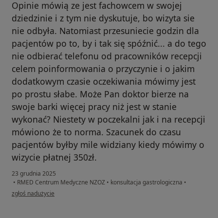
Opinie mówią ze jest fachowcem w swojej
dziedzinie i z tym nie dyskutuje, bo wizyta sie
nie odbyła. Natomiast przesuniecie godzin dla
pacjentów po to, by i tak się spóźnić... a do tego
nie odbierać telefonu od pracowników recepcji
celem poinformowania o przyczynie i o jakim
dodatkowym czasie oczekiwania mówimy jest
po prostu słabe. Może Pan doktor bierze na
swoje barki więcej pracy niż jest w stanie
wykonać? Niestety w poczekalni jak i na recepcji
mówiono że to norma. Szacunek do czasu
pacjentów byłby mile widziany kiedy mówimy o
wizycie płatnej 350zł.
23 grudnia 2025
•
RMED Centrum Medyczne NZOZ
•
konsultacja gastrologiczna
•
w opinii użytkownika Mateusz
zgłoś nadużycie