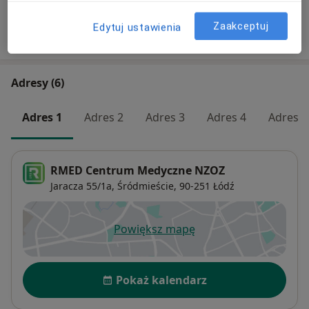
Zaakceptuj
Edytuj ustawienia
W jaki sposób ustalane są ceny?
Adresy (6)
Adres 1
Adres 2
Adres 3
Adres 4
Adres 5
RMED Centrum Medyczne NZOZ
Jaracza 55/1a,
Śródmieście
, 90-251
Łódź
Powiększ mapę
otwiera się w nowej karcie
Dostępność
Pokaż kalendarz