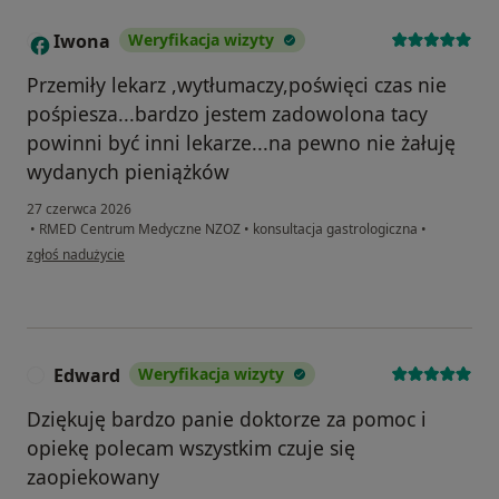
Iwona
Weryfikacja wizyty
I
Przemiły lekarz ,wytłumaczy,poświęci czas nie
pośpiesza...bardzo jestem zadowolona tacy
powinni być inni lekarze...na pewno nie żałuję
wydanych pieniążków
27 czerwca 2026
•
RMED Centrum Medyczne NZOZ
•
konsultacja gastrologiczna
•
w opinii użytkownika Iwona
zgłoś nadużycie
Edward
Weryfikacja wizyty
E
Dziękuję bardzo panie doktorze za pomoc i
opiekę polecam wszystkim czuje się
zaopiekowany