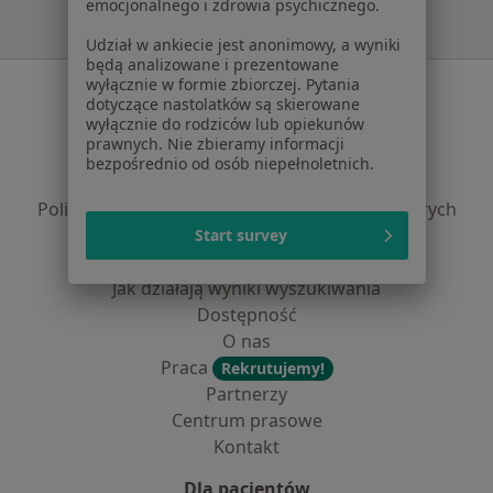
emocjonalnego i zdrowia psychicznego.
Udział w ankiecie jest anonimowy, a wyniki
będą analizowane i prezentowane
wyłącznie w formie zbiorczej. Pytania
Serwis
dotyczące nastolatków są skierowane
wyłącznie do rodziców lub opiekunów
Regulamin
prawnych. Nie zbieramy informacji
Polityka prywatności pacjentów
bezpośrednio od osób niepełnoletnich.
Polityka prywatności profesjonalistów
Polityka prywatności dla profesjonalistów, których
dane pozyskaliśmy samodzielnie
Start survey
Polityka cookies
Jak działają wyniki wyszukiwania
Dostępność
O nas
Praca
Rekrutujemy!
Partnerzy
Centrum prasowe
Kontakt
Dla pacjentów