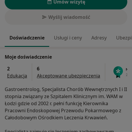
Umów wizytę
Wyślij wiadomość
Doświadczenie
Usługi i ceny
Adresy
Ubezpi
Moje doświadczenie
2
6
Edukacja
Akceptowane ubezpieczenia
Gastroentrolog, Specjalista Chorób Wewnętrznych I i II
stopnia związany ze Szpitalem Klinicznym im. WAM w
Łodzi gdzie od 2002 r. pełni funkcję Kierownika
Pracowni Endoskopowej Przewodu Pokarmowego z
Całodobowym Ośrodkiem Leczenia Krwawień.
Specjalista zajmuje się leczeniem zachowawczym