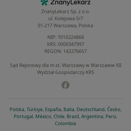
ZnanyLekarz - Strona główna
ZnanyLekarz Sp. z o.o.
ul. Kolejowa 5/7
01-217 Warszawa, Polska
NIP: ⁠7010224868
KRS: ⁠0000347997
REGON: ⁠142276657
Sąd Rejonowy dla m.st. Warszawy w Warszawie XII
Wydział Gospodarczy KRS
Facebook
otwiera się w nowej karcie
otwiera się w nowej karcie
otwiera się w nowej karcie
otwiera się w nowej karcie
otwiera się w nowej karci
otwiera się
otwi
Polska
,
Türkiye
,
España
,
Italia
,
Deutschland
,
Česko
,
otwiera się w nowej karcie
otwiera się w nowej karcie
otwiera się w nowej karcie
otwiera się w nowej kar
otwiera się 
otwier
Portugal
,
México
,
Chile
,
Brasil
,
Argentina
,
Perú
,
otwiera się w nowej karc
Colombia