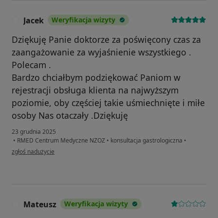
Jacek
Weryfikacja wizyty
J
Dziękuję Panie doktorze za poświęcony czas za
zaangażowanie za wyjaśnienie wszystkiego .
Polecam .
Bardzo chciałbym podziękować Paniom w
rejestracji obsługa klienta na najwyższym
poziomie, oby częściej takie uśmiechnięte i miłe
osoby Nas otaczały .Dziękuję
23 grudnia 2025
•
RMED Centrum Medyczne NZOZ
•
konsultacja gastrologiczna
•
w opinii użytkownika Jacek
zgłoś nadużycie
Mateusz
Weryfikacja wizyty
M