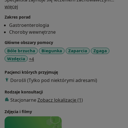
O mnie
chorób przewodu pokarmowego:
więcej
Zakres porad
choroba refluksowa przełyku,
Gastroenterologia
przełyk Barretta,
Choroby wewnętrzne
choroby czynnościowe przełyku,
choroba wrzodowa żołądka i dwunastnicy,
Główne obszary pomocy
dyspepsja czynnościowa,
Bóle brzucha
Biegunka
Zaparcia
Zgaga
zespół jelita drażliwego,
a11y_sr_more_diseases
Wzdęcia
+4
celiakia,
choroby zapalne jelit: swoiste i nieswoiste
Pacjenci których przyjmuję
(wrzodziejące zapalenie jelita grubego, choroba
Dorośli (Tylko pod niektórymi adresami)
Leśniowskiego-Crohna),
choroba uchyłkowa jelita grubego,
Rodzaje konsultacji
ostre i przewlekłe zapalenie trzustki,
Stacjonarne
Zobacz lokalizacje (1)
choroby wątroby.
Pan doktor posiada dyplomy umiejętności
Zdjęcia i filmy
uprawniające do wykonywania badań i zabiegów
endoskopowych w zakresie: