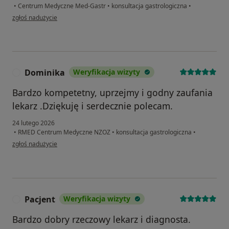
•
Centrum Medyczne Med-Gastr
•
konsultacja gastrologiczna
•
w opinii użytkownika Magdalena
zgłoś nadużycie
Dominika
Weryfikacja wizyty
D
Bardzo kompetetny, uprzejmy i godny zaufania
lekarz .Dziękuję i serdecznie polecam.
24 lutego 2026
•
RMED Centrum Medyczne NZOZ
•
konsultacja gastrologiczna
•
w opinii użytkownika Dominika
zgłoś nadużycie
Pacjent
Weryfikacja wizyty
P
Bardzo dobry rzeczowy lekarz i diagnosta.