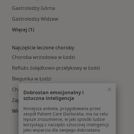
Gastrolodzy Górna
Gastrolodzy Widzew
Więcej (1)
Więcej w kategorii: Gastrolodzy w pobliżu
Najczęście leczone choroby
Choroba wrzodowa w Łodzi
Refluks żołądkowo-przełykowy w Łodzi
Biegunka w Łodzi
Choroby przewodu pokarmowego w Łodzi
Dobrostan emocjonalny i
sztuczna inteligencja
Zaparcia w Łodzi
Niniejsza ankieta, przygotowana przez
Więcej (15)
zespół Patient Care Doctoralia, ma na celu
Więcej w kategorii: Najczęście leczone chorob
lepsze zrozumienie, w jaki sposób ludzie
korzystają z narzędzi sztucznej inteligencji
jako wsparcia dla swojego dobrostanu