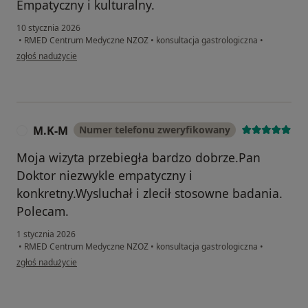
Empatyczny i kulturalny.
10 stycznia 2026
•
RMED Centrum Medyczne NZOZ
•
konsultacja gastrologiczna
•
w opinii użytkownika Pacjent
zgłoś nadużycie
M.K-M
Numer telefonu zweryfikowany
M
Moja wizyta przebiegła bardzo dobrze.Pan
Doktor niezwykle empatyczny i
konkretny.Wysluchał i zlecił stosowne badania.
Polecam.
1 stycznia 2026
•
RMED Centrum Medyczne NZOZ
•
konsultacja gastrologiczna
•
w opinii użytkownika M.K-M
zgłoś nadużycie