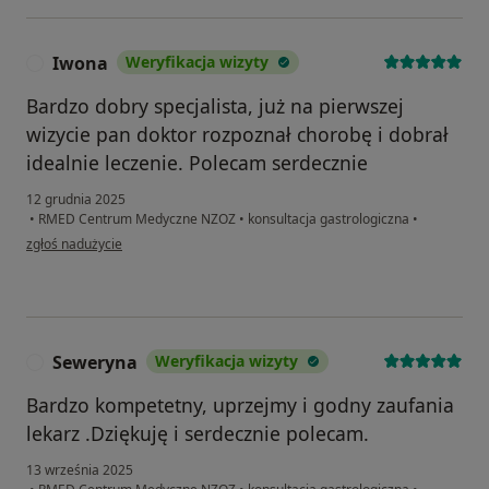
Iwona
Weryfikacja wizyty
I
Bardzo dobry specjalista, już na pierwszej
wizycie pan doktor rozpoznał chorobę i dobrał
idealnie leczenie. Polecam serdecznie
12 grudnia 2025
•
RMED Centrum Medyczne NZOZ
•
konsultacja gastrologiczna
•
w opinii użytkownika Iwona
zgłoś nadużycie
Seweryna
Weryfikacja wizyty
S
Bardzo kompetetny, uprzejmy i godny zaufania
lekarz .Dziękuję i serdecznie polecam.
13 września 2025