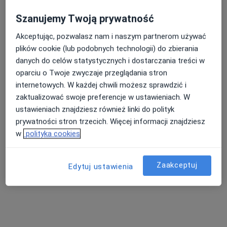
Szanujemy Twoją prywatność
Akceptując, pozwalasz nam i naszym partnerom używać
Nasza średnia ocena na App Store to 4.9 i 4.1 na
plików cookie (lub podobnych technologii) do zbierania
Google Play Store
danych do celów statystycznych i dostarczania treści w
oparciu o Twoje zwyczaje przeglądania stron
internetowych. W każdej chwili możesz sprawdzić i
zaktualizować swoje preferencje w ustawieniach. W
ustawieniach znajdziesz również linki do polityk
prywatności stron trzecich. Więcej informacji znajdziesz
w
polityka cookies
Zaakceptuj
Edytuj ustawienia
Nie znaleźliśmy specjalistów spełniających
podane kryteria