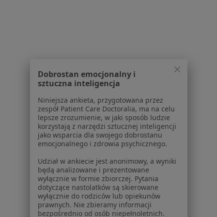
Dla placówek medycznych
Noa Notes
nowość
Baza wiedzy
Centrum Pomocy dla Specjalisty
Kontakt
ZnanyLekarz - Strona główna
Dobrostan emocjonalny i
ZnanyLekarz Sp. z o.o.
sztuczna inteligencja
ul. Kolejowa 5/7
Niniejsza ankieta, przygotowana przez
01-217 Warszawa, Polska
zespół Patient Care Doctoralia, ma na celu
lepsze zrozumienie, w jaki sposób ludzie
NIP: ⁠7010224868
korzystają z narzędzi sztucznej inteligencji
jako wsparcia dla swojego dobrostanu
KRS: ⁠0000347997
emocjonalnego i zdrowia psychicznego.
REGON: ⁠142276657
Udział w ankiecie jest anonimowy, a wyniki
będą analizowane i prezentowane
Sąd Rejonowy dla m.st. Warszawy w Warszawie XII
wyłącznie w formie zbiorczej. Pytania
Wydział Gospodarczy KRS
dotyczące nastolatków są skierowane
wyłącznie do rodziców lub opiekunów
Facebook
otwiera się w nowej karcie
prawnych. Nie zbieramy informacji
bezpośrednio od osób niepełnoletnich.