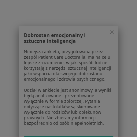
Baza wiedzy
Centrum Pomocy dla Specjalisty
Kontakt
ZnanyLekarz - Strona główna
Dobrostan emocjonalny i
ZnanyLekarz Sp. z o.o.
sztuczna inteligencja
ul. Kolejowa 5/7
Niniejsza ankieta, przygotowana przez
01-217 Warszawa, Polska
zespół Patient Care Doctoralia, ma na celu
lepsze zrozumienie, w jaki sposób ludzie
NIP: ⁠7010224868
korzystają z narzędzi sztucznej inteligencji
KRS: ⁠0000347997
jako wsparcia dla swojego dobrostanu
emocjonalnego i zdrowia psychicznego.
REGON: ⁠142276657
Udział w ankiecie jest anonimowy, a wyniki
Sąd Rejonowy dla m.st. Warszawy w Warszawie XII
będą analizowane i prezentowane
wyłącznie w formie zbiorczej. Pytania
Wydział Gospodarczy KRS
dotyczące nastolatków są skierowane
wyłącznie do rodziców lub opiekunów
Facebook
otwiera się w nowej karcie
prawnych. Nie zbieramy informacji
bezpośrednio od osób niepełnoletnich.