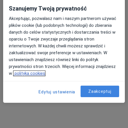
Szanujemy Twoją prywatność
Akceptując, pozwalasz nam i naszym partnerom używać
Nasza średnia ocena na App Store to 4.9 i 4.1 na
plików cookie (lub podobnych technologii) do zbierania
Google Play Store
danych do celów statystycznych i dostarczania treści w
oparciu o Twoje zwyczaje przeglądania stron
internetowych. W każdej chwili możesz sprawdzić i
zaktualizować swoje preferencje w ustawieniach. W
ustawieniach znajdziesz również linki do polityk
prywatności stron trzecich. Więcej informacji znajdziesz
w
polityka cookies
Zaakceptuj
Edytuj ustawienia
Nie znaleźliśmy specjalistów
spełniających podane kryteria
Rozważ usunięcie niektórych filtrów: