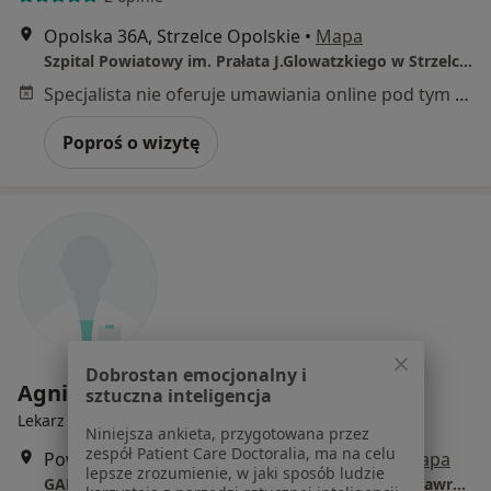
Opolska 36A, Strzelce Opolskie
•
Mapa
Szpital Powiatowy im. Prałata J.Glowatzkiego w Strzelcach Opolskich
Specjalista nie oferuje umawiania online pod tym adresem.
Poproś o wizytę
Dobrostan emocjonalny i
Agnieszka Barbara Nawrocka
sztuczna inteligencja
Lekarz rodzinny, Lekarz medycyny pracy
Niniejsza ankieta, przygotowana przez
zespół Patient Care Doctoralia, ma na celu
Powstańców Śląskich 9, Strzelce Opolskie
•
Mapa
lepsze zrozumienie, w jaki sposób ludzie
GABINET MEDYCYNY PRACY lek.med. Agnieszka Nawrocka