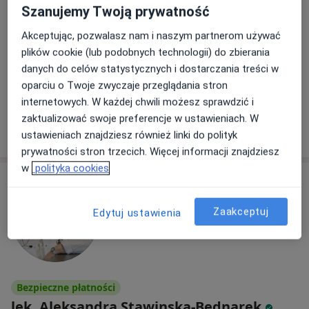
Szanujemy Twoją prywatność
Akceptując, pozwalasz nam i naszym partnerom używać
Mikulczycka 3, Ziemięcice
•
Mapa
plików cookie (lub podobnych technologii) do zbierania
Małgorzata Kruk-Dorczak Prywatna Praktyka
danych do celów statystycznych i dostarczania treści w
Konsultacja lekarza rodzinnego
200 zł
oparciu o Twoje zwyczaje przeglądania stron
Specjalista nie oferuje umawiania online pod tym adresem.
internetowych. W każdej chwili możesz sprawdzić i
zaktualizować swoje preferencje w ustawieniach. W
Poproś o wizytę
ustawieniach znajdziesz również linki do polityk
prywatności stron trzecich. Więcej informacji znajdziesz
w
polityka cookies
Zaakceptuj
Edytuj ustawienia
Bezpieczne płatności
lek. Aleksandra Stawinska-Bednarek