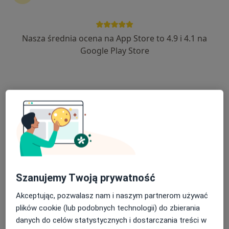
Nasza średnia ocena na App Store to 4.9 i 4.1 na
lek. Krzysztof Michali
Google Play Store
·
Więcej
Lekarz rodzinny
27 opinii
plac Żeromskiego 1/3, Strzelce Opolskie
•
Mapa
MI CLINIC
Konsultacja lekarza rodzinnego
200 zł
Specjalista nie oferuje umawiania online pod tym adresem.
Poproś o wizytę
Szanujemy Twoją prywatność
Akceptując, pozwalasz nam i naszym partnerom używać
plików cookie (lub podobnych technologii) do zbierania
danych do celów statystycznych i dostarczania treści w