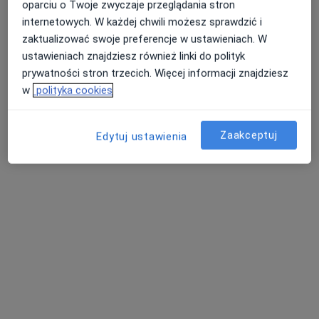
oparciu o Twoje zwyczaje przeglądania stron
internetowych. W każdej chwili możesz sprawdzić i
zaktualizować swoje preferencje w ustawieniach. W
ustawieniach znajdziesz również linki do polityk
MI CLINIC
prywatności stron trzecich. Więcej informacji znajdziesz
·
Więcej
Dietetyka, Medycyna estetyczna, Medycyna rodzinna
w
polityka cookies
49 opinii
plac Żeromskiego 1/3, Strzelce Opolskie
•
Mapa
Zaakceptuj
Edytuj ustawienia
Konsultacja lekarza rodzinnego
200 zł
Pokaż więcej usług
lek. Michał
lek. Ewa Parol
lek. Małgorzata
Staszewski
radiolog
Michali
radiolog
okulista
Zobacz wszystkich 5 specjalistów
Brak dostępnych specjalistów z wolnymi terminami w tym centrum medycznym.