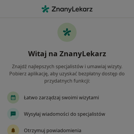
Me
Choroba Wieńcowa • Strzelce Opolskie, opolskie
Filtry
• 1
Ubezpieczenie
Map
Choroba wieńcowa specjaliści w Strzelcach
Witaj na ZnanyLekarz
Opolskich
Jak działają wyniki wyszukiwania
Znajdź najlepszych specjalistów i umawiaj wizyty.
Pobierz aplikację, aby uzyskać bezpłatny dostęp do
przydatnych funkcji:
Jakiego specjalisty szukasz?
Lekarz rodzinny
Chirurg
Internista
K
Łatwo zarządzaj swoimi wizytami
Wysyłaj wiadomości do specjalistów
Otrzymuj powiadomienia