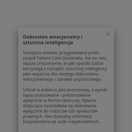
Lekarze
Placówki medyczne
Pytania i odpowiedzi
Usługi i zabiegi
Choroby
Pomoc
Dobrostan emocjonalny i
sztuczna inteligencja
Aplikacje mobilne
Blog dla pacjentów
Niniejsza ankieta, przygotowana przez
zespół Patient Care Doctoralia, ma na celu
Dla profesjonalistów
lepsze zrozumienie, w jaki sposób ludzie
korzystają z narzędzi sztucznej inteligencji
Cennik
jako wsparcia dla swojego dobrostanu
Dla lekarzy
emocjonalnego i zdrowia psychicznego.
Dla placówek medycznych
Udział w ankiecie jest anonimowy, a wyniki
Noa Notes
nowość
będą analizowane i prezentowane
Baza wiedzy
wyłącznie w formie zbiorczej. Pytania
dotyczące nastolatków są skierowane
Centrum Pomocy dla Specjalisty
wyłącznie do rodziców lub opiekunów
prawnych. Nie zbieramy informacji
Kontakt
bezpośrednio od osób niepełnoletnich.
ZnanyLekarz - Strona główna