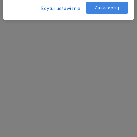
Zaakceptuj
Edytuj ustawienia
lek. Jakub Wojciech Kwiatkowski
·
Więcej
Laryngolog, Alergolog
520 opinii
Adres
Online
Powstańców Śląskich 2a, Strzelce Opolskie
•
Mapa
Centrum Medyczne Soleus
Konsultacja alergologiczna
Brak ceny
Specjalista nie oferuje umawiania online pod tym adresem.
Poproś o wizytę