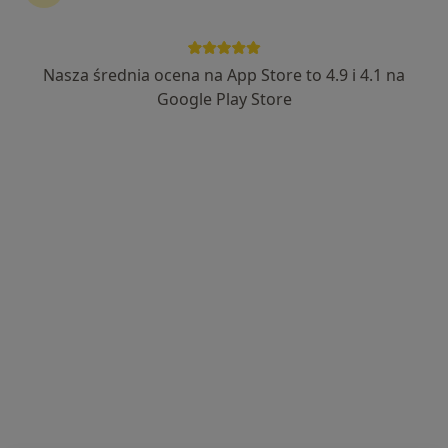
Nasza średnia ocena na App Store to 4.9 i 4.1 na
lek. Krzysztof Michali
Google Play Store
·
Więcej
Lekarz rodzinny
27 opinii
plac Żeromskiego 1/3, Strzelce Opolskie
•
Mapa
MI CLINIC
Konsultacja lekarza rodzinnego
200 zł
Specjalista nie oferuje umawiania online pod tym adresem.
Poproś o wizytę