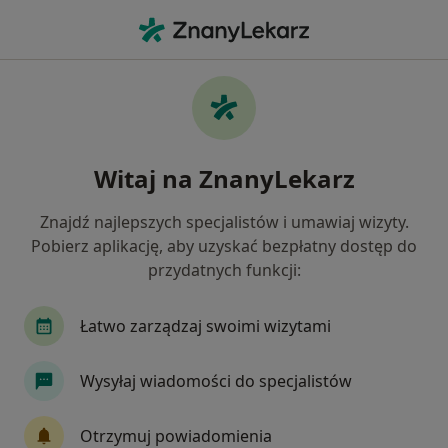
Me
Alergia Pokarmowa • Strzelce Opolskie, opolskie
Filtry
• 1
Ubezpieczenie
Map
Alergia pokarmowa specjaliści w Strzelcach
Witaj na ZnanyLekarz
Opolskich
Jak działają wyniki wyszukiwania
Znajdź najlepszych specjalistów i umawiaj wizyty.
Pobierz aplikację, aby uzyskać bezpłatny dostęp do
przydatnych funkcji:
Jakiego specjalisty szukasz?
Alergolog
Dietetyk
Lekarz rodzinny
Łatwo zarządzaj swoimi wizytami
Wysyłaj wiadomości do specjalistów
Otrzymuj powiadomienia