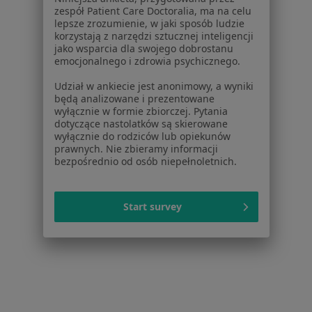
Centrum prasowe
zespół Patient Care Doctoralia, ma na celu
Kontakt
lepsze zrozumienie, w jaki sposób ludzie
korzystają z narzędzi sztucznej inteligencji
Dla pacjentów
jako wsparcia dla swojego dobrostanu
emocjonalnego i zdrowia psychicznego.
Lekarze
Udział w ankiecie jest anonimowy, a wyniki
Placówki medyczne
będą analizowane i prezentowane
Pytania i odpowiedzi
wyłącznie w formie zbiorczej. Pytania
Usługi i zabiegi
dotyczące nastolatków są skierowane
wyłącznie do rodziców lub opiekunów
Choroby
prawnych. Nie zbieramy informacji
Pomoc
bezpośrednio od osób niepełnoletnich.
Aplikacje mobilne
Blog dla pacjentów
Start survey
Dla profesjonalistów
Cennik
Dla lekarzy
Dla placówek medycznych
Noa Notes
nowość
Baza wiedzy