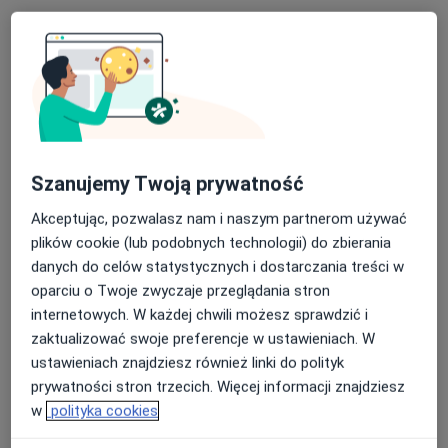
dr n. med. Liwia Starczewska-Dymek
·
Więcej
Pediatra, Alergolog, Pulmonolog dziecięcy
171 opinii
Szanujemy Twoją prywatność
Adres
Online
Akceptując, pozwalasz nam i naszym partnerom używać
Parafialna 1, Strzelce Opolskie
•
Mapa
plików cookie (lub podobnych technologii) do zbierania
Specjalistyczna Praktyka Lekarska Liwia Starczewska-Dymek
danych do celów statystycznych i dostarczania treści w
oparciu o Twoje zwyczaje przeglądania stron
Konsultacja alergologiczna
180 zł
internetowych. W każdej chwili możesz sprawdzić i
Specjalista nie oferuje umawiania online pod tym adresem.
zaktualizować swoje preferencje w ustawieniach. W
ustawieniach znajdziesz również linki do polityk
Poproś o wizytę
prywatności stron trzecich. Więcej informacji znajdziesz
w
polityka cookies