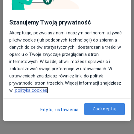
Poproś o wizytę
Szanujemy Twoją prywatność
Akceptując, pozwalasz nam i naszym partnerom używać
plików cookie (lub podobnych technologii) do zbierania
danych do celów statystycznych i dostarczania treści w
oparciu o Twoje zwyczaje przeglądania stron
internetowych. W każdej chwili możesz sprawdzić i
zaktualizować swoje preferencje w ustawieniach. W
ustawieniach znajdziesz również linki do polityk
lek. Anna Bania
prywatności stron trzecich. Więcej informacji znajdziesz
·
Więcej
Lekarz rodzinny
w
polityka cookies
5 opinii
Adres 1
Adres 2
Online
Zaakceptuj
Edytuj ustawienia
Kondratowicza 1C, Zabrze
•
Mapa
REVITAMED Sp. z o.o.