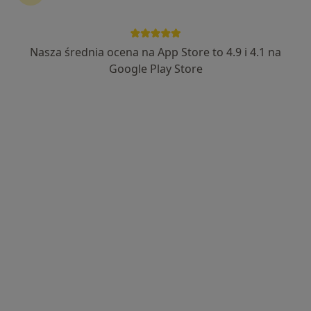
Nasza średnia ocena na App Store to 4.9 i 4.1 na
lek. Sebastian Kocur
Google Play Store
Lekarz rodzinny, Lekarz wykonujący zabiegi medycyny
·
Więcej
estetycznej, Flebolog
411 opinii
Adres
Online
Ignacego Jana Paderewskiego 51, Gliwice
•
Mapa
Prywatny Gabinet Sebastian Kocur - SKinMED Gliwice
Konsultacja internistyczna
250 zł
Specjalista nie oferuje umawiania online pod tym adresem.
Poproś o wizytę