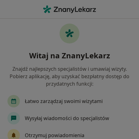
Me
Lekarz Rodzinny • Pyskowice, śląskie
Filtry
Ubezpieczenie
Mapa
Polecani lekarze rodzinni w Pyskowicach
Witaj na ZnanyLekarz
Jak działają wyniki wyszukiwania
Znajdź najlepszych specjalistów i umawiaj wizyty.
Pobierz aplikację, aby uzyskać bezpłatny dostęp do
Wybierz swoje ubezpieczenie
przydatnych funkcji:
POLMED
Świat Zdrowia
Łatwo zarządzaj swoimi wizytami
Wysyłaj wiadomości do specjalistów
Otrzymuj powiadomienia