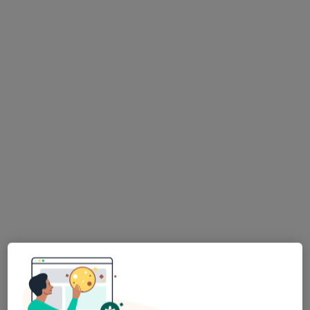
Poproś o wizytę
dr n. med. Hanna Matuszewska-Zbrońska
·
Więcej
Lekarz rodzinny, Internista
9 opinii
Kozielska 325, Gliwice
•
Mapa
Medicare Gliwice
Konsultacja internistyczna
200 zł
Specjalista nie oferuje umawiania online pod tym adresem.