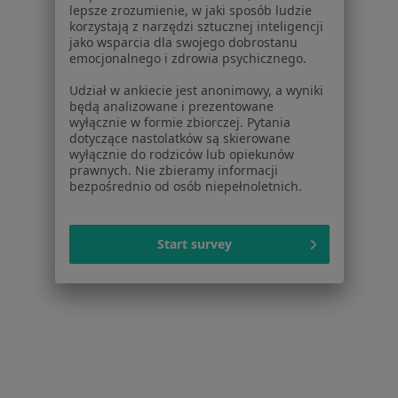
lepsze zrozumienie, w jaki sposób ludzie
Najczęstsze schorzenia
korzystają z narzędzi sztucznej inteligencji
jako wsparcia dla swojego dobrostanu
Biegunka Pyskowice
emocjonalnego i zdrowia psychicznego.
Infekcje Pyskowice
Udział w ankiecie jest anonimowy, a wyniki
będą analizowane i prezentowane
Niestrawność Pyskowice
wyłącznie w formie zbiorczej. Pytania
dotyczące nastolatków są skierowane
Odra Pyskowice
wyłącznie do rodziców lub opiekunów
prawnych. Nie zbieramy informacji
Przeziębienie Pyskowice
bezpośrednio od osób niepełnoletnich.
Więcej (5)
Więcej w kategorii: Najczęstsze schorzenia
Start survey
Strona Główna
Lekarz Rodzinny
Pyskowice
Zmień miasto