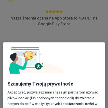
Nasza średnia ocena na App Store to 4.9 i 4.1 na
lek. Krzysztof Michali
Google Play Store
·
Więcej
Lekarz rodzinny
27 opinii
plac Żeromskiego 1/3, Strzelce Opolskie
•
Mapa
MI CLINIC
Konsultacja lekarza rodzinnego
200 zł
Specjalista nie oferuje umawiania online pod tym adresem.
Poproś o wizytę
Szanujemy Twoją prywatność
Akceptując, pozwalasz nam i naszym partnerom używać
plików cookie (lub podobnych technologii) do zbierania
danych do celów statystycznych i dostarczania treści w