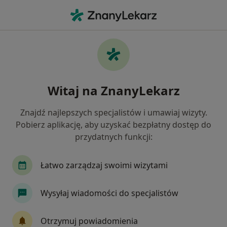
Me
Choroby Serca • Strzelce Opolskie, opolskie
Filtry
• 1
Ubezpieczenie
Map
Choroby serca specjaliści w Strzelcach
Witaj na ZnanyLekarz
Opolskich
Jak działają wyniki wyszukiwania
Znajdź najlepszych specjalistów i umawiaj wizyty.
Pobierz aplikację, aby uzyskać bezpłatny dostęp do
przydatnych funkcji:
Jakiego specjalisty szukasz?
Lekarz rodzinny
Chirurg
Internista
K
Łatwo zarządzaj swoimi wizytami
Wysyłaj wiadomości do specjalistów
Otrzymuj powiadomienia