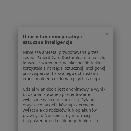
Lekarze
Placówki medyczne
Pytania i odpowiedzi
Usługi i zabiegi
Choroby
Pomoc
Dobrostan emocjonalny i
sztuczna inteligencja
Aplikacje mobilne
Blog dla pacjentów
Niniejsza ankieta, przygotowana przez
zespół Patient Care Doctoralia, ma na celu
Dla profesjonalistów
lepsze zrozumienie, w jaki sposób ludzie
korzystają z narzędzi sztucznej inteligencji
Cennik
jako wsparcia dla swojego dobrostanu
Dla lekarzy
emocjonalnego i zdrowia psychicznego.
Dla placówek medycznych
Udział w ankiecie jest anonimowy, a wyniki
Noa Notes
nowość
będą analizowane i prezentowane
Baza wiedzy
wyłącznie w formie zbiorczej. Pytania
dotyczące nastolatków są skierowane
Centrum Pomocy dla Specjalisty
wyłącznie do rodziców lub opiekunów
prawnych. Nie zbieramy informacji
Kontakt
bezpośrednio od osób niepełnoletnich.
ZnanyLekarz - Strona główna