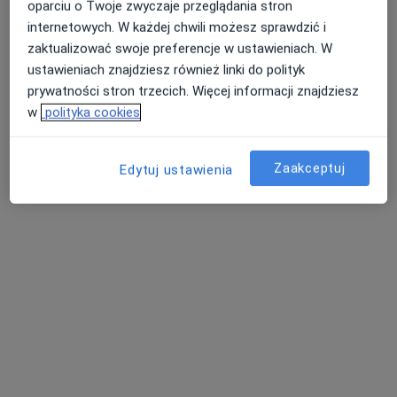
oparciu o Twoje zwyczaje przeglądania stron
internetowych. W każdej chwili możesz sprawdzić i
zaktualizować swoje preferencje w ustawieniach. W
ustawieniach znajdziesz również linki do polityk
MI CLINIC
prywatności stron trzecich. Więcej informacji znajdziesz
·
Więcej
Dietetyka, Medycyna estetyczna, Medycyna rodzinna
w
polityka cookies
49 opinii
plac Żeromskiego 1/3, Strzelce Opolskie
•
Mapa
Zaakceptuj
Edytuj ustawienia
Konsultacja lekarza rodzinnego
200 zł
Pokaż więcej usług
lek. Michał
lek. Ewa Parol
lek. Małgorzata
Staszewski
radiolog
Michali
radiolog
okulista
Zobacz wszystkich 5 specjalistów
Brak dostępnych specjalistów z wolnymi terminami w tym centrum medycznym.