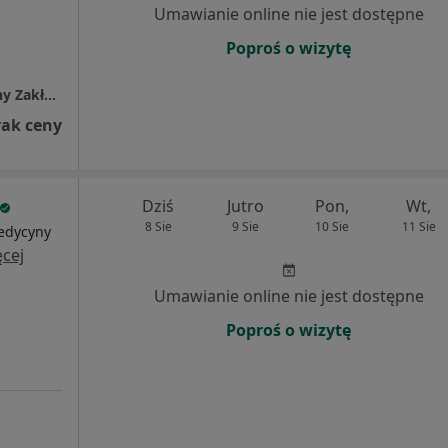
Umawianie online nie jest dostępne
Poproś o wizytę
Poradnia lekarza poz dla dzieci - Niepubliczny Zakład Opieki Zdrowotnej "RODZINA" w Kraśniku
rak ceny
Dziś
Jutro
Pon,
Wt,
8 Sie
9 Sie
10 Sie
11 Sie
medycyny
cej
Umawianie online nie jest dostępne
Poproś o wizytę