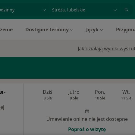
acja, badanie lub nazwisko
miasto lub dzielnica
zenie
Dostępne terminy
Język
Przyjmu
Jak działają wyniki wysz
a-
Dziś
Jutro
Pon,
Wt,
8 Sie
9 Sie
10 Sie
11 Sie
ej
Umawianie online nie jest dostępne
Poproś o wizytę