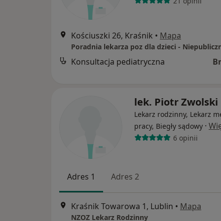
21 opinii
Kościuszki 26, Kraśnik
•
Mapa
Konsultacja pediatryczna
B
lek. Piotr Zwolski
Lekarz rodzinny, Lekarz 
·
Wię
pracy, Biegły sądowy
6 opinii
Adres 1
Adres 2
Kraśnik Towarowa 1, Lublin
•
Mapa
NZOZ Lekarz Rodzinny