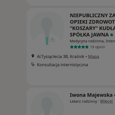
NIEPUBLICZNY Z
OPIEKI ZDROWOT
"KOSZARY" KUDŁ
SPÓŁKA JAWNA
Medycyna rodzinna, Inter
19 opinii
Al.Tysiąclecia 3B, Kraśnik
•
Mapa
Konsultacja internistyczna
Iwona Majewska
·
Więcej
Lekarz rodzinny