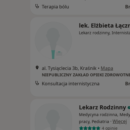
Terapia bólu
B
lek. Elżbieta Łącz
Lekarz rodzinny, Internist
al. Tysiąclecia 3b, Kraśnik
•
Mapa
Konsultacja internistyczna
B
Lekarz Rodzinny
Medycyna rodzinna, Med
·
Więcej
pracy, Pediatria
4 opinie