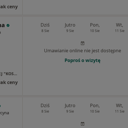
rak ceny
na
Dziś
Jutro
Pon,
Wt,
8 Sie
9 Sie
10 Sie
11 Sie
a
Umawianie online nie jest dostępne
Poproś o wizytę
NIEPUBLICZNY ZAKŁAD OPIEKI ZDROWOTNEJ "KOSZARY" KUDŁA SPÓŁKA JAWNA
rak ceny
Dziś
Jutro
Pon,
Wt,
8 Sie
9 Sie
10 Sie
11 Sie
ycyna