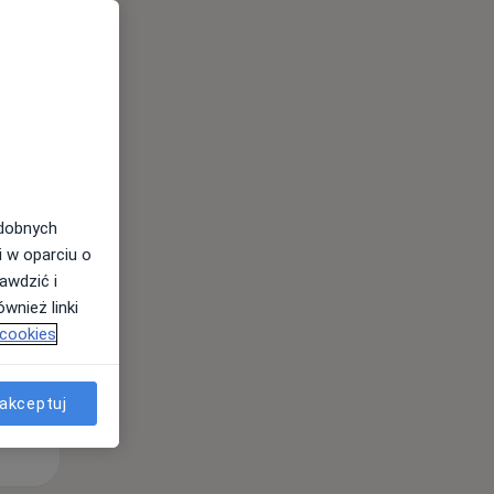
Śr,
Czw,
Pt,
12 Sie
13 Sie
14 Sie
odobnych
i w oparciu o
awdzić i
wnież linki
 cookies
akceptuj