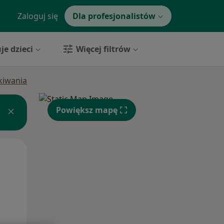
Zaloguj się
Dla profesjonalistów
je dzieci
Więcej filtrów
ukiwania
Powiększ mapę
Śr,
Czw,
Pt,
12 Sie
13 Sie
14 Sie