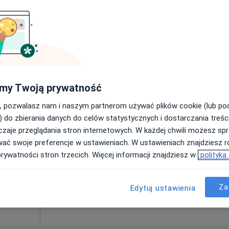
200 zł
Dziś
Jutro
Pon,
Wt,
my Twoją prywatność
8 Sie
9 Sie
10 Sie
11 Sie
, pozwalasz nam i naszym partnerom używać plików cookie (lub p
yngologia
) do zbierania danych do celów statystycznych i dostarczania treśc
zaje przeglądania stron internetowych. W każdej chwili możesz spr
Umawianie online nie jest dostępne
wać swoje preferencje w ustawieniach. W ustawieniach znajdziesz ró
Pokaż profil
prywatności stron trzecich. Więcej informacji znajdziesz w
polityka
Za
Edytuj ustawienia