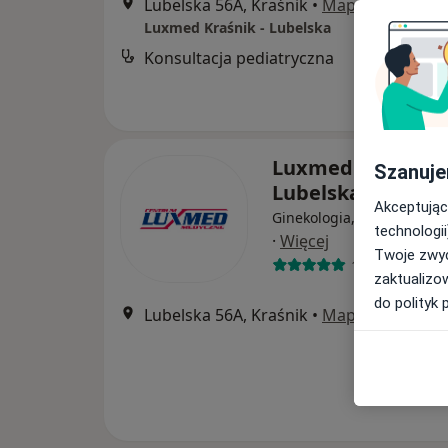
Lubelska 56A, Kraśnik
•
Mapa
Luxmed Kraśnik - Lubelska
Konsultacja pediatryczna
Luxmed Kraśnik -
Szanuje
Lubelska
Akceptując
Ginekologia, Interna, Lar
technologii
·
Więcej
Twoje zwyc
119 opinii
zaktualizo
do polityk 
Lubelska 56A, Kraśnik
•
Mapa