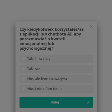
Polityka prywatności pacjentów
Polityka prywatności profesjonalistów
Polityka prywatności dla profesjonalistów, których
dane pozyskaliśmy samodzielnie
Polityka cookies
Czy kiedykolwiek korzystałeś/aś
Jak działają wyniki wyszukiwania
z aplikacji lub chatbota AI, aby
porozmawiać o kwestii
Dostępność
emocjonalnej lub
O nas
psychologicznej?
Praca
Rekrutujemy!
Partnerzy
Tak, kilka razy
Centrum prasowe
Kontakt
Tak, raz
Dla pacjentów
Nie, ale bym rozważył/a
Lekarze
Nie, i nie ufam temu
Placówki medyczne
Pytania i odpowiedzi
Dalej
Usługi i zabiegi