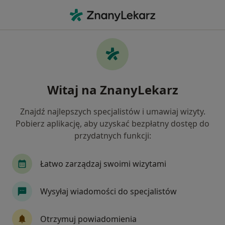
Me
Nadciśnienie Tętnicze • Stróża, lubelskie
Filtry
• 1
Mapa
Nadciśnienie tętnicze specjaliści w
Witaj na ZnanyLekarz
Jak działają wyniki wyszukiwania
Znajdź najlepszych specjalistów i umawiaj wizyty.
Pobierz aplikację, aby uzyskać bezpłatny dostęp do
Jakiego specjalisty szukasz?
przydatnych funkcji:
Internista
Lekarz medycyny pracy
Reuma
Łatwo zarządzaj swoimi wizytami
Wysyłaj wiadomości do specjalistów
Otrzymuj powiadomienia