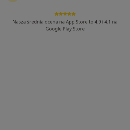
Nasza średnia ocena na App Store to 4.9 i 4.1 na
lek. Maria Wilczek
Google Play Store
·
Więcej
Diabetolog
4 opinie
Lubelska 56A, Kraśnik
•
Mapa
Luxmed Kraśnik - Lubelska
Specjalista nie oferuje umawiania online pod tym adresem.
Poproś o wizytę