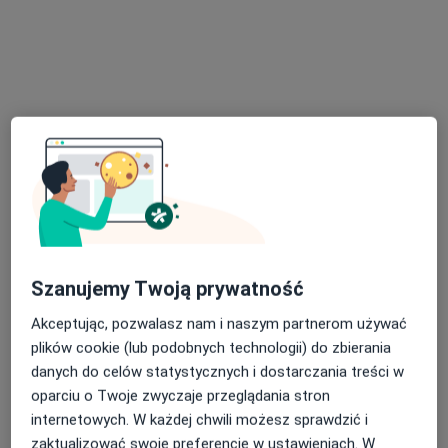
lek. Piotr Flis
·
Więcej
Kardiolog
17 opinii
Lubelska 56A, Kraśnik
•
Mapa
Luxmed Kraśnik - Lubelska
Specjalista nie oferuje umawiania online pod tym adresem.
Poproś o wizytę
Szanujemy Twoją prywatność
Akceptując, pozwalasz nam i naszym partnerom używać
plików cookie (lub podobnych technologii) do zbierania
danych do celów statystycznych i dostarczania treści w
oparciu o Twoje zwyczaje przeglądania stron
internetowych. W każdej chwili możesz sprawdzić i
zaktualizować swoje preferencje w ustawieniach. W