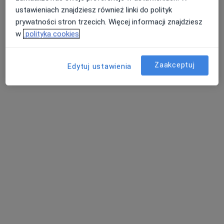
lek. Teresa Hałabiś
ustawieniach znajdziesz również linki do polityk
·
Więcej
Internista, Reumatolog
prywatności stron trzecich. Więcej informacji znajdziesz
1 opinia
w
polityka cookies
Adres 1
Adres 2
Zaakceptuj
Edytuj ustawienia
Lubelska 56A, Kraśnik
•
Mapa
Luxmed Kraśnik - Lubelska
Konsultacja reumatologiczna
180 zł
Specjalista nie oferuje umawiania online pod tym adresem.
Poproś o wizytę