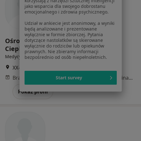
korzystają z narzędzi sztucznej inteligencji
jako wsparcia dla swojego dobrostanu
emocjonalnego i zdrowia psychicznego.
Udział w ankiecie jest anonimowy, a wyniki
będą analizowane i prezentowane
wyłącznie w formie zbiorczej. Pytania
Ośrodek Zdrowia w Graczach Jacek
dotyczące nastolatków są skierowane
wyłącznie do rodziców lub opiekunów
Ciepluch i wspólnicy
prawnych. Nie zbieramy informacji
Medycyna rodzinna, Fizjoterapia
bezpośrednio od osób niepełnoletnich.
XX-lecia PRL 4, Gracze
•
Mapa
Brak dostępnych specjalistów z wolnymi terminami w tym centrum medycznym.
Start survey
Pokaż profil