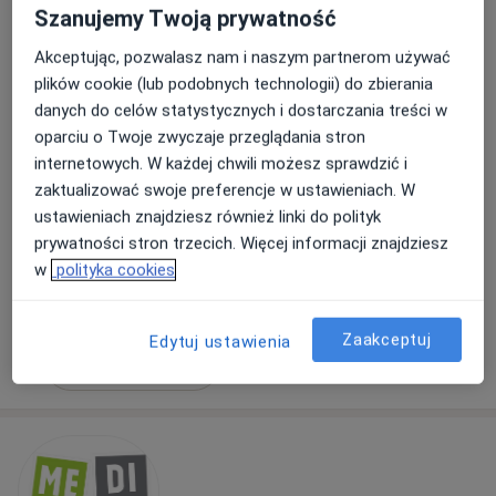
Szanujemy Twoją prywatność
Akceptując, pozwalasz nam i naszym partnerom używać
plików cookie (lub podobnych technologii) do zbierania
danych do celów statystycznych i dostarczania treści w
lek. Piotr Bator
oparciu o Twoje zwyczaje przeglądania stron
·
Więcej
W trakcie specjalizacji (Lekarz rodzinny)
internetowych. W każdej chwili możesz sprawdzić i
10 opinii
zaktualizować swoje preferencje w ustawieniach. W
ustawieniach znajdziesz również linki do polityk
Ozimska 53 lok. 2, Opole
•
Mapa
prywatności stron trzecich. Więcej informacji znajdziesz
SICIAK MED
w
polityka cookies
Konsultacja lekarza rodzinnego
220 zł
Specjalista nie oferuje umawiania online pod tym adresem.
Zaakceptuj
Edytuj ustawienia
Poproś o wizytę