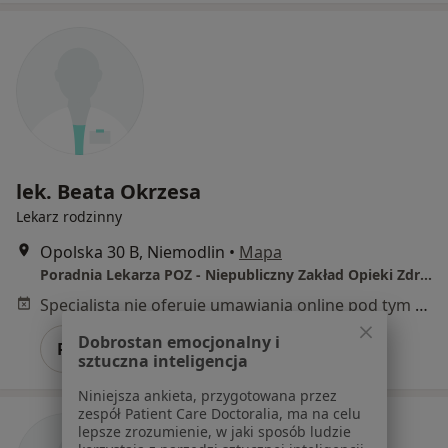
lek. Beata Okrzesa
Lekarz rodzinny
Opolska 30 B, Niemodlin
•
Mapa
Poradnia Lekarza POZ - Niepubliczny Zakład Opieki Zdrowotnej "MEDYK" Sp. z o.o.
Specjalista nie oferuje umawiania online pod tym adresem.
Dobrostan emocjonalny i
Poproś o wizytę
sztuczna inteligencja
Niniejsza ankieta, przygotowana przez
zespół Patient Care Doctoralia, ma na celu
lepsze zrozumienie, w jaki sposób ludzie