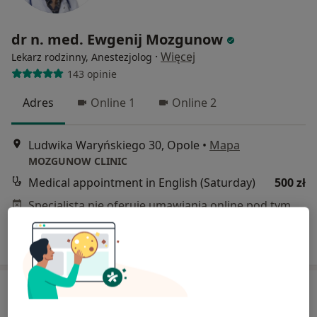
dr n. med. Ewgenij Mozgunow
·
Więcej
Lekarz rodzinny, Anestezjolog
143 opinie
Adres
Online 1
Online 2
Ludwika Waryńskiego 30, Opole
•
Mapa
MOZGUNOW CLINIC
Medical appointment in English (Saturday)
500 zł
Specjalista nie oferuje umawiania online pod tym adresem.
Poproś o wizytę