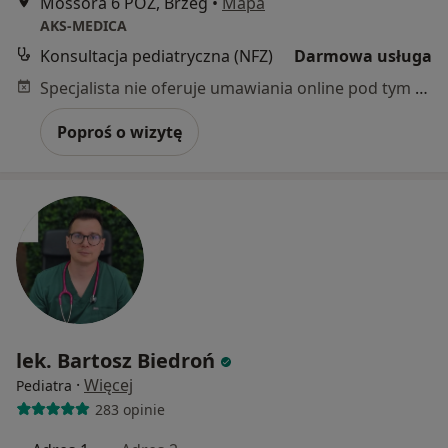
Mossora 6 POZ, Brzeg
•
Mapa
AKS-MEDICA
Konsultacja pediatryczna (NFZ)
Darmowa usługa
Specjalista nie oferuje umawiania online pod tym adresem.
Poproś o wizytę
lek. Bartosz Biedroń
·
Więcej
Pediatra
283 opinie