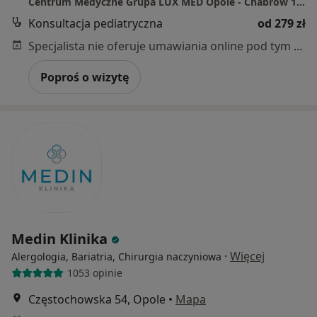
Centrum Medyczne Grupa LUX MED Opole - Chabrów 117
Konsultacja pediatryczna
od 279 zł
Specjalista nie oferuje umawiania online pod tym adresem.
Poproś o wizytę
Medin Klinika
·
Więcej
Alergologia, Bariatria, Chirurgia naczyniowa
1053 opinie
Częstochowska 54, Opole
•
Mapa