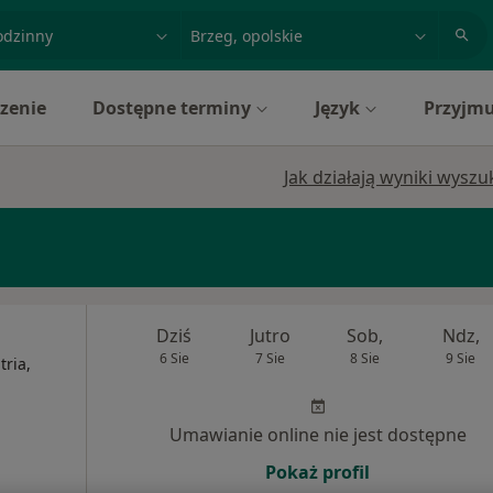
acja, badanie lub nazwisko
miasto lub dzielnica
zenie
Dostępne terminy
Język
Przyjmu
Jak działają wyniki wysz
Dziś
Jutro
Sob,
Ndz,
6 Sie
7 Sie
8 Sie
9 Sie
ria,
Umawianie online nie jest dostępne
Pokaż profil