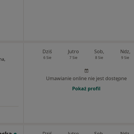
Dziś
Jutro
Sob,
Ndz,
6 Sie
7 Sie
8 Sie
9 Sie
na,
Umawianie online nie jest dostępne
Pokaż profil
acka
Dziś
Jutro
Sob,
Ndz,