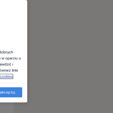
Pon,
Wt,
Śr,
10 Sie
11 Sie
12 Sie
odobnych
i w oparciu o
awdzić i
wnież linki
 cookies
akceptuj