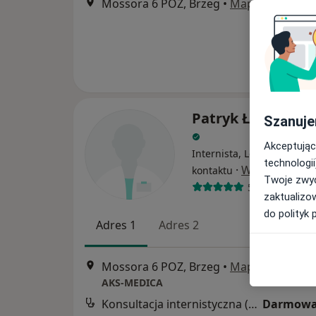
Mossora 6 POZ, Brzeg
•
Mapa
Patryk Łukasz Ka
Szanuje
Akceptując
Internista, Lekarz pierws
technologii
·
Więcej
kontaktu
Twoje zwyc
55 opinii
zaktualizo
do polityk 
Adres 1
Adres 2
Mossora 6 POZ, Brzeg
•
Mapa
AKS-MEDICA
Konsultacja internistyczna (NFZ)
Darmowa