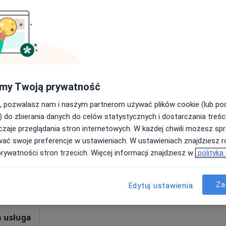
miński
Dziś
Jutro
Sob,
Ndz,
my Twoją prywatność
6 Sie
7 Sie
8 Sie
9 Sie
, pozwalasz nam i naszym partnerom używać plików cookie (lub p
zego
) do zbierania danych do celów statystycznych i dostarczania treśc
zaje przeglądania stron internetowych. W każdej chwili możesz spr
Umawianie online nie jest dostępne
wać swoje preferencje w ustawieniach. W ustawieniach znajdziesz ró
Poproś o wizytę
prywatności stron trzecich. Więcej informacji znajdziesz w
polityka
Za
Edytuj ustawienia
 usługa