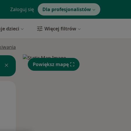
Zaloguj się
Dla profesjonalistów
je dzieci
Więcej filtrów
ukiwania
Powiększ mapę
Pon,
Wt,
Śr,
10 Sie
11 Sie
12 Sie