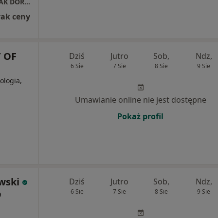
NZOZ MED-VITA SC KĘCKA DOROTA, SZUBELAK DOROTA, KĘCKA KATARZYNA
rak ceny
 OF
Dziś
Jutro
Sob,
Ndz,
6 Sie
7 Sie
8 Sie
9 Sie
ologia,
Umawianie online nie jest dostępne
Pokaż profil
wski
Dziś
Jutro
Sob,
Ndz,
6 Sie
7 Sie
8 Sie
9 Sie
a