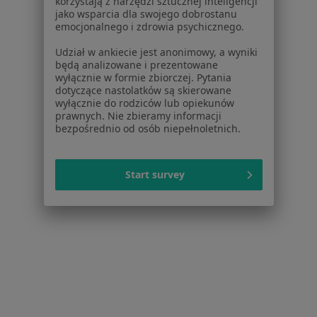
korzystają z narzędzi sztucznej inteligencji
jako wsparcia dla swojego dobrostanu
emocjonalnego i zdrowia psychicznego.
dr n. med. Patrycja Tokarzewska
Udział w ankiecie jest anonimowy, a wyniki
Lekarz rodzinny, Lekarz wykonujący zabiegi medycyny
będą analizowane i prezentowane
·
Więcej
estetycznej
wyłącznie w formie zbiorczej. Pytania
dotyczące nastolatków są skierowane
22 opinie
wyłącznie do rodziców lub opiekunów
prawnych. Nie zbieramy informacji
ul. Kawaleryjska 10 / 2, Lublin
•
Mapa
bezpośrednio od osób niepełnoletnich.
Centrum Medyczne Tulipan
Specjalista nie oferuje umawiania online pod tym adresem.
Start survey
Poproś o wizytę