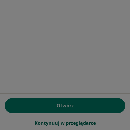
55 opinii
Jutrzenki 4, Lublin
•
Mapa
Brak dostępnych specjalistów z wolnymi terminami w tym centrum medycznym.
Pokaż profil
lek. Renata Hapońska
Otwórz
Lekarz rodzinny, Pediatra
8 opinii
Kontynuuj w przeglądarce
Tymiankowa 7, Lublin
•
Mapa