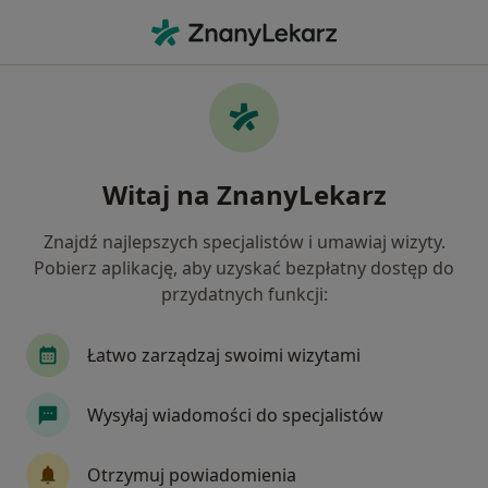
Me
Lekarz Rodzinny • Czuby, Lublin, lubelskie
Filtry
Ubezpieczenie
Mapa
Lekarze rodzinni Lublin Czuby
Witaj na ZnanyLekarz
Jak działają wyniki wyszukiwania
Znajdź najlepszych specjalistów i umawiaj wizyty.
Pobierz aplikację, aby uzyskać bezpłatny dostęp do
Wybierz swoje ubezpieczenie
przydatnych funkcji:
NFZ
Łatwo zarządzaj swoimi wizytami
Wysyłaj wiadomości do specjalistów
Otrzymuj powiadomienia