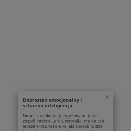
dr n. med. Maciej Domański
W trakcie specjalizacji (Lekarz rodzinny), Psychiatra
8 opinii
Onyksowa 19/U3, Lublin
•
Mapa
Specjalistyczna Praktyka Lekarska Maciej Domański
Specjalista nie oferuje umawiania online pod tym adresem.
Poproś o wizytę
Dobrostan emocjonalny i
sztuczna inteligencja
Niniejsza ankieta, przygotowana przez
zespół Patient Care Doctoralia, ma na celu
lepsze zrozumienie, w jaki sposób ludzie