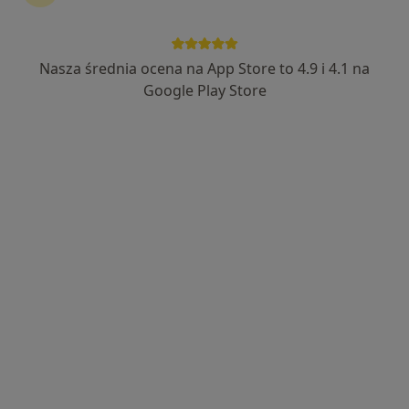
Nasza średnia ocena na App Store to 4.9 i 4.1 na
Luxmed Lublin - Orkana
Google Play Store
·
Więcej
Medycyna rodzinna, Radiologia, Ortopedia dziecięca
430 opinii
Orkana 7, Lublin
•
Mapa
Brak dostępnych specjalistów z wolnymi terminami w tym centrum medycznym.
Pokaż profil