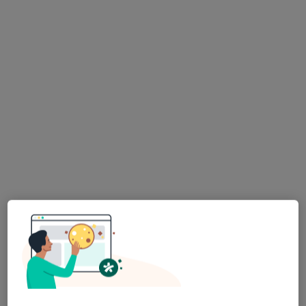
Orkana 7, Lublin
•
Mapa
Luxmed Lublin - Orkana
Specjalista nie oferuje umawiania online pod tym adresem.
Poproś o wizytę
Dostępni specjaliści
Specjaliści znajdują się poza Czuby, Lublin, lubelskie,
w obszarach bliskich Twojemu wyszukiwaniu.