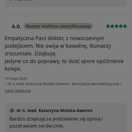
A.D.
Numer telefonu zweryfikowany
A
Empatyczna Pani doktor, z nowoczesnym
podejściem. Nie owija w bawełnę, tłumaczy
zrozumiale. Dziękuję.
Jedyne co do poprawy, to dość spore opóźnienie
kolejki.
19 maja 2025
•
dr n. med. Katarzyna Wolska-Gawron
•
konsultacja dermatologiczna
•
w opinii użytkownika A.D.
zgłoś nadużycie
dr n. med. Katarzyna Wolska-Gawron
Bardzo dziękuję za podzielenie się opinią i
pozdrawiam serdecznie.