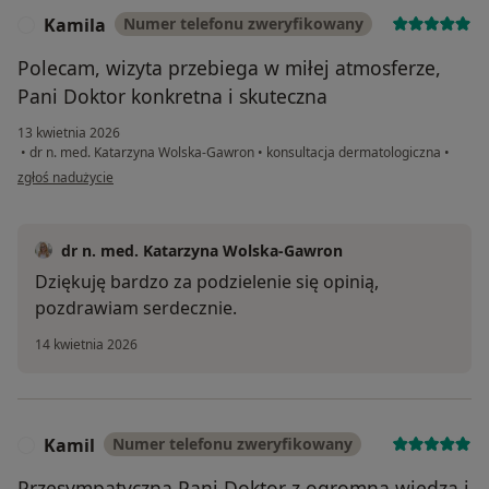
Kamila
Numer telefonu zweryfikowany
K
Polecam, wizyta przebiega w miłej atmosferze,
Pani Doktor konkretna i skuteczna
13 kwietnia 2026
•
dr n. med. Katarzyna Wolska-Gawron
•
konsultacja dermatologiczna
•
w opinii użytkownika Kamila
zgłoś nadużycie
dr n. med. Katarzyna Wolska-Gawron
Dziękuję bardzo za podzielenie się opinią,
pozdrawiam serdecznie.
14 kwietnia 2026
Kamil
Numer telefonu zweryfikowany
K
Przesympatyczna Pani Doktor z ogromną wiedzą i