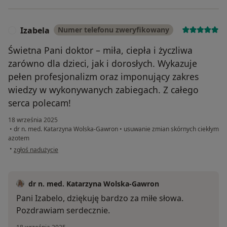
Izabela
Numer telefonu zweryfikowany
I
Świetna Pani doktor – miła, ciepła i życzliwa
zarówno dla dzieci, jak i dorosłych. Wykazuje
pełen profesjonalizm oraz imponujący zakres
wiedzy w wykonywanych zabiegach. Z całego
serca polecam!
18 września 2025
•
dr n. med. Katarzyna Wolska-Gawron
•
usuwanie zmian skórnych ciekłym
azotem
w opinii użytkownika Izabela
•
zgłoś nadużycie
dr n. med. Katarzyna Wolska-Gawron
Pani Izabelo, dziękuję bardzo za miłe słowa.
Pozdrawiam serdecznie.