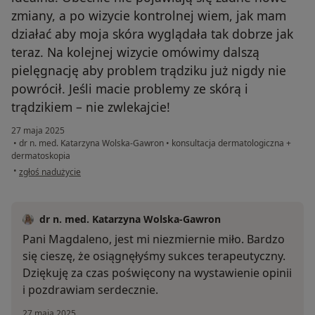
zmiany, a po wizycie kontrolnej wiem, jak mam
działać aby moja skóra wyglądała tak dobrze jak
teraz. Na kolejnej wizycie omówimy dalszą
pielęgnację aby problem trądziku już nigdy nie
powrócił. Jeśli macie problemy ze skórą i
trądzikiem – nie zwlekajcie!
27 maja 2025
•
dr n. med. Katarzyna Wolska-Gawron
•
konsultacja dermatologiczna +
dermatoskopia
w opinii użytkownika Magdalena P
•
zgłoś nadużycie
dr n. med. Katarzyna Wolska-Gawron
Pani Magdaleno, jest mi niezmiernie miło. Bardzo
się cieszę, że osiągnęłyśmy sukces terapeutyczny.
Dziękuję za czas poświęcony na wystawienie opinii
i pozdrawiam serdecznie.
27 maja 2025