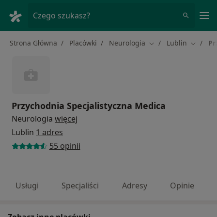
Me
Czego szukasz?
Strona Główna
Placówki
Neurologia
Lublin
Pr
Zmień miasto
Zmień m
Przychodnia Specjalistyczna Medica
Neurologia
więcej
Lublin
1 adres
55 opinii
Usługi
Specjaliści
Adresy
Opinie
Zobacz inne placówki