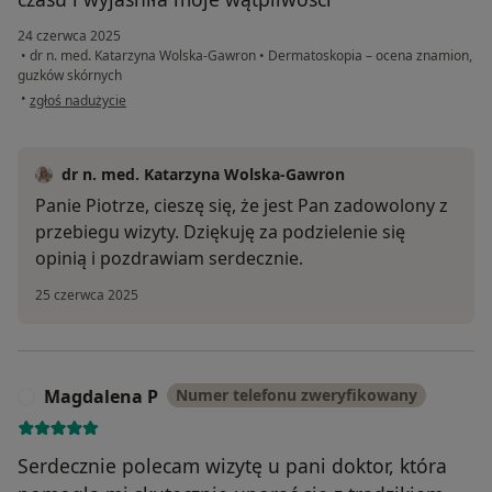
24 czerwca 2025
•
dr n. med. Katarzyna Wolska-Gawron
•
Dermatoskopia – ocena znamion,
guzków skórnych
w opinii użytkownika Piotr
•
zgłoś nadużycie
dr n. med. Katarzyna Wolska-Gawron
Panie Piotrze, cieszę się, że jest Pan zadowolony z
przebiegu wizyty. Dziękuję za podzielenie się
opinią i pozdrawiam serdecznie.
25 czerwca 2025
Magdalena P
Numer telefonu zweryfikowany
M
Serdecznie polecam wizytę u pani doktor, która