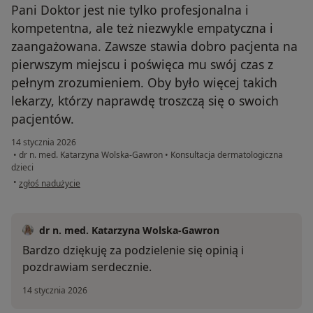
Pani Doktor jest nie tylko profesjonalna i
kompetentna, ale też niezwykle empatyczna i
zaangażowana. Zawsze stawia dobro pacjenta na
pierwszym miejscu i poświęca mu swój czas z
pełnym zrozumieniem. Oby było więcej takich
lekarzy, którzy naprawdę troszczą się o swoich
pacjentów.
14 stycznia 2026
•
dr n. med. Katarzyna Wolska-Gawron
•
Konsultacja dermatologiczna
dzieci
w opinii użytkownika Lena
•
zgłoś nadużycie
dr n. med. Katarzyna Wolska-Gawron
Bardzo dziękuję za podzielenie się opinią i
pozdrawiam serdecznie.
14 stycznia 2026