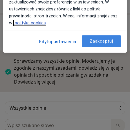
zaktualizować swoje preferencje w ustawieniach. W
ustawieniach znajdziesz również linki do polityk
prywatności stron trzecich. Więcej informacji znajdziesz
Opinie o specjalistach (55)
w
polityka cookies
Zaakceptuj
Edytuj ustawienia
55 opinii
Sprawdzamy wszystkie opinie. Moderujemy je
zgodnie z naszymi zasadami, dowiedz się więcej o
opiniach i sposobie obliczania gwiazdek na
Dowiedz się więcej o opiniach
Dowiedz się więcej
Szukaj w opiniach