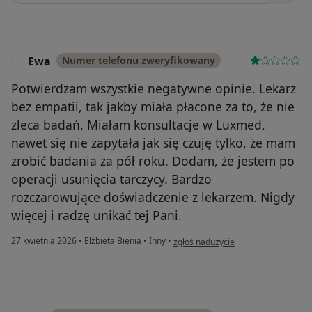
Ewa
Numer telefonu zweryfikowany
E
Potwierdzam wszystkie negatywne opinie. Lekarz
bez empatii, tak jakby miała płacone za to, że nie
zleca badań. Miałam konsultacje w Luxmed,
nawet się nie zapytała jak się czuję tylko, że mam
zrobić badania za pół roku. Dodam, że jestem po
operacji usunięcia tarczycy. Bardzo
rozczarowujące doświadczenie z lekarzem. Nigdy
więcej i radzę unikać tej Pani.
w opinii użytkownika Ewa
27 kwietnia 2026
•
Elżbieta Bienia
•
Inny
•
zgłoś nadużycie