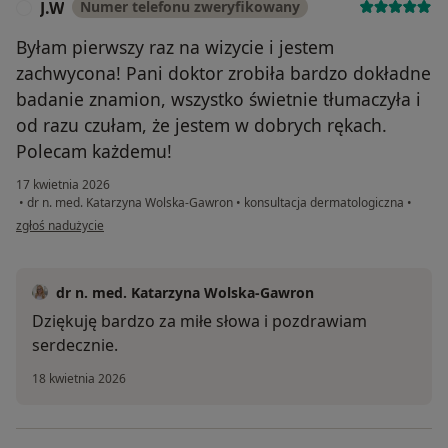
J.W
Numer telefonu zweryfikowany
J
Byłam pierwszy raz na wizycie i jestem
zachwycona! Pani doktor zrobiła bardzo dokładne
badanie znamion, wszystko świetnie tłumaczyła i
od razu czułam, że jestem w dobrych rękach.
Polecam każdemu!
17 kwietnia 2026
•
dr n. med. Katarzyna Wolska-Gawron
•
konsultacja dermatologiczna
•
w opinii użytkownika J.W
zgłoś nadużycie
dr n. med. Katarzyna Wolska-Gawron
Dziękuję bardzo za miłe słowa i pozdrawiam
serdecznie.
18 kwietnia 2026