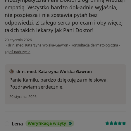
empatią. Wszystko bardzo dokładnie wyjaśnia,
nie pospiesza i nie zostawia pytań bez
odpowiedzi. Z całego serca polecam i oby więcej
takich takich lekarzy jak Pani Doktor!
20 stycznia 2026
•
dr n. med. Katarzyna Wolska-Gawron
•
konsultacja dermatologiczna
•
w opinii użytkownika Kamil
zgłoś nadużycie
dr n. med. Katarzyna Wolska-Gawron
Panie Kamilu, bardzo dziękuję za miłe słowa.
Pozdrawiam serdecznie.
20 stycznia 2026
Lena
Weryfikacja wizyty
L