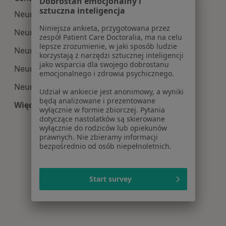
Dobrostan emocjonalny i
sztuczna inteligencja
Neurologia centra medyczne w Puławach
Niniejsza ankieta, przygotowana przez
Neurologia centra medyczne w Świdniku
zespół Patient Care Doctoralia, ma na celu
lepsze zrozumienie, w jaki sposób ludzie
Neurologia centra medyczne w Kraśniku
korzystają z narzędzi sztucznej inteligencji
jako wsparcia dla swojego dobrostanu
Neurologia centra medyczne w Łęcznej
emocjonalnego i zdrowia psychicznego.
Neurologia centra medyczne w Bełżycach
Udział w ankiecie jest anonimowy, a wyniki
będą analizowane i prezentowane
Więcej (6)
wyłącznie w formie zbiorczej. Pytania
Więcej w kategorii: Centra medyczne Neurologi
dotyczące nastolatków są skierowane
wyłącznie do rodziców lub opiekunów
prawnych. Nie zbieramy informacji
bezpośrednio od osób niepełnoletnich.
Start survey