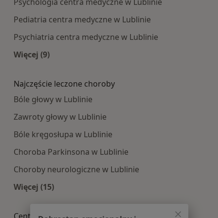
Psychologia centra medyczne w Lublinie
Pediatria centra medyczne w Lublinie
Psychiatria centra medyczne w Lublinie
Więcej (9)
Więcej w kategorii: Najpopularniesze centra m
Najczęście leczone choroby
Bóle głowy w Lublinie
Zawroty głowy w Lublinie
Bóle kręgosłupa w Lublinie
Choroba Parkinsona w Lublinie
Choroby neurologiczne w Lublinie
Więcej (15)
Więcej w kategorii: Najczęście leczone choroby
Centra medyczne Neurologia w pobliżu