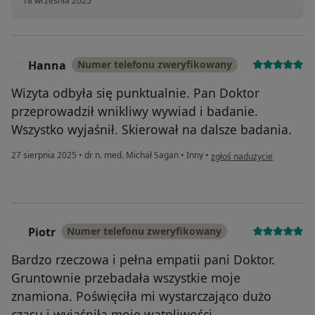
18 września 2025
Hanna
Numer telefonu zweryfikowany
H
Wizyta odbyła się punktualnie. Pan Doktor
przeprowadził wnikliwy wywiad i badanie.
Wszystko wyjaśnił. Skierował na dalsze badania.
w opinii użytkownika Hann
27 sierpnia 2025
•
dr n. med. Michał Sagan
•
Inny
•
zgłoś nadużycie
Piotr
Numer telefonu zweryfikowany
P
Bardzo rzeczowa i pełna empatii pani Doktor.
Gruntownie przebadała wszystkie moje
znamiona. Poświęciła mi wystarczająco dużo
czasu i wyjaśniła moje wątpliwości