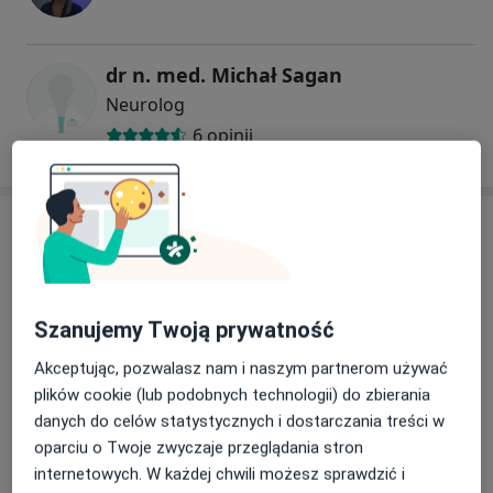
dr n. med. Michał Sagan
Neurolog
6 opinii
Adres
Powiększ mapę
Szanujemy Twoją prywatność
Akceptując, pozwalasz nam i naszym partnerom używać
plików cookie (lub podobnych technologii) do zbierania
Przychodnia Specjalistyczna Medica
danych do celów statystycznych i dostarczania treści w
Jutrzenki 4, 20-538 Lublin
oparciu o Twoje zwyczaje przeglądania stron
Ubezpieczenia
internetowych. W każdej chwili możesz sprawdzić i
NFZ