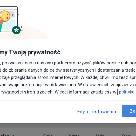
Dziś
Jutro
Ndz,
Pon,
my Twoją prywatność
7 Sie
8 Sie
9 Sie
10 Sie
, pozwalasz nam i naszym partnerom używać plików cookie (lub p
) do zbierania danych do celów statystycznych i dostarczania treśc
zaje przeglądania stron internetowych. W każdej chwili możesz spr
Umawianie online nie jest dostępne
wać swoje preferencje w ustawieniach. W ustawieniach znajdziesz ró
Poproś o wizytę
prywatności stron trzecich. Więcej informacji znajdziesz w
polityka
lawa
•
Mapa
arska
Za
rak ceny
Edytuj ustawienia