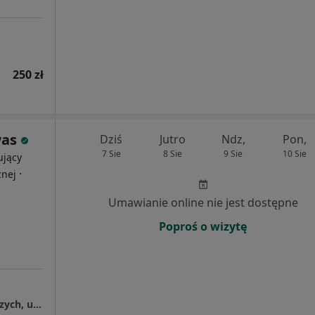
250 zł
was
Dziś
Jutro
Ndz,
Pon,
7 Sie
8 Sie
9 Sie
10 Sie
ujący
·
znej
Umawianie online nie jest dostępne
Poproś o wizytę
Centrum Medyczne Grupa LUX MED – Wałbrzych, ul. Uczniowska 16