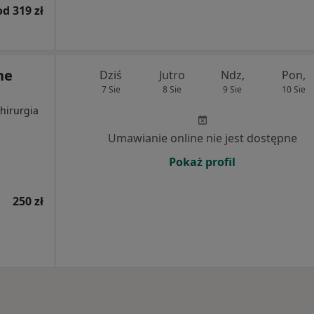
od 319 zł
ne
Dziś
Jutro
Ndz,
Pon,
7 Sie
8 Sie
9 Sie
10 Sie
Chirurgia
Umawianie online nie jest dostępne
Pokaż profil
250 zł