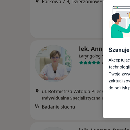
Parkowa 7-9, Dzierżoniów
•
Mapa
lek. Anna Kaptur
Szanuje
·
Więcej
Laryngolog
Akceptując
4 opinie
technologii
Twoje zwyc
zaktualizo
do polityk 
ul. Rotmistrza Witolda Pileckiego 10 B, Bie
Indywidualna Specjalistyczna Praktyka Lek
Badanie słuchu
B