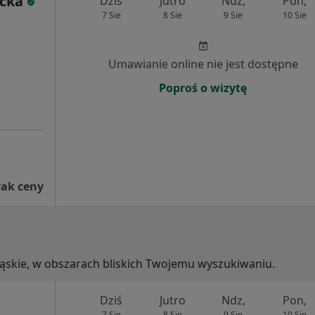
ecka
Dziś
Jutro
Ndz,
Pon,
7 Sie
8 Sie
9 Sie
10 Sie
Umawianie online nie jest dostępne
Poproś o wizytę
rak ceny
ośląskie, w obszarach bliskich Twojemu wyszukiwaniu.
Dziś
Jutro
Ndz,
Pon,
7 Sie
8 Sie
9 Sie
10 Sie