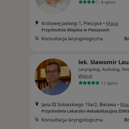
8 opinii
Królowej Jadwigi 1, Pieszyce
•
Mapa
Przychodnia Miejska w Pieszycach
Konsultacja laryngologiczna
B
lek. Sławomir Lau
Laryngolog, Audiolog, fon
Więcej
11 opinii
Jana III Sobieskiego 19a/2, Bielawa
•
Ma
Przychodnia Lekarsko-Rehabilitacyjna ZDR
Konsultacja laryngologiczna
B