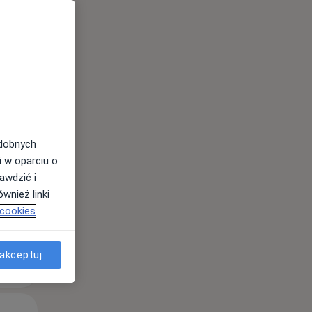
Wt,
Śr,
Czw,
11 Sie
12 Sie
13 Sie
odobnych
i w oparciu o
awdzić i
wnież linki
 cookies
akceptuj