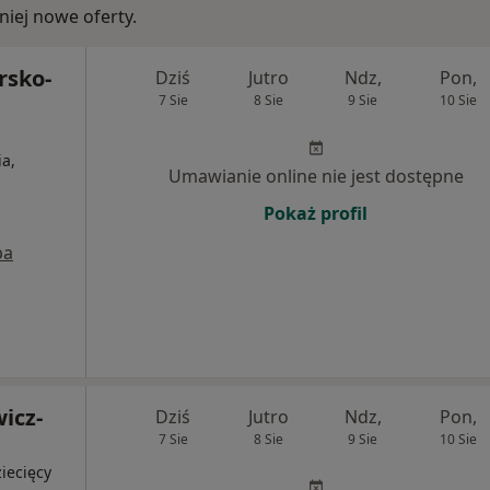
iej nowe oferty.
rsko-
Dziś
Jutro
Ndz,
Pon,
7 Sie
8 Sie
9 Sie
10 Sie
a,
Umawianie online nie jest dostępne
Pokaż profil
pa
wicz-
Dziś
Jutro
Ndz,
Pon,
7 Sie
8 Sie
9 Sie
10 Sie
iecięcy