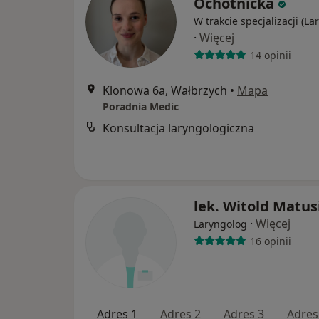
Ochotnicka
W trakcie specjalizacji (La
·
Więcej
14 opinii
Klonowa 6a, Wałbrzych
•
Mapa
Poradnia Medic
Konsultacja laryngologiczna
lek. Witold Matus
·
Więcej
Laryngolog
16 opinii
Adres 1
Adres 2
Adres 3
Adres