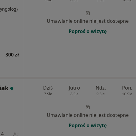
ryngolog)
Umawianie online nie jest dostępne
Poproś o wizytę
300 zł
iak
Dziś
Jutro
Ndz,
Pon,
7 Sie
8 Sie
9 Sie
10 Sie
Umawianie online nie jest dostępne
Poproś o wizytę
 4
Adres 5
Adres 6
Adres 7
Adres 8