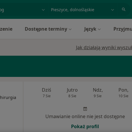
acja, badanie lub nazwisko
miasto lub dzielnica
zenie
Dostępne terminy
Język
Przyjmu
Jak działają wyniki wysz
Dziś
Jutro
Ndz,
Pon,
7 Sie
8 Sie
9 Sie
10 Sie
Chirurgia
Umawianie online nie jest dostępne
Pokaż profil