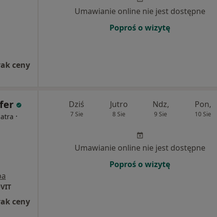
Umawianie online nie jest dostępne
Poproś o wizytę
rak ceny
fer
Dziś
Jutro
Ndz,
Pon,
7 Sie
8 Sie
9 Sie
10 Sie
·
iatra
Umawianie online nie jest dostępne
Poproś o wizytę
pa
OVIT
rak ceny