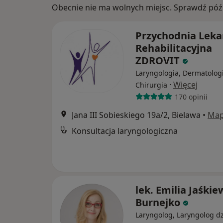
Obecnie nie ma wolnych miejsc. Sprawdź późn
Przychodnia Leka
Rehabilitacyjna
ZDROVIT
Laryngologia, Dermatologi
·
Więcej
Chirurgia
170 opinii
Jana III Sobieskiego 19a/2, Bielawa
•
Ma
Konsultacja laryngologiczna
lek. Emilia Jaśkie
Burnejko
Laryngolog, Laryngolog dz