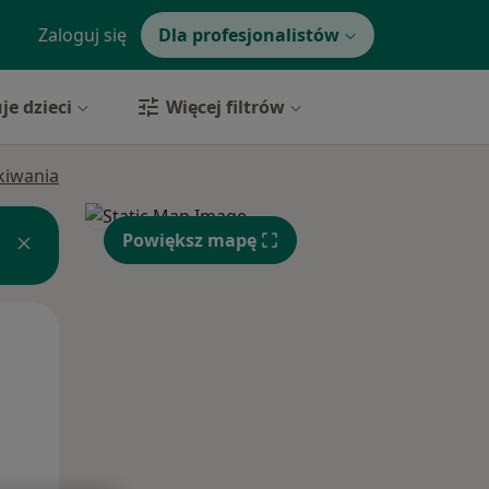
Zaloguj się
Dla profesjonalistów
je dzieci
Więcej filtrów
ukiwania
Powiększ mapę
Wt,
Śr,
Czw,
11 Sie
12 Sie
13 Sie