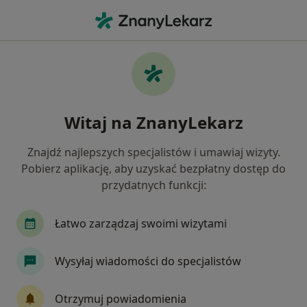
Me
Ból Zęba • Pieszyce, dolnośląskie
Filtry
• 1
Mapa
Ból zęba specjaliści w Pieszycach
Witaj na ZnanyLekarz
Jak działają wyniki wyszukiwania
Znajdź najlepszych specjalistów i umawiaj wizyty.
Pobierz aplikację, aby uzyskać bezpłatny dostęp do
Jakiego specjalisty szukasz?
przydatnych funkcji:
Stomatolog
Fizjoterapeuta
Stomatolog dz
Łatwo zarządzaj swoimi wizytami
Wysyłaj wiadomości do specjalistów
Otrzymuj powiadomienia