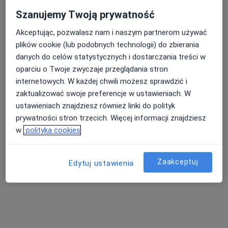
Szanujemy Twoją prywatność
Akceptując, pozwalasz nam i naszym partnerom używać
lek. dent. Magdalena Borkowska-Olender
plików cookie (lub podobnych technologii) do zbierania
danych do celów statystycznych i dostarczania treści w
·
Więcej
Stomatolog, Stomatolog dziecięcy
oparciu o Twoje zwyczaje przeglądania stron
21 opinii
internetowych. W każdej chwili możesz sprawdzić i
Kopernika 3a, Dzierżoniów
•
Mapa
zaktualizować swoje preferencje w ustawieniach. W
Centrum Stomatologiczne Twój Uśmiech - Implantologia, Implantoprotetyka, Protetyka, Ortodoncja, Okluzja, Stomatologia Dzierżoniów
ustawieniach znajdziesz również linki do polityk
Konsultacja ortodontyczna
od 400 zł
prywatności stron trzecich. Więcej informacji znajdziesz
w
polityka cookies
Specjalista nie oferuje umawiania online pod tym adresem.
Poproś o wizytę
Zaakceptuj
Edytuj ustawienia