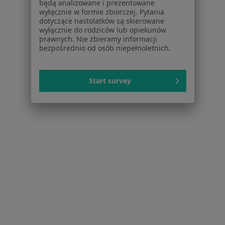
będą analizowane i prezentowane
Polityka cookies
wyłącznie w formie zbiorczej. Pytania
Jak działają wyniki wyszukiwania
dotyczące nastolatków są skierowane
wyłącznie do rodziców lub opiekunów
Dostępność
prawnych. Nie zbieramy informacji
O nas
bezpośrednio od osób niepełnoletnich.
Praca
Rekrutujemy!
Partnerzy
Centrum prasowe
Start survey
Kontakt
Dla pacjentów
Lekarze
Placówki medyczne
Pytania i odpowiedzi
Usługi i zabiegi
Choroby
Pomoc
Aplikacje mobilne
Blog dla pacjentów