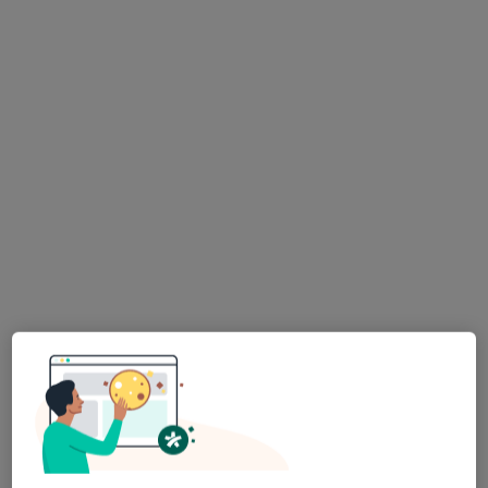
lek. dent. Małgorzata Zmonarska
·
Więcej
Stomatolog
8 opinii
Kopernika 3a, Dzierżoniów
•
Mapa
Centrum Stomatologiczne Twój Uśmiech - Implantologia, Implantoprotetyka, Protetyka, Ortodoncja, Okluzja, Stomatologia Dzierżoniów
Konsultacja stomatologiczna
od 300 zł
Specjalista nie oferuje umawiania online pod tym adresem.
Poproś o wizytę