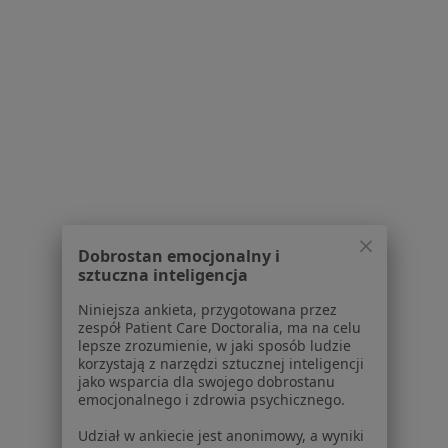
Choroby błon śluzowych w Pieszycach
Choroby przyzębia w Pieszycach
Więcej (11)
Więcej w kategorii: Schorzenia w Pieszycach
Strona Główna
Choroby
Ból Zęba
Pieszyce
Zmień miasto
Zmień mi
Dobrostan emocjonalny i
sztuczna inteligencja
Serwis
Niniejsza ankieta, przygotowana przez
zespół Patient Care Doctoralia, ma na celu
Regulamin
lepsze zrozumienie, w jaki sposób ludzie
korzystają z narzędzi sztucznej inteligencji
Polityka prywatności pacjentów
jako wsparcia dla swojego dobrostanu
Polityka prywatności profesjonalistów
emocjonalnego i zdrowia psychicznego.
Polityka prywatności dla profesjonalistów, których
Udział w ankiecie jest anonimowy, a wyniki
dane pozyskaliśmy samodzielnie