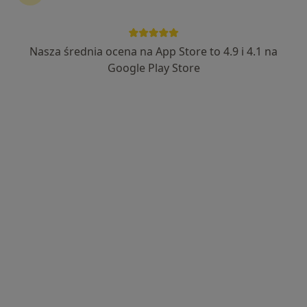
Nasza średnia ocena na App Store to 4.9 i 4.1 na
lek. dent. Dawid Olender
Google Play Store
·
Więcej
Stomatolog
19 opinii
Kopernika 3a, Dzierżoniów
•
Mapa
Centrum Stomatologiczne Twój Uśmiech - Implantologia, Implantoprotetyka, Protetyka, Ortodoncja, Okluzja, Stomatologia Dzierżoniów
Konsultacja stomatologiczna
od 280 zł
Specjalista nie oferuje umawiania online pod tym adresem.
Poproś o wizytę