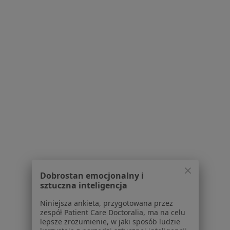
NZOZ „Twój Lekarz”
·
Więcej
Laryngologia, Medycyna rodzinna, Pediatria
1055 opinii
Adres 1
Adres 2
Adres 3
Witosa 5, Kobierzyce
•
Mapa
Konsultacja laryngologiczna
Brak dostępnych specjalistów z wolnymi terminami w tym centrum medycznym.
Dobrostan emocjonalny i
Pokaż profil
sztuczna inteligencja
Niniejsza ankieta, przygotowana przez
zespół Patient Care Doctoralia, ma na celu
lepsze zrozumienie, w jaki sposób ludzie