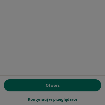
W pobliżu Strzelina
Laryngolodzy w Wrocławiu
Laryngolodzy w Nysie
Laryngolodzy w Kłodzku
Laryngolodzy w Świdnicy
Laryngolodzy w Oławie
Więcej (11)
Więcej w kategorii: W pobliżu Strzelina
Najczęstsze schorzenia
Chrapanie Strzelin
Polipy nosa Strzelin
Otwórz
Ból zatok Strzelin
Choroby laryngologiczne Strzelin
Kontynuuj w przeglądarce