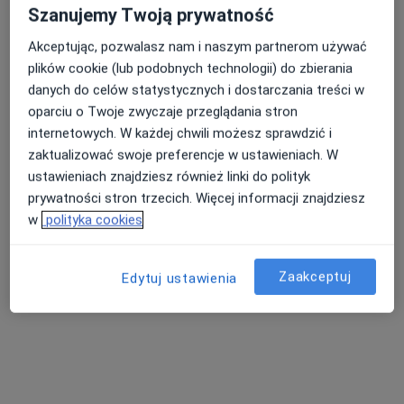
Specjalista nie oferuje umawiania online pod tym adresem.
Szanujemy Twoją prywatność
Akceptując, pozwalasz nam i naszym partnerom używać
Poproś o wizytę
plików cookie (lub podobnych technologii) do zbierania
danych do celów statystycznych i dostarczania treści w
oparciu o Twoje zwyczaje przeglądania stron
internetowych. W każdej chwili możesz sprawdzić i
zaktualizować swoje preferencje w ustawieniach. W
ustawieniach znajdziesz również linki do polityk
prywatności stron trzecich. Więcej informacji znajdziesz
w
polityka cookies
Bezpieczne płatności
Zaakceptuj
lek. Olimpia Sułkowska-Janicka
Edytuj ustawienia
·
Więcej
Laryngolog
271 opinii
Adres
Online