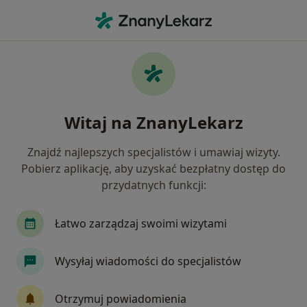
Me
Laryngolog • Strzelin, dolnośląskie
Filtry
Ubezpieczenie
Mapa
Polecani laryngolodzy w Strzelinie
Witaj na ZnanyLekarz
Jak działają wyniki wyszukiwania
Znajdź najlepszych specjalistów i umawiaj wizyty.
Pobierz aplikację, aby uzyskać bezpłatny dostęp do
Wybierz swoje ubezpieczenie
przydatnych funkcji:
Medicover
Łatwo zarządzaj swoimi wizytami
Wysyłaj wiadomości do specjalistów
Otrzymuj powiadomienia