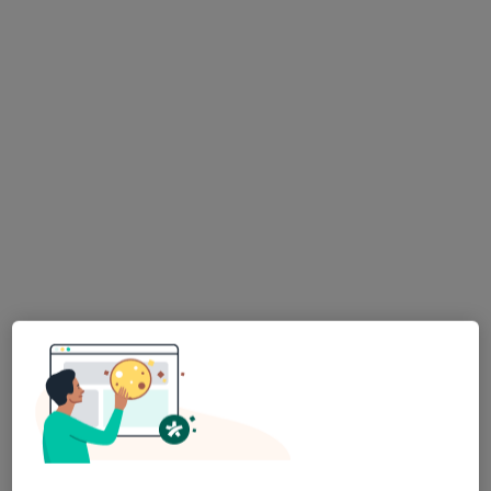
lek. Katarzyna Barbara Bitowska
·
Więcej
Laryngolog
1228 opinii
Adres
Online
Racławicka 107/1c, Wrocław
•
Mapa
Medisense Katarzyna Bitowska
Konsultacja laryngologiczna
od 300 zł