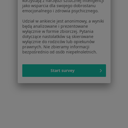
korzystają z narzędzi sztucznej inteligencji
jako wsparcia dla swojego dobrostanu
emocjonalnego i zdrowia psychicznego.
Udział w ankiecie jest anonimowy, a wyniki
będą analizowane i prezentowane
wyłącznie w formie zbiorczej. Pytania
dotyczące nastolatków są skierowane
Przychodnia MediQ
wyłącznie do rodziców lub opiekunów
·
Więcej
prawnych. Nie zbieramy informacji
Laryngologia, Ginekologia, Dermatologia
bezpośrednio od osób niepełnoletnich.
193 opinie
Adama Mickiewicza 5, Strzelin
•
Mapa
Start survey
Konsultacja laryngologiczna
280 zł
dr n. med. Hanna
lek. Agnieszka
Temporale
Bargiel-Wolnica
laryngolog
laryngolog
Brak dostępnych specjalistów z wolnymi terminami w tym centrum medycznym.