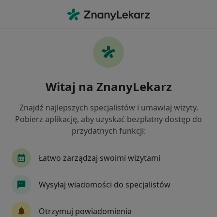
Me
Przebarwienia Zębów • Pieszyce, dolnośląskie
Filtry
• 1
Mapa
Przebarwienia zębów specjaliści w
Witaj na ZnanyLekarz
Pieszycach
Jak działają wyniki wyszukiwania
Znajdź najlepszych specjalistów i umawiaj wizyty.
Pobierz aplikację, aby uzyskać bezpłatny dostęp do
przydatnych funkcji:
Jakiego specjalisty szukasz?
Stomatolog
Ortodonta
Stomatolog dzieci
Łatwo zarządzaj swoimi wizytami
Wysyłaj wiadomości do specjalistów
Otrzymuj powiadomienia