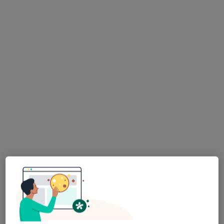
lek. dent. Małgorzata Zmonarska
·
Więcej
Stomatolog
8 opinii
Kopernika 3a, Dzierżoniów
•
Mapa
Centrum Stomatologiczne Twój Uśmiech - Implantologia, Implantoprotetyka, Protetyka, Ortodoncja, Okluzja, Stomatologia Dzierżoniów
Konsultacja stomatologiczna
od 280 zł
Specjalista nie oferuje umawiania online pod tym adresem.
Poproś o wizytę