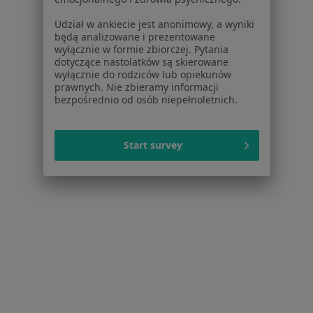
Polityka prywatności profesjonalistów
Polityka prywatności dla profesjonalistów, których
Udział w ankiecie jest anonimowy, a wyniki
dane pozyskaliśmy samodzielnie
będą analizowane i prezentowane
wyłącznie w formie zbiorczej. Pytania
Polityka cookies
dotyczące nastolatków są skierowane
Jak działają wyniki wyszukiwania
wyłącznie do rodziców lub opiekunów
Dostępność
prawnych. Nie zbieramy informacji
bezpośrednio od osób niepełnoletnich.
O nas
Praca
Rekrutujemy!
Partnerzy
Start survey
Centrum prasowe
Kontakt
Dla pacjentów
Lekarze
Placówki medyczne
Pytania i odpowiedzi
Usługi i zabiegi
Choroby
Pomoc