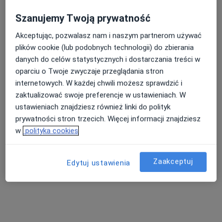
Szanujemy Twoją prywatność
Akceptując, pozwalasz nam i naszym partnerom używać
lek. dent. Magdalena Borkowska-Olender
plików cookie (lub podobnych technologii) do zbierania
danych do celów statystycznych i dostarczania treści w
·
Więcej
Stomatolog, Stomatolog dziecięcy
oparciu o Twoje zwyczaje przeglądania stron
21 opinii
internetowych. W każdej chwili możesz sprawdzić i
zaktualizować swoje preferencje w ustawieniach. W
Kopernika 3a, Dzierżoniów
•
Mapa
ustawieniach znajdziesz również linki do polityk
Centrum Stomatologiczne Twój Uśmiech - Implantologia, Implantoprotetyka, Protetyka, Ortodoncja, Okluzja, Stomatologia Dzierżoniów
prywatności stron trzecich. Więcej informacji znajdziesz
Konsultacja ortodontyczna
od 400 zł
w
polityka cookies
Specjalista nie oferuje umawiania online pod tym adresem.
Zaakceptuj
Poproś o wizytę
Edytuj ustawienia