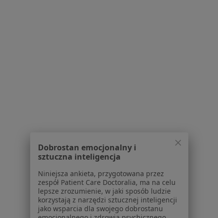
Ból zęba w Pieszycach
Choroby błon śluzowych w Pieszycach
Więcej (11)
Więcej w kategorii: Schorzenia w Pieszycach
Strona Główna
Choroby
Przebarwienia Zębów
Zmień mias
Pieszyce
Zmień miasto
Dobrostan emocjonalny i
sztuczna inteligencja
Niniejsza ankieta, przygotowana przez
Serwis
zespół Patient Care Doctoralia, ma na celu
lepsze zrozumienie, w jaki sposób ludzie
Regulamin
korzystają z narzędzi sztucznej inteligencji
Polityka prywatności pacjentów
jako wsparcia dla swojego dobrostanu
emocjonalnego i zdrowia psychicznego.