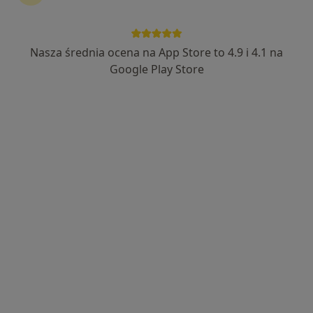
Nasza średnia ocena na App Store to 4.9 i 4.1 na
lek. dent. Dawid Olender
Google Play Store
·
Więcej
Stomatolog
19 opinii
Kopernika 3a, Dzierżoniów
•
Mapa
Centrum Stomatologiczne Twój Uśmiech - Implantologia, Implantoprotetyka, Protetyka, Ortodoncja, Okluzja, Stomatologia Dzierżoniów
Konsultacja stomatologiczna
od 280 zł
Specjalista nie oferuje umawiania online pod tym adresem.
Poproś o wizytę