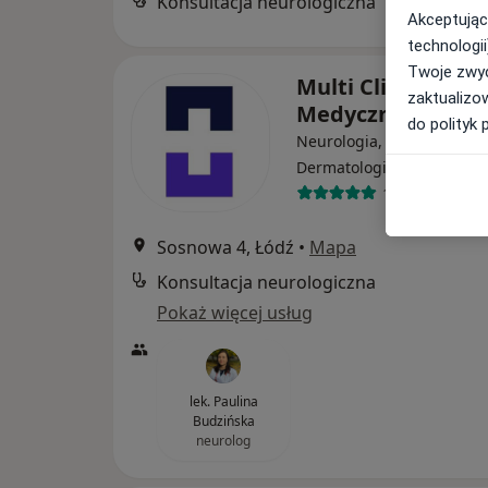
Konsultacja neurologiczna
Akceptując
technologii
Twoje zwyc
Multi Clinic Cent
zaktualizo
Medyczne Księży
do polityk 
Neurologia, Ginekologia,
·
Więcej
Dermatologia
1631 opinii
Sosnowa 4, Łódź
•
Mapa
Konsultacja neurologiczna
Pokaż więcej usług
lek. Paulina
Budzińska
neurolog