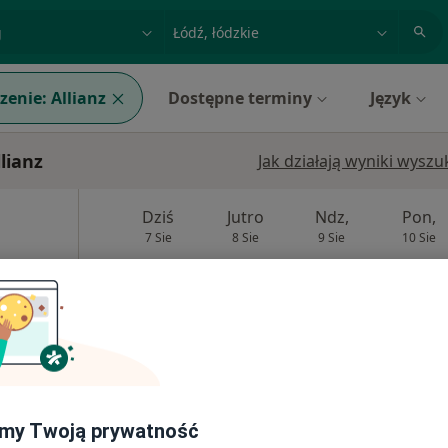
acja, badanie lub nazwisko
miasto lub dzielnica
zenie:
Allianz
Dostępne terminy
Język
lianz
Jak działają wyniki wysz
Dziś
Jutro
Ndz,
Pon,
7 Sie
8 Sie
9 Sie
10 Sie
Umawianie online nie jest dostępne
Poproś o wizytę
my Twoją prywatność