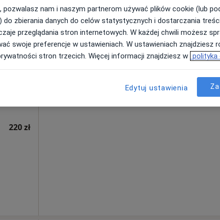
250 zł
, pozwalasz nam i naszym partnerom używać plików cookie (lub p
) do zbierania danych do celów statystycznych i dostarczania treśc
zaje przeglądania stron internetowych. W każdej chwili możesz spr
rum
Dziś
Jutro
Ndz,
Pon,
wać swoje preferencje w ustawieniach. W ustawieniach znajdziesz ró
 Młyn
7 Sie
8 Sie
9 Sie
10 Sie
prywatności stron trzecich. Więcej informacji znajdziesz w
polityka
Umawianie online nie jest dostępne
Za
Edytuj ustawienia
Pokaż profil
220 zł