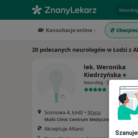
specjaliz
Konsultacje online
Ubezpiec
20 polecanych neurologów w Łodzi z Al
lek. Weronika
Kiedrzyńska
·
Więcej
Neurolog
1 opinia
Sosnowa 4, Łódź
•
Mapa
Multi Clinic Centrum Medyczne Księży Młyn
Akceptuje Allianz
Szanuje