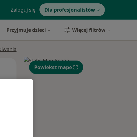
Zaloguj się
Dla profesjonalistów
Przyjmuje dzieci
Więcej filtrów
ukiwania
Wt,
Śr,
Czw,
Powiększ mapę
11 Sie
12 Sie
13 Sie