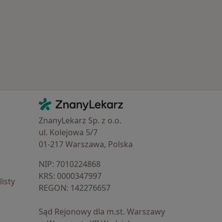
Kontakt
ZnanyLekarz - Strona główna
ZnanyLekarz Sp. z o.o.
ul. Kolejowa 5/7
01-217 Warszawa, Polska
NIP: ⁠7010224868
KRS: ⁠0000347997
isty
REGON: ⁠142276657
Sąd Rejonowy dla m.st. Warszawy