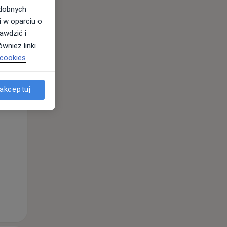
odobnych
i w oparciu o
awdzić i
Wt,
Śr,
Czw,
wnież linki
11 Sie
12 Sie
13 Sie
 cookies
akceptuj