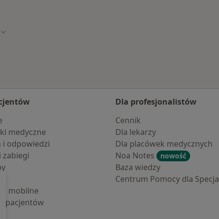
o
Zmień miasto
cjentów
Dla profesjonalistów
e
Cennik
ki medyczne
Dla lekarzy
a i odpowiedzi
Dla placówek medycznych
i zabiegi
Noa Notes
nowość
by
Baza wiedzy
Centrum Pomocy dla Specjal
cje mobilne
la pacjentów