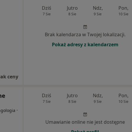
Dziś
Jutro
Ndz,
Pon,
7 Sie
8 Sie
9 Sie
10 Sie
Brak kalendarza w Twojej lokalizacji.
Pokaż adresy z kalendarzem
rak ceny
ne
Dziś
Jutro
Ndz,
Pon,
7 Sie
8 Sie
9 Sie
10 Sie
·
ngologia
Umawianie online nie jest dostępne