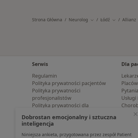
Strona Główna
Neurolog
Łódź
Allianz
Zmień miasto
Zmień miast
Serwis
Dla pa
Regulamin
Lekarz
Polityka prywatności pacjentów
Placów
Polityka prywatności
Pytani
profesjonalistów
Usługi 
Polityka prywatności dla
Choro
profesjonalistów, których dane
Pomoc
Dobrostan emocjonalny i sztuczna
pozyskaliśmy samodzielnie
Aplika
inteligencja
Polityka cookies
Blog d
Niniejsza ankieta, przygotowana przez zespół Patient
Jak działają wyniki wyszukiwania