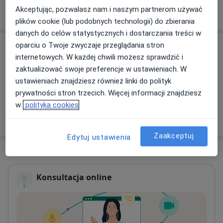
Pokaż więcej
Akceptując, pozwalasz nam i naszym partnerom używać
o doświadczeniu
plików cookie (lub podobnych technologii) do zbierania
danych do celów statystycznych i dostarczania treści w
oparciu o Twoje zwyczaje przeglądania stron
Usługi i ceny
internetowych. W każdej chwili możesz sprawdzić i
Konsultacja online
zaktualizować swoje preferencje w ustawieniach. W
Szczegóły
ustawieniach znajdziesz również linki do polityk
prywatności stron trzecich. Więcej informacji znajdziesz
w
polityka cookies
W jaki sposób ustalane są ceny?
Zaakceptuj
Edytuj ustawienia
Adres
Konsultacja online