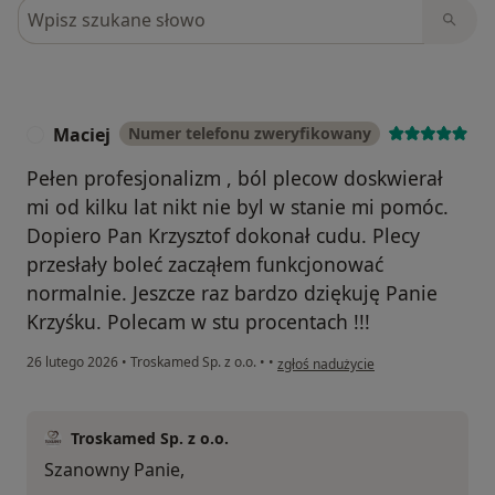
Szukaj w opiniach
Maciej
Numer telefonu zweryfikowany
M
Pełen profesjonalizm , ból plecow doskwierał
mi od kilku lat nikt nie byl w stanie mi pomóc.
Dopiero Pan Krzysztof dokonał cudu. Plecy
przesłały boleć zacząłem funkcjonować
normalnie. Jeszcze raz bardzo dziękuję Panie
Krzyśku. Polecam w stu procentach !!!
w opinii użytkownika Maciej
26 lutego 2026
•
Troskamed Sp. z o.o.
•
•
zgłoś nadużycie
Troskamed Sp. z o.o.
Szanowny Panie,