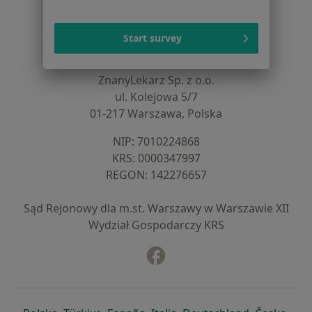
Baza wiedzy
Centrum Pomocy dla Specjalisty
Start survey
Kontakt
ZnanyLekarz - Strona główna
ZnanyLekarz Sp. z o.o.
ul. Kolejowa 5/7
01-217 Warszawa, Polska
NIP: ⁠7010224868
KRS: ⁠0000347997
REGON: ⁠142276657
Sąd Rejonowy dla m.st. Warszawy w Warszawie XII
Wydział Gospodarczy KRS
Facebook
otwiera się w nowej karcie