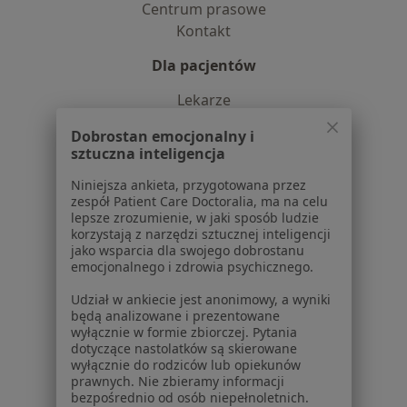
Centrum prasowe
Kontakt
Dla pacjentów
Lekarze
Placówki medyczne
Dobrostan emocjonalny i
Pytania i odpowiedzi
sztuczna inteligencja
Usługi i zabiegi
Niniejsza ankieta, przygotowana przez
Choroby
zespół Patient Care Doctoralia, ma na celu
Pomoc
lepsze zrozumienie, w jaki sposób ludzie
Aplikacje mobilne
korzystają z narzędzi sztucznej inteligencji
jako wsparcia dla swojego dobrostanu
Blog dla pacjentów
emocjonalnego i zdrowia psychicznego.
Dla profesjonalistów
Udział w ankiecie jest anonimowy, a wyniki
będą analizowane i prezentowane
Cennik
wyłącznie w formie zbiorczej. Pytania
Dla lekarzy
dotyczące nastolatków są skierowane
Dla placówek medycznych
wyłącznie do rodziców lub opiekunów
prawnych. Nie zbieramy informacji
Noa Notes
nowość
bezpośrednio od osób niepełnoletnich.