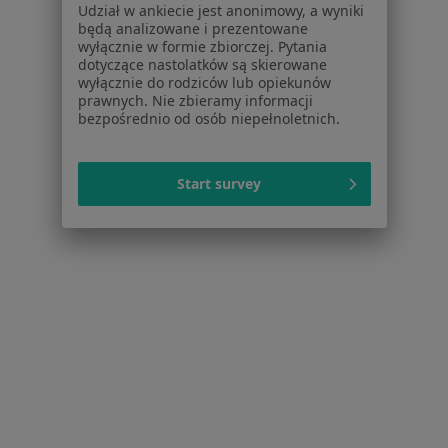
Udział w ankiecie jest anonimowy, a wyniki
Więcej (15)
będą analizowane i prezentowane
wyłącznie w formie zbiorczej. Pytania
Więcej w kategorii: Schorzenia w Gliwicach
dotyczące nastolatków są skierowane
wyłącznie do rodziców lub opiekunów
prawnych. Nie zbieramy informacji
Strona Główna
Choroby
bezpośrednio od osób niepełnoletnich.
Zapalenie Nerwu Wzrokowego
Gliwice
Zmień miasto
Zmień miasto
Start survey
Serwis
Regulamin
Polityka prywatności pacjentów
Polityka prywatności profesjonalistów
Polityka prywatności dla profesjonalistów, których
dane pozyskaliśmy samodzielnie
Polityka cookies