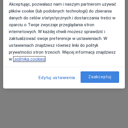
Akceptując, pozwalasz nam i naszym partnerom używać
plików cookie (lub podobnych technologii) do zbierania
danych do celów statystycznych i dostarczania treści w
oparciu o Twoje zwyczaje przeglądania stron
internetowych. W każdej chwili możesz sprawdzić i
zaktualizować swoje preferencje w ustawieniach. W
ustawieniach znajdziesz również linki do polityk
prywatności stron trzecich. Więcej informacji znajdziesz
w
polityka cookies
lek. Paulina Pytel
·
Więcej
W trakcie specjalizacji (Okulista)
10 opinii
Zaakceptuj
Edytuj ustawienia
Dworcowa 60, Gliwice
•
Mapa
Centrum Medyczne GLIVCLINIC
Konsultacja okulistyczna + badanie dna oka
od 249 zł
Specjalista nie oferuje umawiania online pod tym adresem.
Poproś o wizytę