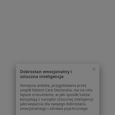
Zapalenie nerwu wzrokowego w Katowicach
Zapalenie nerwu wzrokowego w Chorzowie
Zapalenie nerwu wzrokowego w Sosnowcu
Zapalenie nerwu wzrokowego w Będzinie
Zapalenie nerwu wzrokowego w Mikołowie
Więcej (13)
Więcej w kategorii: W pobliżu Gliwic
Schorzenia w Gliwicach
Dobrostan emocjonalny i
Nadciśnienie tętnicze w Gliwicach
sztuczna inteligencja
Choroby serca w Gliwicach
Niniejsza ankieta, przygotowana przez
zespół Patient Care Doctoralia, ma na celu
Zaburzenia rytmu serca w Gliwicach
lepsze zrozumienie, w jaki sposób ludzie
korzystają z narzędzi sztucznej inteligencji
Choroba wieńcowa w Gliwicach
jako wsparcia dla swojego dobrostanu
emocjonalnego i zdrowia psychicznego.
Niewydolność serca w Gliwicach