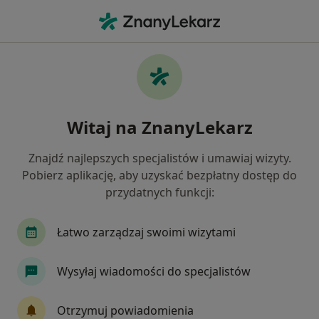
Me
Zapalenie Nerwu Wzrokowego • Gliwice, śląskie
Filtry
• 1
Ubezpieczenie
Map
Zapalenie nerwu wzrokowego specjaliści w
Witaj na ZnanyLekarz
Gliwicach
Jak działają wyniki wyszukiwania
Znajdź najlepszych specjalistów i umawiaj wizyty.
Pobierz aplikację, aby uzyskać bezpłatny dostęp do
przydatnych funkcji:
Jakiego specjalisty szukasz?
Okulista
Neurolog
Ginekolog
Dietet
Łatwo zarządzaj swoimi wizytami
Wysyłaj wiadomości do specjalistów
Otrzymuj powiadomienia