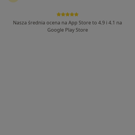
Nasza średnia ocena na App Store to 4.9 i 4.1 na
lek. Katarzyna Kała
Google Play Store
·
Więcej
Neurolog
96 opinii
Adres 1
Adres 2
Dworcowa 60, Gliwice
•
Mapa
Centrum Medyczne GLIVCLINIC
Konsultacja neurologiczna
249 zł
Specjalista nie oferuje umawiania online pod tym adresem.
Poproś o wizytę