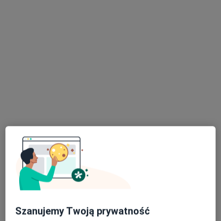
dr Kinga Gębicka-Czakańska
·
Więcej
Okulista
16 opinii
Dworcowa 60, Gliwice
•
Mapa
Centrum Medyczne GLIVCLINIC
Konsultacja okulistyczna
249 zł
Specjalista nie oferuje umawiania online pod tym adresem.
Szanujemy Twoją prywatność
Poproś o wizytę