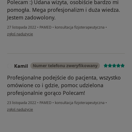
Polecam :) Udana wizyta, osobiście bardzo mi
pomogła. Mega profesjonalizm i duża wiedza.
Jestem zadowolony.
27 listopada 2022
•
PAMED
•
konsultacja fizjoterapeutyczna
•
w opinii użytkownika Kuba N
zgłoś nadużycie
Kamil
Numer telefonu zweryfikowany
K
Profesjonalne podejście do pacjenta, wszystko
omówione co i gdzie, pomoc udzielona
profesjonalnie gorąco Polecam!
23 listopada 2022
•
PAMED
•
konsultacja fizjoterapeutyczna
•
w opinii użytkownika Kamil
zgłoś nadużycie