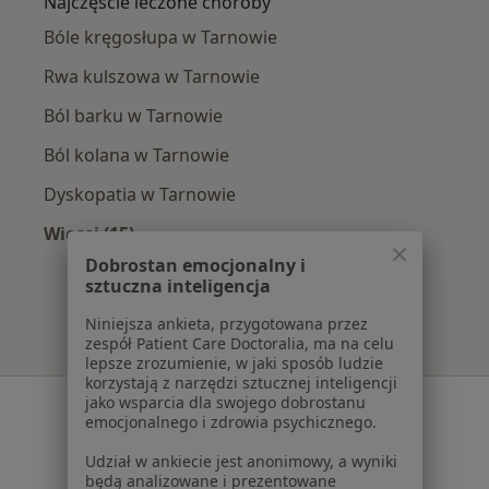
Najczęście leczone choroby
Bóle kręgosłupa w Tarnowie
Rwa kulszowa w Tarnowie
Ból barku w Tarnowie
Ból kolana w Tarnowie
Dyskopatia w Tarnowie
Więcej (15)
Więcej w kategorii: Najczęście leczone chorob
Dobrostan emocjonalny i
sztuczna inteligencja
Niniejsza ankieta, przygotowana przez
zespół Patient Care Doctoralia, ma na celu
lepsze zrozumienie, w jaki sposób ludzie
korzystają z narzędzi sztucznej inteligencji
jako wsparcia dla swojego dobrostanu
Serwis
emocjonalnego i zdrowia psychicznego.
Regulamin
Udział w ankiecie jest anonimowy, a wyniki
Polityka prywatności pacjentów
będą analizowane i prezentowane