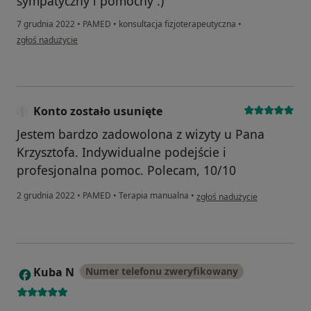
sympatyczny i pomocny :)
7 grudnia 2022
•
PAMED
•
konsultacja fizjoterapeutyczna
•
w opinii użytkownika Gabriela
zgłoś nadużycie
Konto zostało usunięte
Jestem bardzo zadowolona z wizyty u Pana
Krzysztofa. Indywidualne podejście i
profesjonalna pomoc. Polecam, 10/10
w opinii użytkownika Konto zo
2 grudnia 2022
•
PAMED
•
Terapia manualna
•
zgłoś nadużycie
Kuba N
Numer telefonu zweryfikowany
K