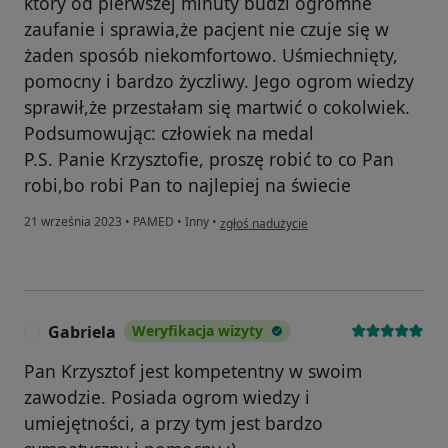
który od pierwszej minuty budzi ogromne
zaufanie i sprawia,że pacjent nie czuje się w
żaden sposób niekomfortowo. Uśmiechnięty,
pomocny i bardzo życzliwy. Jego ogrom wiedzy
sprawił,że przestałam się martwić o cokolwiek.
Podsumowując: człowiek na medal
P.S. Panie Krzysztofie, proszę robić to co Pan
robi,bo robi Pan to najlepiej na świecie
w opinii użytkownika Agnieszka
21 września 2023
•
PAMED
•
Inny
•
zgłoś nadużycie
Gabriela
Weryfikacja wizyty
G
Pan Krzysztof jest kompetentny w swoim
zawodzie. Posiada ogrom wiedzy i
umiejętności, a przy tym jest bardzo