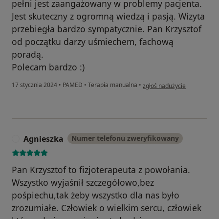
pełni jest zaangażowany w problemy pacjenta.
Jest skuteczny z ogromną wiedzą i pasją. Wizyta
przebiegła bardzo sympatycznie. Pan Krzysztof
od początku darzy uśmiechem, fachową
poradą.
Polecam bardzo :)
w opinii użytkownika Anna
17 stycznia 2024
•
PAMED
•
Terapia manualna
•
zgłoś nadużycie
Agnieszka
Numer telefonu zweryfikowany
A
Pan Krzysztof to fizjoterapeuta z powołania.
Wszystko wyjaśnił szczegółowo,bez
pośpiechu,tak żeby wszystko dla nas było
zrozumiałe. Człowiek o wielkim sercu, człowiek