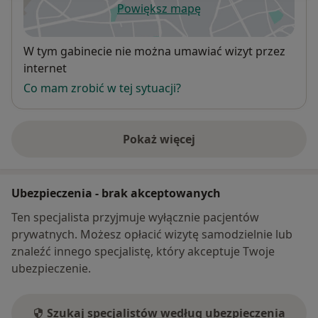
Powiększ mapę
otwiera się w nowej karcie
Dostępność
W tym gabinecie nie można umawiać wizyt przez
internet
Co mam zrobić w tej sytuacji?
Pokaż więcej
o adresie
Ubezpieczenia - brak akceptowanych
Ten specjalista przyjmuje wyłącznie pacjentów
prywatnych. Możesz opłacić wizytę samodzielnie lub
znaleźć innego specjalistę, który akceptuje Twoje
ubezpieczenie.
Szukaj specjalistów według ubezpieczenia