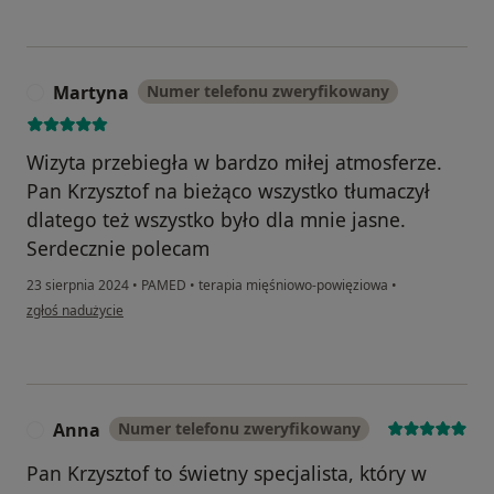
Martyna
Numer telefonu zweryfikowany
M
Wizyta przebiegła w bardzo miłej atmosferze.
Pan Krzysztof na bieżąco wszystko tłumaczył
dlatego też wszystko było dla mnie jasne.
Serdecznie polecam
23 sierpnia 2024
•
PAMED
•
terapia mięśniowo-powięziowa
•
w opinii użytkownika Martyna
zgłoś nadużycie
Anna
Numer telefonu zweryfikowany
A
Pan Krzysztof to świetny specjalista, który w