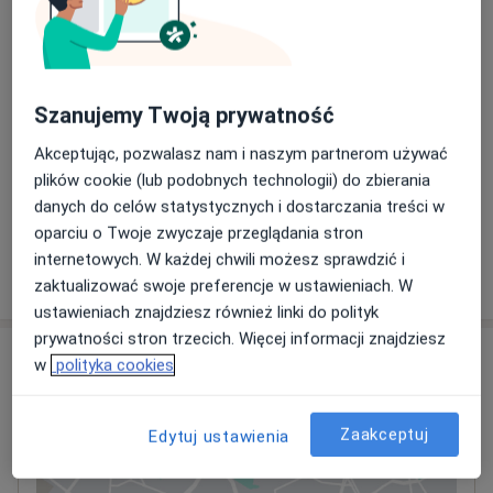
manualna, terapia wisceralna (trzewna) , Manipulację i
180 zł
Szczegóły
mobilizację stawowe , taping, elementy terapii
czaszkowo – krzyżowej , pracę na tkankach miękkich i
Terapia manualna
inne.
180 zł
Szczegóły
Szanujemy Twoją prywatność
Akceptując, pozwalasz nam i naszym partnerom używać
Terapia mięśniowo-powięziowa
plików cookie (lub podobnych technologii) do zbierania
180 zł
Szczegóły
danych do celów statystycznych i dostarczania treści w
oparciu o Twoje zwyczaje przeglądania stron
internetowych. W każdej chwili możesz sprawdzić i
W jaki sposób ustalane są ceny?
zaktualizować swoje preferencje w ustawieniach. W
ustawieniach znajdziesz również linki do polityk
prywatności stron trzecich. Więcej informacji znajdziesz
Adres
w
polityka cookies
PAMED
Zaakceptuj
Edytuj ustawienia
Norberta Lippóczy’ego 9,
33-100
Tarnów