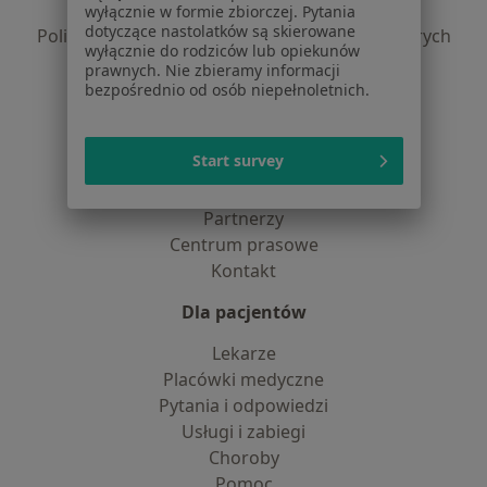
Polityka prywatności profesjonalistów
wyłącznie w formie zbiorczej. Pytania
dotyczące nastolatków są skierowane
Polityka prywatności dla profesjonalistów, których
wyłącznie do rodziców lub opiekunów
dane pozyskaliśmy samodzielnie
prawnych. Nie zbieramy informacji
Polityka cookies
bezpośrednio od osób niepełnoletnich.
Jak działają wyniki wyszukiwania
Dostępność
Start survey
O nas
Praca
Rekrutujemy!
Partnerzy
Centrum prasowe
Kontakt
Dla pacjentów
Lekarze
Placówki medyczne
Pytania i odpowiedzi
Usługi i zabiegi
Choroby
Pomoc