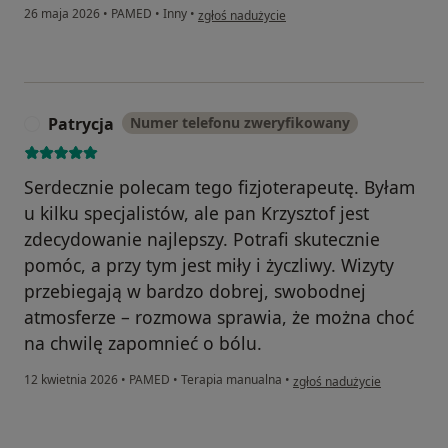
w opinii użytkownika Natalia Kołodziej
26 maja 2026
•
PAMED
•
Inny
•
zgłoś nadużycie
Patrycja
Numer telefonu zweryfikowany
P
Serdecznie polecam tego fizjoterapeutę. Byłam
u kilku specjalistów, ale pan Krzysztof jest
zdecydowanie najlepszy. Potrafi skutecznie
pomóc, a przy tym jest miły i życzliwy. Wizyty
przebiegają w bardzo dobrej, swobodnej
atmosferze – rozmowa sprawia, że można choć
na chwilę zapomnieć o bólu.
w opinii użytkownika Patrycj
12 kwietnia 2026
•
PAMED
•
Terapia manualna
•
zgłoś nadużycie