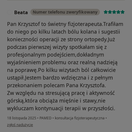
Beata
Numer telefonu zweryfikowany
B
Pan Krzysztof to świetny fizjoterapeuta.Trafiłam
do niego po kilku latach bólu kolana i sugestii
konieczności operacji ze strony ortopedy.Już
podczas pierwszej wizyty spotkałam się z
profesjonalnym podejściem,dokładnym
wyjaśnieniem problemu oraz realną nadzieją
na poprawę.Po kilku wizytach ból całkowicie
ustąpił.Jestem bardzo wdzięczna i z pełnym
przekonaniem polecam Pana Krzysztofa.
Zw względu na stresującą pracę i aktywność
górską,która obciąża mięśnie i stawy,nie
wykluczam kontynuacji terapii w przyszłości.
18 listopada 2025
•
PAMED
•
konsultacja fizjoterapeutyczna
•
w opinii użytkownika Beata
zgłoś nadużycie