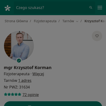
Me
Czego szukasz?
Strona Główna
Fizjoterapeuta
Tarnów
Krzysztof K
Zmień miasto
mgr
Krzysztof Korman
O specjalizacjach
Fizjoterapeuta
·
Więcej
Tarnów
1 adres
Nr PWZ: 31634
72 opinie