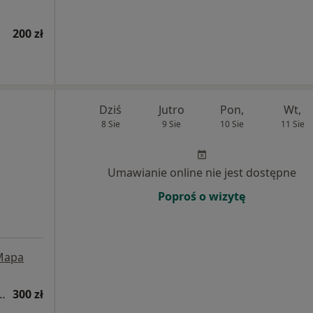
200 zł
Dziś
Jutro
Pon,
Wt,
8 Sie
9 Sie
10 Sie
11 Sie
Umawianie online nie jest dostępne
Poproś o wizytę
Mapa
ologiczna (pierwsza wizyta)
300 zł