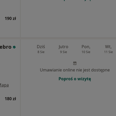
190 zł
ebro
Dziś
Jutro
Pon,
Wt,
8 Sie
9 Sie
10 Sie
11 Sie
Umawianie online nie jest dostępne
Poproś o wizytę
Mapa
180 zł