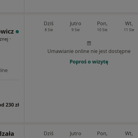
Dziś
Jutro
Pon,
Wt,
wicz
8 Sie
9 Sie
10 Sie
11 Sie
·
znej
Umawianie online nie jest dostępne
Poproś o wizytę
ine
od 230 zł
zała
Dziś
Jutro
Pon,
Wt,