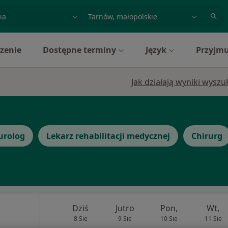
acja, badanie lub nazwisko
miasto lub dzielnica
zenie
Dostępne terminy
Język
Przyjmu
Jak działają wyniki wysz
urolog
Lekarz rehabilitacji medycznej
Chirurg
Dziś
Jutro
Pon,
Wt,
8 Sie
9 Sie
10 Sie
11 Sie