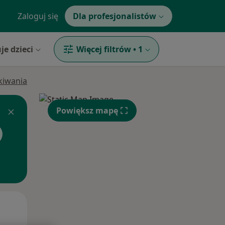
Zaloguj się
Dla profesjonalistów
je dzieci
Więcej filtrów
•
1
ukiwania
Powiększ mapę
Śr,
Czw,
Pt,
12 Sie
13 Sie
14 Sie