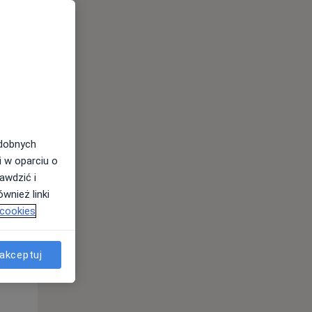
odobnych
i w oparciu o
awdzić i
wnież linki
 cookies
Śr,
Czw,
Pt,
12 Sie
13 Sie
14 Sie
akceptuj