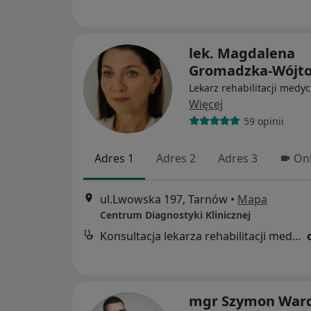
lek. Magdalena
Gromadzka-Wójto
Lekarz rehabilitacji medyc
Więcej
59 opinii
Adres 1
Adres 2
Adres 3
Onl
ul.Lwowska 197, Tarnów
•
Mapa
Centrum Diagnostyki Klinicznej
Konsultacja lekarza rehabilitacji medycznej
mgr Szymon Ward