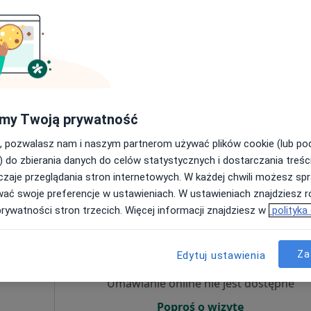
Umawianie online nie jest dostępne
Poproś o wizytę
my Twoją prywatność
, pozwalasz nam i naszym partnerom używać plików cookie (lub p
220 zł
) do zbierania danych do celów statystycznych i dostarczania treśc
zaje przeglądania stron internetowych. W każdej chwili możesz spr
wać swoje preferencje w ustawieniach. W ustawieniach znajdziesz ró
prywatności stron trzecich. Więcej informacji znajdziesz w
polityka
Dziś
Jutro
Pon,
Wt,
8 Sie
9 Sie
10 Sie
11 Sie
Za
Edytuj ustawienia
iel
Umawianie online nie jest dostępne
Poproś o wizytę