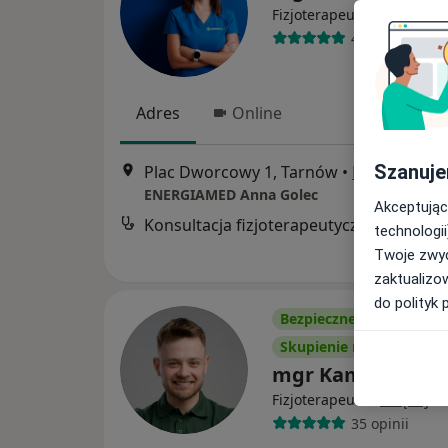
·
Więcej
Fizjoterapeuta
40 opinii
Adres
Online
Szanuje
Plac Dworcowy 1, Tarnów
•
Mapa
ENERGIAMED Anna Golec
Akceptując
Konsultacja fizjoterapeutyczna
technologii
Twoje zwyc
zaktualizo
do polityk 
Bezpieczne płatności
Skupienie na pacjencie
mgr Kamil Burnag
·
Więcej
Fizjoterapeuta
35 opinii