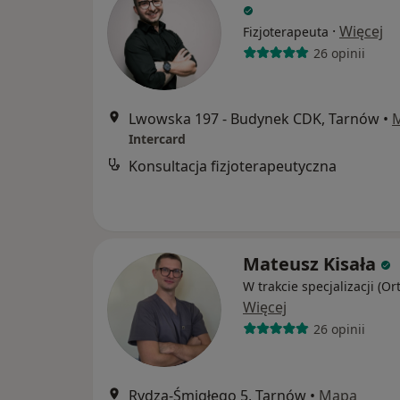
·
Więcej
Fizjoterapeuta
26 opinii
Lwowska 197 - Budynek CDK, Tarnów
•
Intercard
Konsultacja fizjoterapeutyczna
Mateusz Kisała
W trakcie specjalizacji (O
Więcej
26 opinii
Rydza-Śmigłego 5, Tarnów
•
Mapa