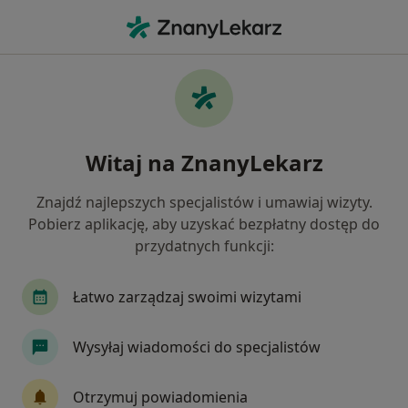
Me
Bóle Mięśni • Tarnów, małopolskie
Filtry
• 1
Ubezpieczenie
Map
Bóle mięśni specjaliści w Tarnowie
Witaj na ZnanyLekarz
Jak działają wyniki wyszukiwania
Znajdź najlepszych specjalistów i umawiaj wizyty.
Pobierz aplikację, aby uzyskać bezpłatny dostęp do
Jakiego specjalisty szukasz?
przydatnych funkcji:
Fizjoterapeuta
Ortopeda
Lekarz rehabilit
Łatwo zarządzaj swoimi wizytami
Wysyłaj wiadomości do specjalistów
Otrzymuj powiadomienia