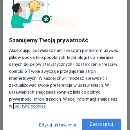
Szanujemy Twoją prywatność
Akceptując, pozwalasz nam i naszym partnerom używać
plików cookie (lub podobnych technologii) do zbierania
mgr Jakub Molczyk
danych do celów statystycznych i dostarczania treści w
·
Więcej
Fizjoterapeuta
oparciu o Twoje zwyczaje przeglądania stron
83 opinie
internetowych. W każdej chwili możesz sprawdzić i
zaktualizować swoje preferencje w ustawieniach. W
Marii Skłodowskiej-Curie 1, Tarnów
•
Mapa
ustawieniach znajdziesz również linki do polityk
ZPS Zespół Przychodni Specjalistycznych w Tarnowie
prywatności stron trzecich. Więcej informacji znajdziesz
Konsultacja fizjoterapeutyczna
190 zł
w
polityka cookies
Specjalista nie oferuje umawiania online pod tym adresem.
Poproś o wizytę
Zaakceptuj
Edytuj ustawienia