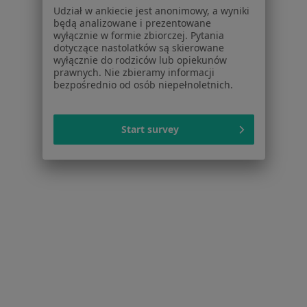
Schorzenia w Tarnowie
Udział w ankiecie jest anonimowy, a wyniki
Nadciśnienie tętnicze w Tarnowie
będą analizowane i prezentowane
wyłącznie w formie zbiorczej. Pytania
Niewydolność serca w Tarnowie
dotyczące nastolatków są skierowane
wyłącznie do rodziców lub opiekunów
Zaburzenia rytmu serca w Tarnowie
prawnych. Nie zbieramy informacji
bezpośrednio od osób niepełnoletnich.
Wady serca w Tarnowie
Zawał serca w Tarnowie
Start survey
Więcej (15)
Więcej w kategorii: Schorzenia w Tarnowie
Bóle Mięśni Specjaliści W Tarnowie
Serwis