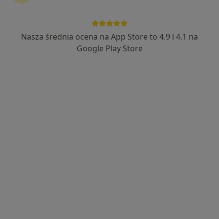
Nasza średnia ocena na App Store to 4.9 i 4.1 na
Bezpieczne płatności
Google Play Store
mgr Anna Golec
·
Więcej
Fizjoterapeuta
40 opinii
Adres
Online
Plac Dworcowy 1, Tarnów
•
Mapa
ENERGIAMED Anna Golec
Konsultacja fizjoterapeutyczna
220 zł
Specjalista nie oferuje umawiania online pod tym adresem.
Poproś o wizytę