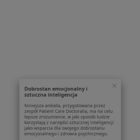
Poproś o wizytę
1
2
3
Powiązane wyszukiwania
W pobliżu Tarnowa
Bóle mięśni w Nowym Sączu
Bóle mięśni w Bochni
Bóle mięśni w Mielcu
Dobrostan emocjonalny i
sztuczna inteligencja
Bóle mięśni w Brzesku
Niniejsza ankieta, przygotowana przez
Bóle mięśni w
zespół Patient Care Doctoralia, ma na celu
lepsze zrozumienie, w jaki sposób ludzie
Więcej (11)
korzystają z narzędzi sztucznej inteligencji
jako wsparcia dla swojego dobrostanu
Więcej w kategorii: W pobliżu Tarnowa
emocjonalnego i zdrowia psychicznego.