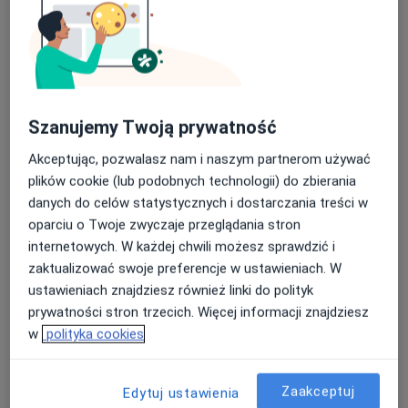
Szanujemy Twoją prywatność
Bezpieczne płatności
Akceptując, pozwalasz nam i naszym partnerom używać
mgr Anna Golec
plików cookie (lub podobnych technologii) do zbierania
·
Więcej
Fizjoterapeuta
danych do celów statystycznych i dostarczania treści w
40 opinii
oparciu o Twoje zwyczaje przeglądania stron
Adres
Online
internetowych. W każdej chwili możesz sprawdzić i
zaktualizować swoje preferencje w ustawieniach. W
ustawieniach znajdziesz również linki do polityk
Plac Dworcowy 1, Tarnów
•
Mapa
prywatności stron trzecich. Więcej informacji znajdziesz
ENERGIAMED Anna Golec
w
polityka cookies
Konsultacja fizjoterapeutyczna
220 zł
Specjalista nie oferuje umawiania online pod tym adresem.
Zaakceptuj
Edytuj ustawienia