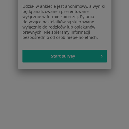
Schorzenia w Tarnowie
Udział w ankiecie jest anonimowy, a wyniki
Nadciśnienie tętnicze w Tarnowie
będą analizowane i prezentowane
wyłącznie w formie zbiorczej. Pytania
Niewydolność serca w Tarnowie
dotyczące nastolatków są skierowane
wyłącznie do rodziców lub opiekunów
Zaburzenia rytmu serca w Tarnowie
prawnych. Nie zbieramy informacji
bezpośrednio od osób niepełnoletnich.
Wady serca w Tarnowie
Zawał serca w Tarnowie
Start survey
Więcej (15)
Więcej w kategorii: Schorzenia w Tarnowie
Ból Biodra Specjaliści W Tarnowie