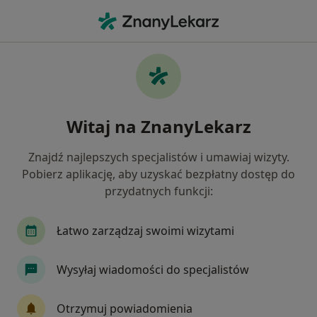
Me
Ból Biodra • Tarnów, małopolskie
Filtry
• 1
Ubezpieczenie
Map
Ból biodra specjaliści w Tarnowie
Witaj na ZnanyLekarz
Jak działają wyniki wyszukiwania
Znajdź najlepszych specjalistów i umawiaj wizyty.
Pobierz aplikację, aby uzyskać bezpłatny dostęp do
Jakiego specjalisty szukasz?
przydatnych funkcji:
Fizjoterapeuta
Ortopeda
Chirurg
De
Łatwo zarządzaj swoimi wizytami
Wysyłaj wiadomości do specjalistów
Otrzymuj powiadomienia