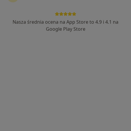
Nasza średnia ocena na App Store to 4.9 i 4.1 na
mgr Agnieszka Srebro
Google Play Store
·
Więcej
Fizjoterapeuta
40 opinii
Lwowska 197 - Budynek CDK, Tarnów
•
Mapa
Intercard
Konsultacja fizjoterapeutyczna
180 zł
Specjalista nie oferuje umawiania online pod tym adresem.
Poproś o wizytę