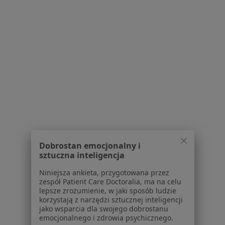
Poproś o wizytę
1
2
3
4
Powiązane wyszukiwania
W pobliżu Tarnowa
Ból biodra w Mielcu
Ból biodra w Bochni
Ból biodra w Nowym Sączu
Dobrostan emocjonalny i
sztuczna inteligencja
Ból biodra w
Niniejsza ankieta, przygotowana przez
Ból biodra w Brzesku
zespół Patient Care Doctoralia, ma na celu
lepsze zrozumienie, w jaki sposób ludzie
Więcej (11)
korzystają z narzędzi sztucznej inteligencji
jako wsparcia dla swojego dobrostanu
Więcej w kategorii: W pobliżu Tarnowa
emocjonalnego i zdrowia psychicznego.