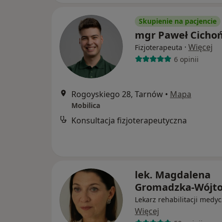
Skupienie na pacjencie
mgr Paweł Cicho
·
Więcej
Fizjoterapeuta
6 opinii
Rogoyskiego 28, Tarnów
•
Mapa
Mobilica
Konsultacja fizjoterapeutyczna
lek. Magdalena
Gromadzka-Wójto
Lekarz rehabilitacji medyc
Więcej