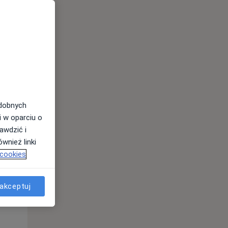
odobnych
i w oparciu o
awdzić i
Wt,
Śr,
Czw,
wnież linki
11 Sie
12 Sie
13 Sie
 cookies
akceptuj