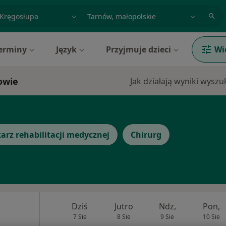
acja, badanie lub nazwisko
miasto lub dzielnica
erminy
Język
Przyjmuje dzieci
Wi
owie
Jak działają wyniki wysz
arz rehabilitacji medycznej
Chirurg
Dziś
Jutro
Ndz,
Pon,
7 Sie
8 Sie
9 Sie
10 Sie