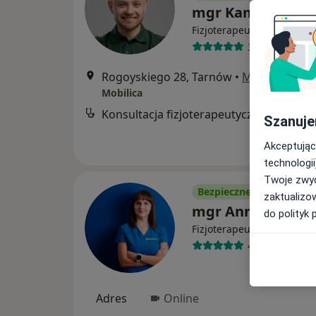
mgr Kamil Burnag
·
Więcej
Fizjoterapeuta
35 opinii
Rogoyskiego 28, Tarnów
•
Mapa
Mobilica
Konsultacja fizjoterapeutyczna
Szanuje
Akceptując
technologii
Twoje zwyc
Bezpieczne płatności
zaktualizo
mgr Anna Golec
do polityk 
·
Więcej
Fizjoterapeuta
40 opinii
Adres
Online