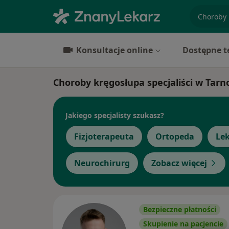
specjaliz
Konsultacje online
Dostępne t
Choroby kręgosłupa specjaliści w Tarn
Jakiego specjalisty szukasz?
Fizjoterapeuta
Ortopeda
Lek
Neurochirurg
Zobacz więcej
Bezpieczne płatności
Skupienie na pacjencie