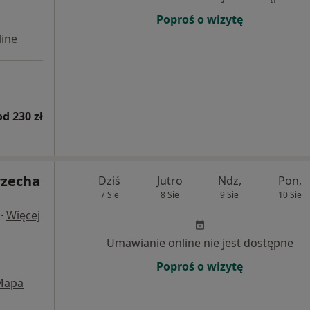
Poproś o wizytę
ine
od 230 zł
zecha
Dziś
Jutro
Ndz,
Pon,
7 Sie
8 Sie
9 Sie
10 Sie
·
Więcej
Umawianie online nie jest dostępne
Poproś o wizytę
Mapa