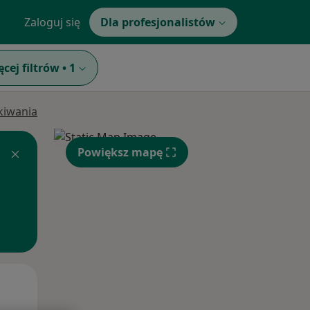
Zaloguj się
Dla profesjonalistów
ęcej filtrów
•
1
ukiwania
Powiększ mapę
Wt,
Śr,
Czw,
11 Sie
12 Sie
13 Sie