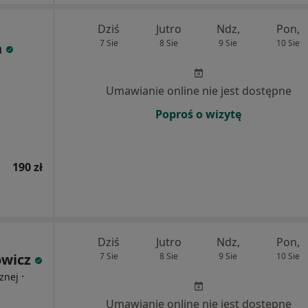
Dziś
Jutro
Ndz,
Pon,
7 Sie
8 Sie
9 Sie
10 Sie
ń
Umawianie online nie jest dostępne
Poproś o wizytę
190 zł
Dziś
Jutro
Ndz,
Pon,
wicz
7 Sie
8 Sie
9 Sie
10 Sie
·
znej
Umawianie online nie jest dostępne