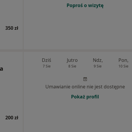
Poproś o wizytę
350 zł
Dziś
Jutro
Ndz,
Pon,
7 Sie
8 Sie
9 Sie
10 Sie
a
Umawianie online nie jest dostępne
Pokaż profil
200 zł