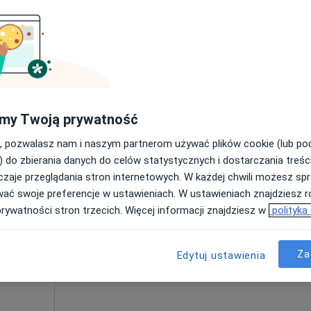
iel
Umawianie online nie jest dostępne
Poproś o wizytę
190 zł
my Twoją prywatność
, pozwalasz nam i naszym partnerom używać plików cookie (lub p
) do zbierania danych do celów statystycznych i dostarczania treśc
zaje przeglądania stron internetowych. W każdej chwili możesz spr
Dziś
Jutro
Ndz,
Pon,
wać swoje preferencje w ustawieniach. W ustawieniach znajdziesz ró
7 Sie
8 Sie
9 Sie
10 Sie
prywatności stron trzecich. Więcej informacji znajdziesz w
polityka
Umawianie online nie jest dostępne
Za
Edytuj ustawienia
Poproś o wizytę