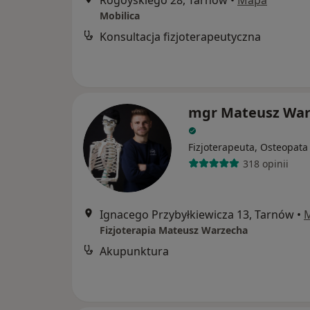
Rogoyskiego 28, Tarnów
•
Mapa
Mobilica
Konsultacja fizjoterapeutyczna
mgr Mateusz War
Fizjoterapeuta, Osteopata
318 opinii
Ignacego Przybyłkiewicza 13, Tarnów
•
Fizjoterapia Mateusz Warzecha
Akupunktura