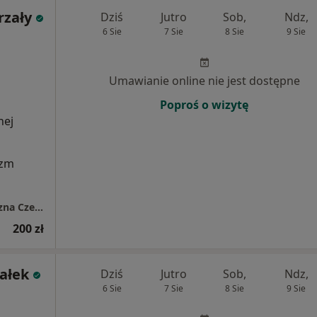
rzały
Dziś
Jutro
Sob,
Ndz,
6 Sie
7 Sie
8 Sie
9 Sie
Umawianie online nie jest dostępne
Poproś o wizytę
nej
izm
Fizjoterapia Uroginekologiczna i Ortopedyczna Czesław Ogorzały
200 zł
ałek
Dziś
Jutro
Sob,
Ndz,
6 Sie
7 Sie
8 Sie
9 Sie