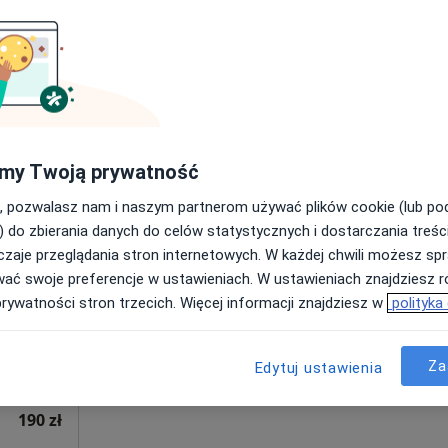
Poproś o wizytę
pa
 Tarnowie
190 zł
my Twoją prywatność
, pozwalasz nam i naszym partnerom używać plików cookie (lub p
Dziś
Jutro
Sob,
Ndz,
) do zbierania danych do celów statystycznych i dostarczania treśc
6 Sie
7 Sie
8 Sie
9 Sie
zaje przeglądania stron internetowych. W każdej chwili możesz spr
iel
wać swoje preferencje w ustawieniach. W ustawieniach znajdziesz ró
prywatności stron trzecich. Więcej informacji znajdziesz w
polityka
Umawianie online nie jest dostępne
Poproś o wizytę
Za
Edytuj ustawienia
190 zł