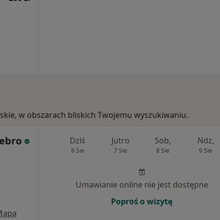
olskie, w obszarach bliskich Twojemu wyszukiwaniu.
ebro
Dziś
Jutro
Sob,
Ndz,
6 Sie
7 Sie
8 Sie
9 Sie
Umawianie online nie jest dostępne
Poproś o wizytę
Mapa