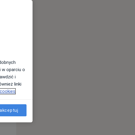
odobnych
Pon,
Wt,
Śr,
i w oparciu o
10 Sie
11 Sie
12 Sie
awdzić i
wnież linki
 cookies
akceptuj