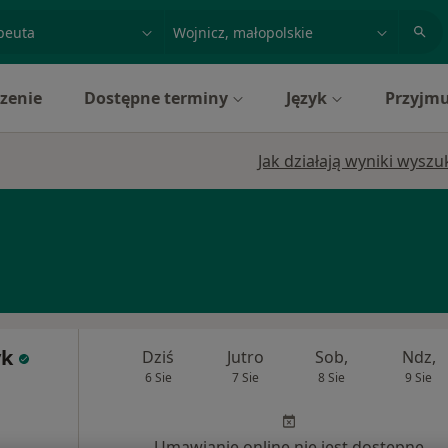
acja, badanie lub nazwisko
miasto lub dzielnica
zenie
Dostępne terminy
Język
Przyjmu
Jak działają wyniki wysz
yk
Dziś
Jutro
Sob,
Ndz,
6 Sie
7 Sie
8 Sie
9 Sie
Umawianie online nie jest dostępne