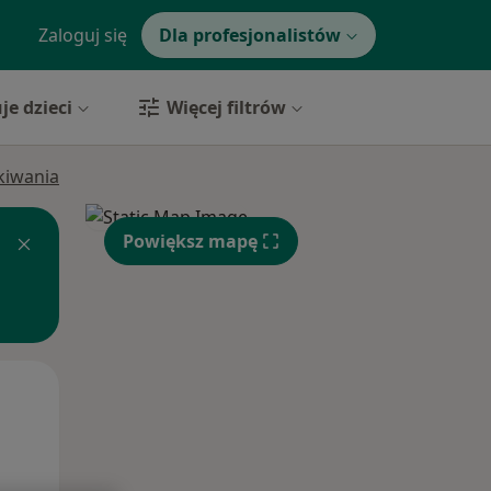
Zaloguj się
Dla profesjonalistów
je dzieci
Więcej filtrów
ukiwania
Powiększ mapę
Pon,
Wt,
Śr,
10 Sie
11 Sie
12 Sie