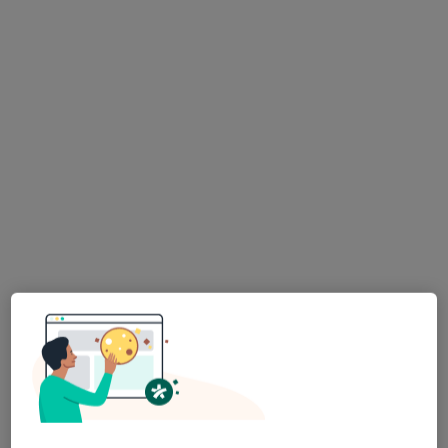
mgr Jakub Molczyk
·
Więcej
Fizjoterapeuta
83 opinie
Otfinów 41a, Żabno
•
Mapa
MOLMED
Konsultacja fizjoterapeutyczna
190 zł
Specjalista nie oferuje umawiania online pod tym adresem.
Poproś o wizytę