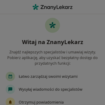
Me
Fizjoterapeuta • Żabno, małopolskie
Filtry
Ubezpieczenie
Mapa
Polecani fizjoterapeuci w Żabnie
Witaj na ZnanyLekarz
Jak działają wyniki wyszukiwania
Znajdź najlepszych specjalistów i umawiaj wizyty.
Pobierz aplikację, aby uzyskać bezpłatny dostęp do
Wybierz swoje ubezpieczenie
przydatnych funkcji:
Łatwo zarządzaj swoimi wizytami
Wysyłaj wiadomości do specjalistów
Otrzymuj powiadomienia