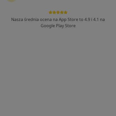
Bezpieczne płatności
mgr Maciej Oleksiewicz
Nasza średnia ocena na App Store to 4.9 i 4.1 na
·
Więcej
Fizjoterapeuta
Google Play Store
84 opinie
Żurawia 6, Tarnów
•
Mapa
ORTOSTEO Terapia Holistyczna
Konsultacja fizjoterapeutyczna
200 zł
Specjalista nie oferuje umawiania online pod tym adresem.
Poproś o wizytę