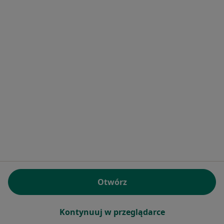
·
Więcej
Fizjoterapeuta
Westerplatte 27, Tarnów
•
Mapa
Fizjoterapia i Rehabilitacja ClinicSport EMS Tarnów
Konsultacja fizjoterapeutyczna
150 zł
Specjalista nie oferuje umawiania online pod tym adresem.
Poproś o wizytę
Otwórz
mgr Paulina Nowak
Kontynuuj w przeglądarce
Fizjoterapeuta