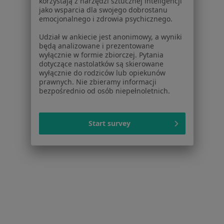
korzystają z narzędzi sztucznej inteligencji
jako wsparcia dla swojego dobrostanu
emocjonalnego i zdrowia psychicznego.
Udział w ankiecie jest anonimowy, a wyniki
mgr Sylwia Korzeń
będą analizowane i prezentowane
·
Więcej
Fizjoterapeuta
wyłącznie w formie zbiorczej. Pytania
dotyczące nastolatków są skierowane
30 opinii
wyłącznie do rodziców lub opiekunów
prawnych. Nie zbieramy informacji
Długa 19, Tarnów
•
Mapa
bezpośrednio od osób niepełnoletnich.
Geronimo Centrum Rehabilitacji
Specjalista nie oferuje umawiania online pod tym adresem.
Start survey
Poproś o wizytę