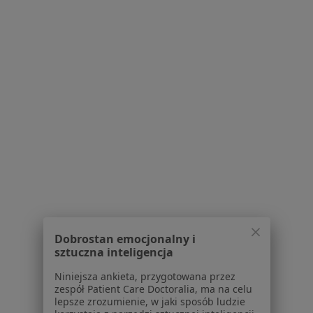
mgr Dominika Tryba-Doroż
·
Więcej
Fizjoterapeuta
9 opinii
Boya-Żeleńskiego 4A, Tarnów
•
Mapa
Fizjo-Warsztat Dominika Tryba-Doroż
Konsultacja fizjoterapeutyczna
150 zł
Specjalista nie oferuje umawiania online pod tym adresem.
Poproś o wizytę
Dobrostan emocjonalny i
sztuczna inteligencja
Niniejsza ankieta, przygotowana przez
zespół Patient Care Doctoralia, ma na celu
lepsze zrozumienie, w jaki sposób ludzie