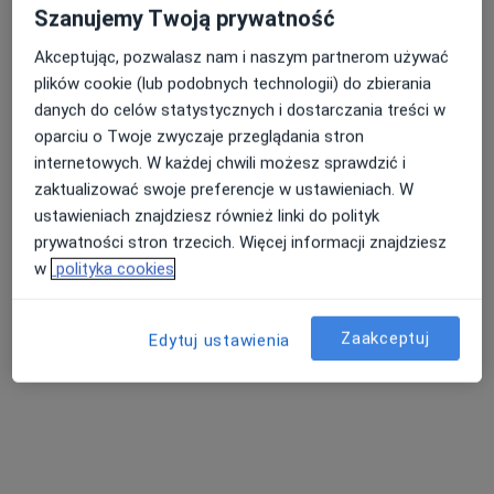
Szanujemy Twoją prywatność
Akceptując, pozwalasz nam i naszym partnerom używać
plików cookie (lub podobnych technologii) do zbierania
danych do celów statystycznych i dostarczania treści w
oparciu o Twoje zwyczaje przeglądania stron
internetowych. W każdej chwili możesz sprawdzić i
zaktualizować swoje preferencje w ustawieniach. W
Bezpieczne płatności
ustawieniach znajdziesz również linki do polityk
ORTOSTEO Terapia Holistyczna
prywatności stron trzecich. Więcej informacji znajdziesz
w
polityka cookies
Fizjoterapia, Osteopatia, Rehabilitacja medyczna
94 opinie
Zaakceptuj
Żurawia 6, Tarnów
•
Mapa
Edytuj ustawienia
Konsultacja fizjoterapeutyczna
200 zł
mgr Maciej
dr Piotr Czech
Oleksiewicz
fizjoterapeuta